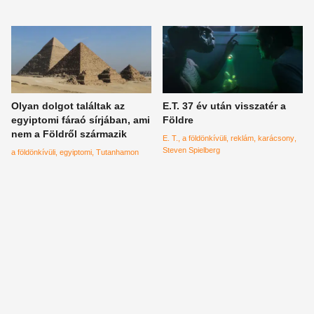
Olyan dolgot találtak az
E.T. 37 év után visszatér a
egyiptomi fáraó sírjában, ami
Földre
nem a Földről származik
E. T.
a földönkívüli
reklám
karácsony
Steven Spielberg
a földönkívüli
egyiptomi
Tutanhamon