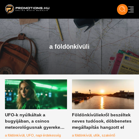
ZENE, FILM & KULT
SPORT
GASZTRO & UTAZÁS
SZÍNES
ÉLET
TECH & TU
a földönkívüli
UFO-k nyúlkáltak a
Földönkívüliekről beszéltek
bugyijában, a csinos
neves tudósok, döbbenetes
meteorológusnak gyereke
megállapítás hangzott el
született az aktusból
a földönkívüli
UFO
napi érdekesség
a földönkívüli
ufók
szakértő