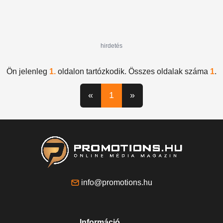
hirdetés
Ön jelenleg
1.
oldalon tartózkodik. Összes oldalak száma
1
.
«
1
»
info@promotions.hu
Információ