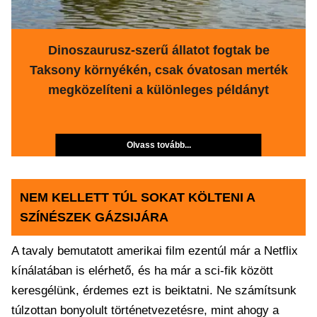
Dinoszaurusz-szerű állatot fogtak be
Taksony környékén, csak óvatosan merték
megközelíteni a különleges példányt
Olvass tovább...
NEM KELLETT TÚL SOKAT KÖLTENI A
SZÍNÉSZEK GÁZSIJÁRA
A tavaly bemutatott amerikai film ezentúl már a Netflix
kínálatában is elérhető, és ha már a sci-fik között
keresgélünk, érdemes ezt is beiktatni. Ne számítsunk
túlzottan bonyolult történetvezetésre, mint ahogy a