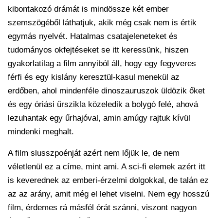
kibontakozó drámát is mindössze két ember
szemszögéből láthatjuk, akik még csak nem is értik
egymás nyelvét. Hatalmas csatajeleneteket és
tudományos okfejtéseket se itt keressünk, hiszen
gyakorlatilag a film annyiból áll, hogy egy fegyveres
férfi és egy kislány keresztül-kasul menekül az
erdőben, ahol mindenféle dinoszauruszok üldözik őket
és egy óriási űrszikla közeledik a bolygó felé, ahová
lezuhantak egy űrhajóval, amin amúgy rajtuk kívül
mindenki meghalt.
A film slusszpoénját azért nem lőjük le, de nem
véletlenül ez a címe, mint ami. A sci-fi elemek azért itt
is keverednek az emberi-érzelmi dolgokkal, de talán ez
az az arány, amit még el lehet viselni. Nem egy hosszú
film, érdemes rá másfél órát szánni, viszont nagyon