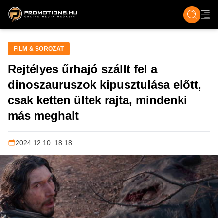
ZENE, FILM & KULT
SPORT
GASZTRO & UTAZÁS
SZÍNES
ÉLET
TECH & TU
FILM & SOROZAT
Rejtélyes űrhajó szállt fel a
dinoszauruszok kipusztulása előtt,
csak ketten ültek rajta, mindenki
más meghalt
2024.12.10. 18:18