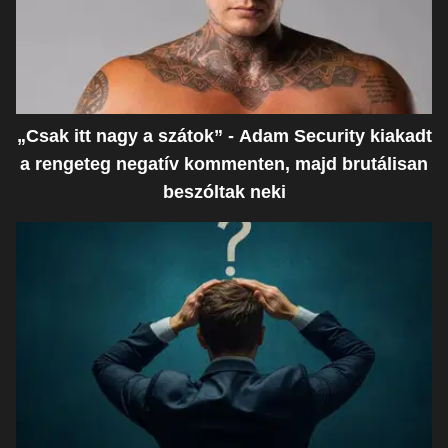
„Csak itt nagy a szátok” - Adam Security kiakadt
a rengeteg negatív kommenten, majd brutálisan
beszóltak neki