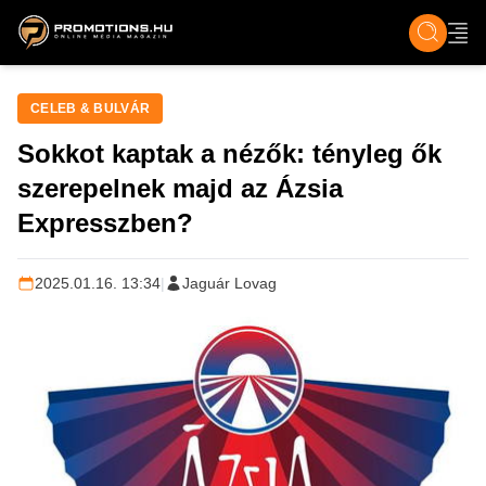
ZENE, FILM & KULT
SPORT
GASZTRO & UTAZÁS
SZÍNES
ÉLET
TECH & TU
CELEB & BULVÁR
Sokkot kaptak a nézők: tényleg ők
szerepelnek majd az Ázsia
Expresszben?
2025.01.16. 13:34
|
Jaguár Lovag