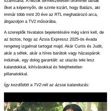
számítana. A nézők természetesen örömmel látnák
őket a képernyőn, de szinte kizárt, hogy Balázs, aki
immár több mint 20 éve az RTL meghatározó arca,
átigazoljon a TV2 műsorába.
A szereplők hivatalos bejelentésére még várni kell, de
az biztos, hogy az Ázsia Expressz 2025-ös évada
rengeteg izgalmat tartogat majd. Akár Curtis és Judit,
akár a séfek, akár a híres barátok vagy házaspárok
indulnak, egy dolog garantált: az utazás tele lesz
kalandokkal, kihívásokkal és felejthetetlen
pillanatokkal.
Így kezdődött a TV2-nél az ázsiai kalandozás: