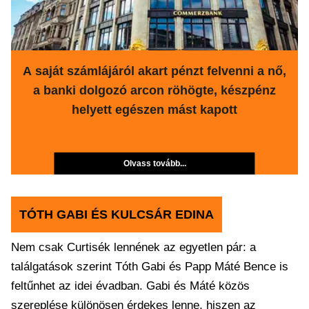
A saját számlájáról akart pénzt felvenni a nő,
a banki dolgozó arcon röhögte, készpénz
helyett egészen mást kapott
Olvass tovább...
TÓTH GABI ÉS KULCSÁR EDINA
Nem csak Curtisék lennének az egyetlen pár: a
találgatások szerint Tóth Gabi és Papp Máté Bence is
feltűnhet az idei évadban. Gabi és Máté közös
szereplése különösen érdekes lenne, hiszen az