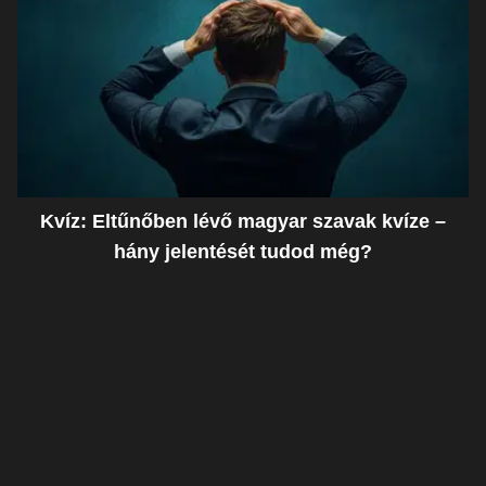
Kvíz: Eltűnőben lévő magyar szavak kvíze –
hány jelentését tudod még?