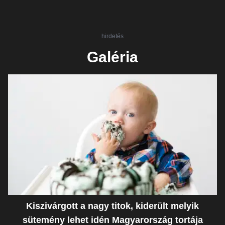
hirdetés
Galéria
Kiszivárgott a nagy titok, kiderült melyik
sütemény lehet idén Magyarország tortája