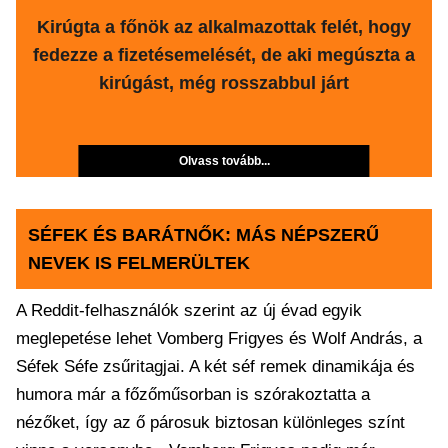
Kirúgta a főnök az alkalmazottak felét, hogy
fedezze a fizetésemelését, de aki megúszta a
kirúgást, még rosszabbul járt
Olvass tovább...
SÉFEK ÉS BARÁTNŐK: MÁS NÉPSZERŰ
NEVEK IS FELMERÜLTEK
A Reddit-felhasználók szerint az új évad egyik
meglepetése lehet Vomberg Frigyes és Wolf András, a
Séfek Séfe zsűritagjai. A két séf remek dinamikája és
humora már a főzőműsorban is szórakoztatta a
nézőket, így az ő párosuk biztosan különleges színt