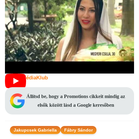
forrás:
MédiaKlub
Állítsd be, hogy a Promotions cikkeit mindig az
elsők között lásd a Google keresőben
Jakupcsek Gabriella
Fábry Sándor