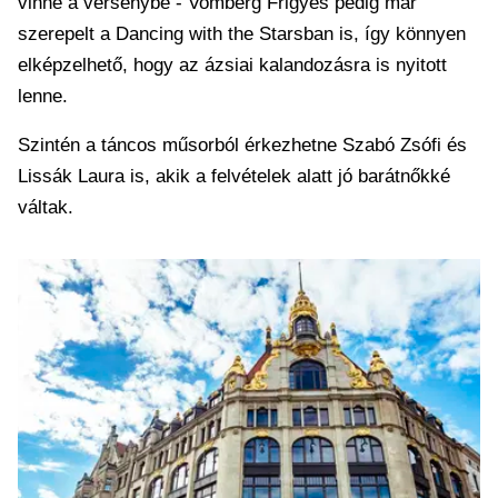
vinne a versenybe - Vomberg Frigyes pedig már
szerepelt a Dancing with the Starsban is, így könnyen
elképzelhető, hogy az ázsiai kalandozásra is nyitott
lenne.
Szintén a táncos műsorból érkezhetne Szabó Zsófi és
Lissák Laura is, akik a felvételek alatt jó barátnőkké
váltak.