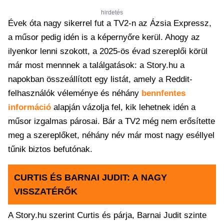
hirdetés
Évek óta nagy sikerrel fut a TV2-n az Ázsia Expressz,
a műsor pedig idén is a képernyőre kerül. Ahogy az
ilyenkor lenni szokott, a 2025-ös évad szereplői körül
már most mennnek a találgatások: a Story.hu a
napokban összeállított egy listát, amely a Reddit-
felhasználók véleménye és néhány
bennfentes
információ
alapján vázolja fel, kik lehetnek idén a
műsor izgalmas párosai. Bár a TV2 még nem erősítette
meg a szereplőket, néhány név már most nagy eséllyel
tűnik biztos befutónak.
CURTIS ÉS BARNAI JUDIT: A NAGY
VISSZATÉRŐK
A Story.hu szerint Curtis és párja, Barnai Judit szinte