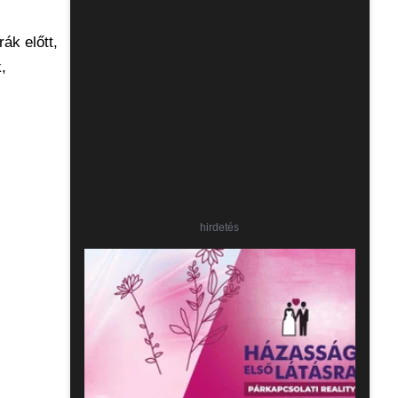
ák előtt,
,
hirdetés