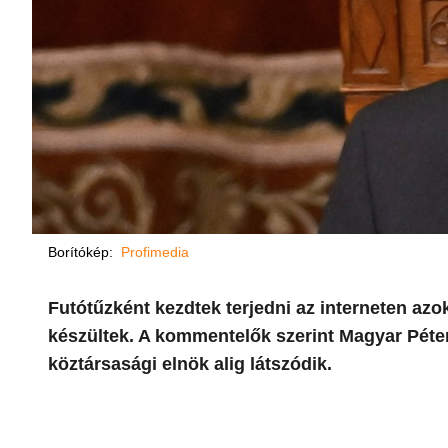
Borítókép:
Profimedia
Futótűzként kezdtek terjedni az interneten azo
készültek. A kommentelők szerint Magyar Péte
köztársasági elnök alig látszódik.