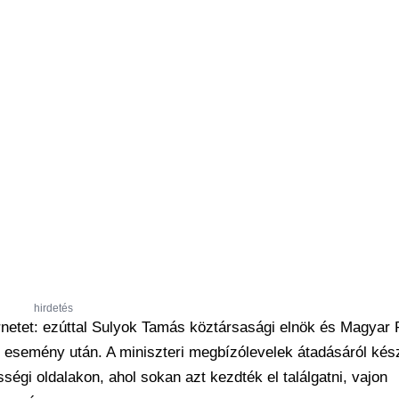
hirdetés
rnetet: ezúttal Sulyok Tamás köztársasági elnök és Magyar 
s esemény után. A miniszteri megbízólevelek átadásáról kés
ségi oldalakon, ahol sokan azt kezdték el találgatni, vajon