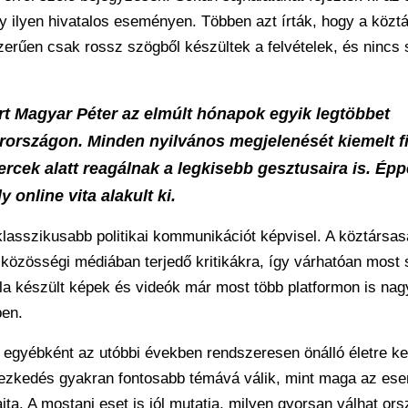
gy ilyen hivatalos eseményen. Többen azt írták, hogy a közt
zerűen csak rossz szögből készültek a felvételek, és nincs
ert Magyar Péter az elmúlt hónapok egyik legtöbbet
yarországon. Minden nyilvános megjelenését kiemelt 
rcek alatt reagálnak a legkisebb gesztusaira is. Épp
 online vita alakult ki.
lasszikusabb politikai kommunikációt képvisel. A köztársas
 a közösségi médiában terjedő kritikákra, így várhatóan most
róla készült képek és videók már most több platformon is nag
ben.
 egyébként az utóbbi években rendszeresen önálló életre ke
lyezkedés gyakran fontosabb témává válik, mint maga az es
jta. A mostani eset is jól mutatja, milyen gyorsan válhat or