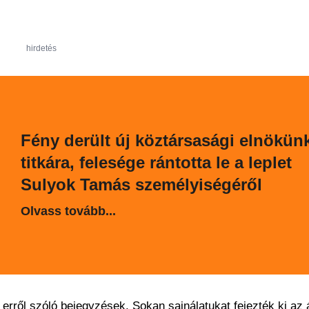
hirdetés
Fény derült új köztársasági elnökün
titkára, felesége rántotta le a leplet
Sulyok Tamás személyiségéről
Olvass tovább...
erről szóló bejegyzések. Sokan sajnálatukat fejezték ki az 