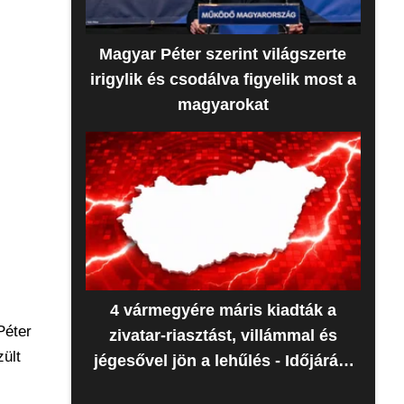
Magyar Péter szerint világszerte
irigylik és csodálva figyelik most a
magyarokat
4 vármegyére máris kiadták a
Péter
zivatar-riasztást, villámmal és
zült
jégesővel jön a lehűlés - Időjárás-
előrejelzés