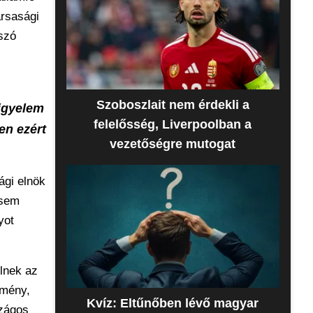
ársasági
 szó
Szoboszlait nem érdekli a
figyelem
felelősség, Liverpoolban a
en ezért
vezetőségre mutogat
ági elnök
 sem
yot
lnek az
emény,
Kvíz: Eltűnőben lévő magyar
szágos