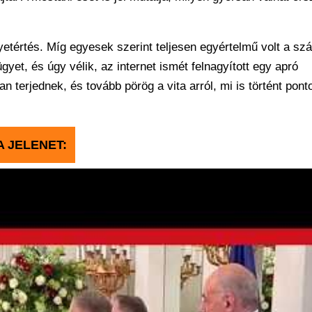
etértés. Míg egyesek szerint teljesen egyértelmű volt a sz
yet, és úgy vélik, az internet ismét felnagyított egy apró
an terjednek, és tovább pörög a vita arról, mi is történt pon
A JELENET: