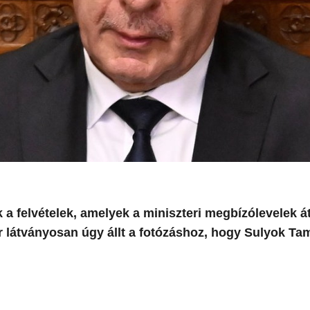
k a felvételek, amelyek a miniszteri megbízólevelek 
r látványosan úgy állt a fotózáshoz, hogy Sulyok Ta