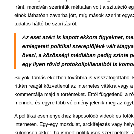
iránt, mondván szerintük méltatlan volt a szituáció e
elnök láthatóan zavarba jött, míg mások szerint egys
tudatos háttérbe szorításról.
Az eset azért is kapott ekkora figyelmet, m
emlegetett politikai szereplőjévé vált Mag
övezi, a közösségi médiában pedig szinte pe
egy ilyen rövid protokollpillanatból is komoly
Sulyok Tamás eközben továbbra is visszafogottabb, k
ritkán reagál közvetlenül az internetes vitákra vagy
kommentálja majd a történteket. Ettől függetlenül a 
mennek, és egyre több vélemény jelenik meg az ügy
A politikai eseményekhez kapcsolódó videók és fotók
interneten. Egy-egy mozdulat, arckifejezés vagy he
különösen akkor, ha ismert politikusok szerepelnek ra