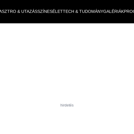
ASZTRO & UTAZÁS
SZÍNES
ÉLET
TECH & TUDOMÁNY
GALÉRIÁK
PRO
hirdetés