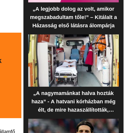
„A legjobb dolog az volt, amikor
megszabadultam tőle!” – Kitálalt a
Házasság első látásra álompárja
k
„A nagymamánkat halva hozták
haza” - A hatvani kórházban még
élt, de mire hazaszállították,
meghalt az idős nő
államfő