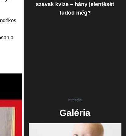
szavak kvíze – hány jelentését
tudod még?
ándékos
tosan a
hirdetés
Galéria