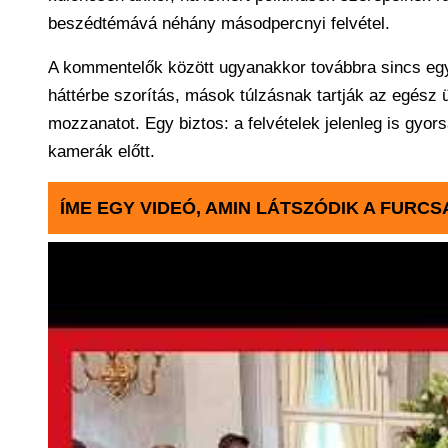
beszédtémává néhány másodpercnyi felvétel.
A kommentelők között ugyanakkor továbbra sincs egy
háttérbe szorítás, mások túlzásnak tartják az egész üg
mozzanatot. Egy biztos: a felvételek jelenleg is gyors
kamerák előtt.
ÍME EGY VIDEÓ, AMIN LÁTSZÓDIK A FURCS