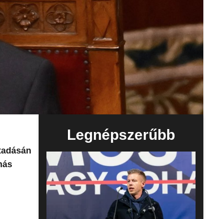
Legnépszerűbb
átadásán
más