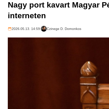
Nagy port kavart Magyar P
interneten
2026.05.13. 14:59
|
Czinege D. Domonkos