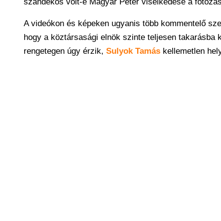
szándékos volt-e Magyar Péter viselkedése a fotózás
A videókon és képeken ugyanis több kommentelő szeri
hogy a köztársasági elnök szinte teljesen takarásba k
rengetegen úgy érzik,
Sulyok Tamás
kellemetlen hely