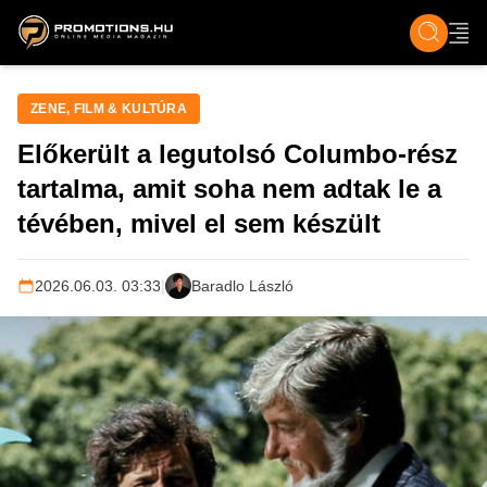
ZENE, FILM & KULT
SPORT
GASZTRO & UTAZÁS
SZÍNES
ÉLET
TECH & TU
ZENE, FILM & KULTÚRA
Előkerült a legutolsó Columbo-rész
tartalma, amit soha nem adtak le a
tévében, mivel el sem készült
2026.06.03. 03:33
|
Baradlo László