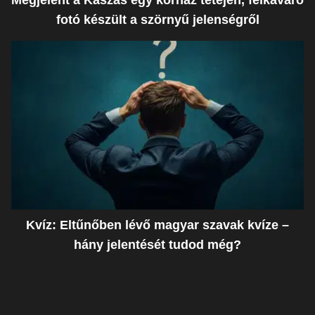
Megjelent a Kaszás egy kórház tetején, felkavaró
fotó készült a szörnyű jelenségről
Kvíz: Eltűnőben lévő magyar szavak kvíze –
hány jelentését tudod még?