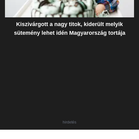
Kiszivárgott a nagy titok, kiderült melyik
sütemény lehet idén Magyarország tortája
hirdetés