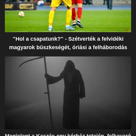
"Hol a csapatunk?" - Szétverték a felvidéki
magyarok büszkeségét, óriási a felháborodás