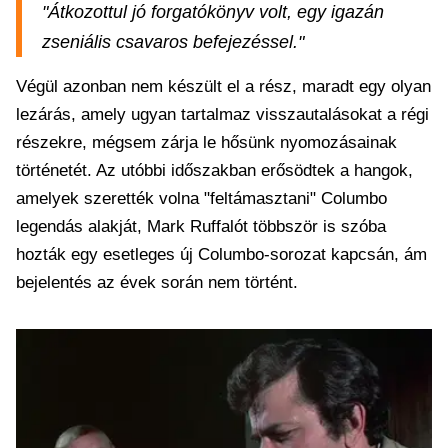
"Átkozottul jó forgatókönyv volt, egy igazán
zseniális csavaros befejezéssel."
Végül azonban nem készült el a rész, maradt egy olyan
lezárás, amely ugyan tartalmaz visszautalásokat a régi
részekre, mégsem zárja le hősünk nyomozásainak
történetét. Az utóbbi időszakban erősödtek a hangok,
amelyek szerették volna "feltámasztani" Columbo
legendás alakját, Mark Ruffalót többször is szóba
hozták egy esetleges új Columbo-sorozat kapcsán, ám
bejelentés az évek során nem történt.