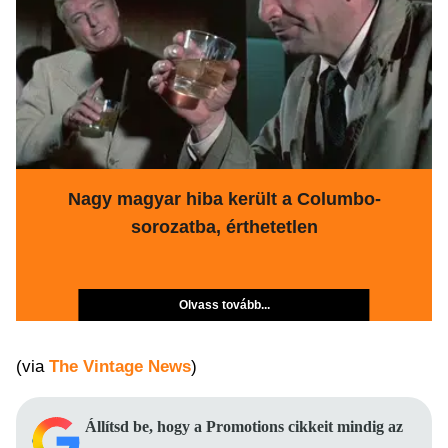
Nagy magyar hiba került a Columbo-
sorozatba, érthetetlen
Olvass tovább...
(via
The Vintage News
)
Állítsd be, hogy a Promotions cikkeit mindig az