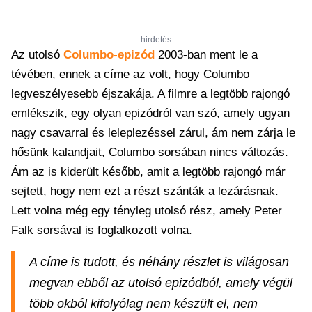
hirdetés
Az utolsó
Columbo-epizód
2003-ban ment le a
tévében, ennek a címe az volt, hogy Columbo
legveszélyesebb éjszakája. A filmre a legtöbb rajongó
emlékszik, egy olyan epizódról van szó, amely ugyan
nagy csavarral és leleplezéssel zárul, ám nem zárja le
hősünk kalandjait, Columbo sorsában nincs változás.
Ám az is kiderült később, amit a legtöbb rajongó már
sejtett, hogy nem ezt a részt szánták a lezárásnak.
Lett volna még egy tényleg utolsó rész, amely Peter
Falk sorsával is foglalkozott volna.
A címe is tudott, és néhány részlet is világosan
megvan ebből az utolsó epizódból, amely végül
több okból kifolyólag nem készült el, nem