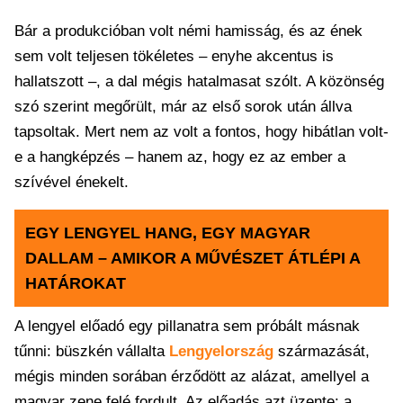
Bár a produkcióban volt némi hamisság, és az ének
sem volt teljesen tökéletes – enyhe akcentus is
hallatszott –, a dal mégis hatalmasat szólt. A közönség
szó szerint megőrült, már az első sorok után állva
tapsoltak. Mert nem az volt a fontos, hogy hibátlan volt-
e a hangképzés – hanem az, hogy ez az ember a
szívével énekelt.
EGY LENGYEL HANG, EGY MAGYAR
DALLAM – AMIKOR A MŰVÉSZET ÁTLÉPI A
HATÁROKAT
A lengyel előadó egy pillanatra sem próbált másnak
tűnni: büszkén vállalta
Lengyelország
származását,
mégis minden sorában érződött az alázat, amellyel a
magyar zene felé fordult. Az előadás azt üzente: a