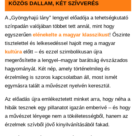
KÖZÖS DALLAM, KÉT SZÍVVERÉS
A „Gyöngyhajú lány” lengyel előadója a tehetségkutató
színpadán valójában többet tett annál, mint hogy
egyszerűen
elénekelte a magyar klasszikust
! Őszinte
tisztelettel és lelkesedéssel hajolt meg a magyar
kultúra
előtt – és ezzel szimbolikusan újra
megerősítette a lengyel–magyar barátság évszázados
hagyományát. Két nép, amely történelmileg és
érzelmileg is szoros kapcsolatban áll, most ismét
egymásra talált a művészet nyelvén keresztül.
Az előadás újra emlékeztetett minket arra, hogy néha a
hibák tesznek egy pillanatot igazán emberivé – és hogy
a művészet lényege nem a tökéletességből, hanem az
érzelmek szívből jövő kinyilvánításából fakad.