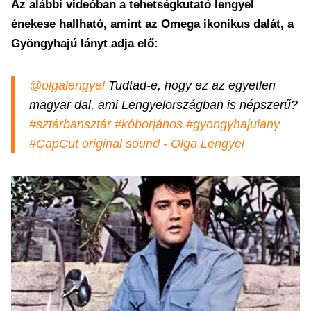
Az alábbi videóban a tehetségkutató lengyel
énekese hallható, amint az Omega ikonikus dalát, a
Gyöngyhajú lányt adja elő:
@olgalengyel
Tudtad-e, hogy ez az egyetlen
magyar dal, ami Lengyelországban is népszerű?
#sztárbansztár
#kóborjános
#gyongyhajulany
#CapCut
original sound - Olga Lengyel