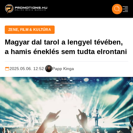
ZENE, FILM & KULT
SPORT
GASZTRO & UTAZÁS
SZÍNES
ÉLET
TECH & TU
ZENE, FILM & KULTÚRA
Magyar dal tarol a lengyel tévében,
a hamis éneklés sem tudta elrontani
2025.05.06. 12:52
|
Papp Kinga