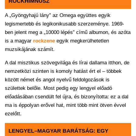
ROCKHIMNUSZ
A „Gyöngyhajú lány” az Omega együttes egyik
legismertebb és legikonikusabb szerzeménye. 1969-
ben jelent meg a „10000 lépés” című albumon, és azóta
is a magyar
rockzene
egyik megkerülhetetlen
muzsikájának számít.
A dal misztikus szövegvilága és lírai dallama itthon, de
nemzetközi szinten is komoly hatást ért el – többek
között német és angol nyelvű feldolgozások is
születtek belőle. Most pedig egy lengyel előadó
előadásában csendült fel újra, és bizonyította: ez a dal
ma is éppolyan erővel hat, mint több mint ötven évvel
ezelőtt.
LENGYEL–MAGYAR BARÁTSÁG: EGY