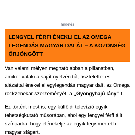
hirdetés
LENGYEL FÉRFI ÉNEKLI EL AZ OMEGA
LEGENDÁS MAGYAR DALÁT – A KÖZÖNSÉG
ŐRJÖNGÖTT
Van valami mélyen megható abban a pillanatban,
amikor valaki a saját nyelvén túl, tisztelettel és
alázattal énekel el egylegendás magyar dalt, az Omega
rockzenekar szerzeményét, a
„Gyöngyhajú lány”
-t.
Ez történt most is, egy külföldi televízió egyik
tehetségkutató műsorában, ahol egy lengyel férfi állt
színpadra, hogy elénekelje az egyik legismertebb
magyar slágert.