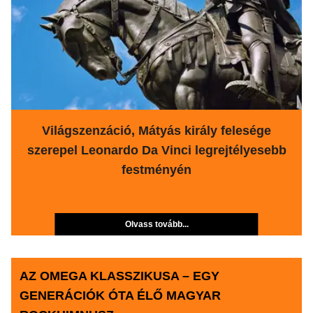
Világszenzáció, Mátyás király felesége
szerepel Leonardo Da Vinci legrejtélyesebb
festményén
Olvass tovább...
AZ OMEGA KLASSZIKUSA – EGY
GENERÁCIÓK ÓTA ÉLŐ MAGYAR