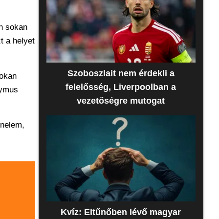
án sokan
t a helyet
Szoboszlait nem érdekli a
sokan
felelősség, Liverpoolban a
nymus
vezetőségre mutogat
énelem,
Kvíz: Eltűnőben lévő magyar