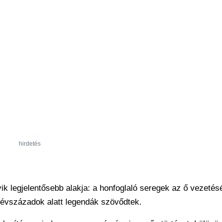
hirdetés
k legjelentősebb alakja: a honfoglaló seregek az ő vezetés
g évszázadok alatt legendák szövődtek.