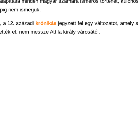
alapítása minden magyar számára ismerős történet, különö
pig nem ismerjük.
, a 12. századi
krónikás
jegyzett fel egy változatot, amely s
ették el, nem messze Attila király városától.