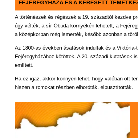
FEJÉREGYHÁZA ÉS A KERESETT TEMETKEZ
A történészek és régészek a 19. századtól kezdve pr
úgy vélték, a sír Óbuda környékén lehetett, a Fejére
a középkorban még ismerték, később azonban a török
Az 1800-as években ásatások indultak és a Viktória-
Fejéregyházához kötöttek. A 20. századi kutatások i
említett.
Ha ez igaz, akkor könnyen lehet, hogy valóban ott tem
hiszen a romokat részben elhordták, elpusztították.