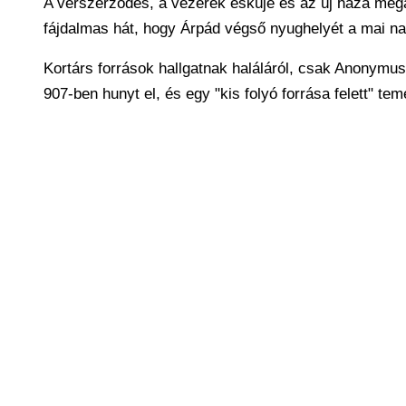
A vérszerződés, a vezérek esküje és az új haza meg
fájdalmas hát, hogy Árpád végső nyughelyét a mai na
Kortárs források hallgatnak haláláról, csak Anonymus
907-ben hunyt el, és egy "kis folyó forrása felett" tem