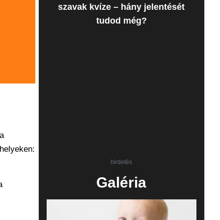
szavak kvíze – hány jelentését
tudod még?
 a
 helyeken:
hirdetés
Galéria
a