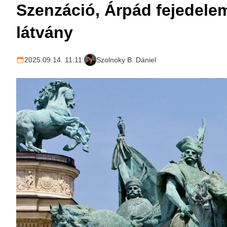
Szenzáció, Árpád fejedelem 
látvány
2025.09.14. 11:11
|
Szolnoky B. Dániel