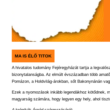
MA IS ÉLŐ TITOK
A hivatalos tudomány Fejéregyházát tartja a legvalós
bizonytalanságba. Az elmúlt évszázadban több amatőr
Pomázon, a Holdvilág-árokban, sőt Bakonynánán vagy
Ezek a nyomozások inkább legendákhoz kötődnek, min
magyarság számára, hogy legyen egy hely, ahol tiszte
A krónikák Árpád származásáról: