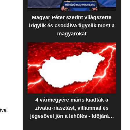
Magyar Péter szerint világszerte
irigylik és csodálva figyelik most a
magyarokat
4 vármegyére máris kiadták a
zivatar-riasztást, villámmal és
ével
jégesővel jön a lehűlés - Időjárás-
előrejelzés