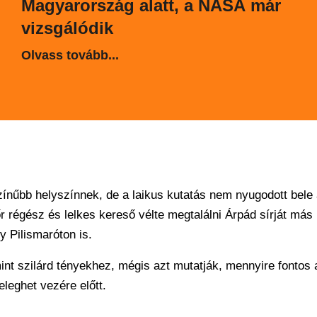
Magyarország alatt, a NASA már
vizsgálódik
Olvass tovább...
zínűbb helyszínnek, de a laikus kutatás nem nyugodott bele
 régész és lelkes kereső vélte megtalálni Árpád sírját más
 Pilismaróton is.
t szilárd tényekhez, mégis azt mutatják, mennyire fontos 
leghet vezére előtt.