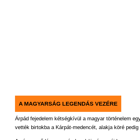
A MAGYARSÁG LEGENDÁS VEZÉRE
Árpád fejedelem kétségkívül a magyar történelem egyi
vették birtokba a Kárpát-medencét, alakja köré pedi