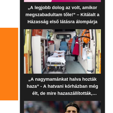
„A legjobb dolog az volt, amikor
megszabadultam tőle!” – Kitálalt a
Házasság első látásra álompárja
„A nagymamánkat halva hozták
haza” - A hatvani kórházban még
élt, de mire hazaszállították,
meghalt az idős nő