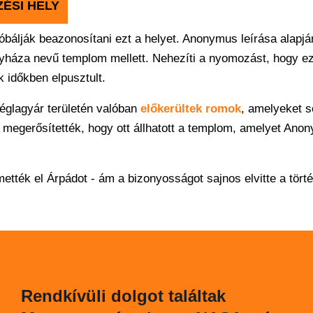
ÉSI HELY
óbálják beazonosítani ezt a helyet. Anonymus leírása alapj
gyháza nevű templom mellett. Nehezíti a nyomozást, hogy ez
 időkben elpusztult.
téglagyár területén valóban
előkerültek romok
, amelyeket 
s megerősítették, hogy ott állhatott a templom, amelyet Ano
ették el Árpádot - ám a bizonyosságot sajnos elvitte a tört
Rendkívüli dolgot találtak