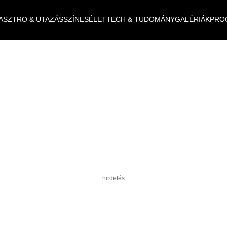
ASZTRO & UTAZÁS
SZÍNES
ÉLET
TECH & TUDOMÁNY
GALÉRIÁK
PRO
hirdetés