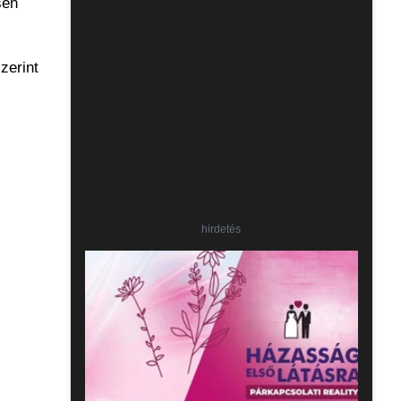
sen
zerint
hirdetés