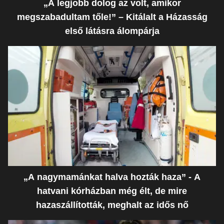
„A legjobb dolog az volt, amikor
megszabadultam tőle!” – Kitálalt a Házasság
első látásra álompárja
„A nagymamánkat halva hozták haza” - A
hatvani kórházban még élt, de mire
hazaszállították, meghalt az idős nő