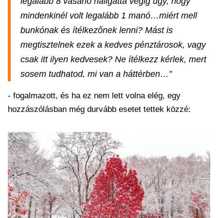
legalább 8 vásárló hallgatta végig úgy, hogy
mindenkinél volt legalább 1 manó…miért mell
bunkónak és ítélkezőnek lenni? Mást is
megtisztelnek ezek a kedves pénztárosok, vagy
csak itt ilyen kedvesek? Ne ítélkezz kérlek, mert
sosem tudhatod, mi van a háttérben…”
- fogalmazott, és ha ez nem lett volna elég, egy
hozzászólásban még durvább esetet tettek közzé: