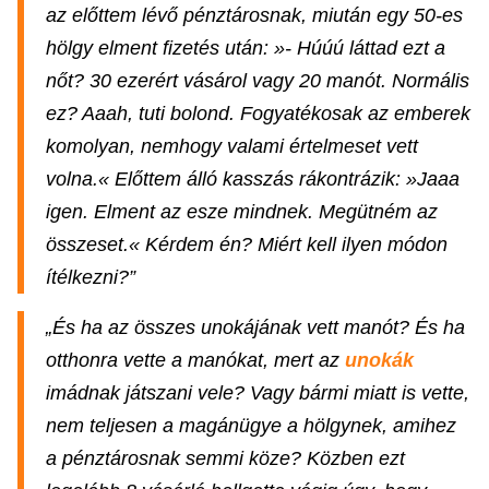
az előttem lévő pénztárosnak, miután egy 50-es
hölgy elment fizetés után: »- Húúú láttad ezt a
nőt? 30 ezerért vásárol vagy 20 manót. Normális
ez? Aaah, tuti bolond. Fogyatékosak az emberek
komolyan, nemhogy valami értelmeset vett
volna.« Előttem álló kasszás rákontrázik: »Jaaa
igen. Elment az esze mindnek. Megütném az
összeset.« Kérdem én? Miért kell ilyen módon
ítélkezni?”
„És ha az összes unokájának vett manót? És ha
otthonra vette a manókat, mert az
unokák
imádnak játszani vele? Vagy bármi miatt is vette,
nem teljesen a magánügye a hölgynek, amihez
a pénztárosnak semmi köze? Közben ezt