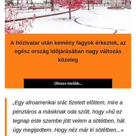
A hózivatar után kemény fagyok érkeztek, az
egész ország időjárásában nagy változás
közeleg
Olvass tovább...
„Egy afroamerikai srác fizetett előttem, mire a
pénztáros a másiknak oda szólt, hogy »hű ez
tegnap este szembe jött velem a sötétben, hát
úgy megijedtem. Hogy néz már ki sötétben...«