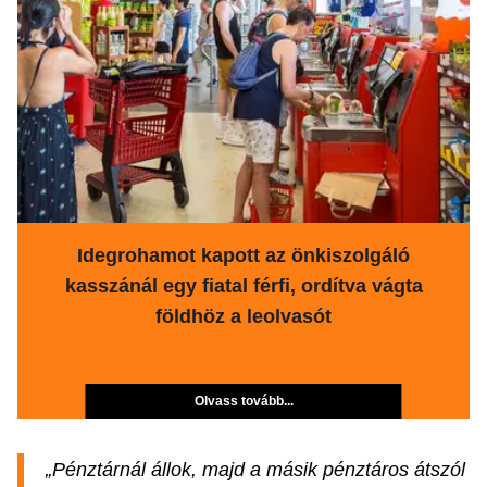
Idegrohamot kapott az önkiszolgáló
kasszánál egy fiatal férfi, ordítva vágta
földhöz a leolvasót
Olvass tovább...
„Pénztárnál állok, majd a másik pénztáros átszól