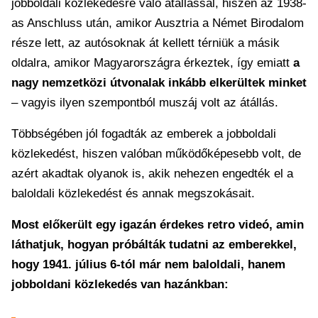
jobboldali közlekedésre való átállással, hiszen az 1938-
as Anschluss után, amikor Ausztria a Német Birodalom
része lett, az autósoknak át kellett térniük a másik
oldalra, amikor Magyarországra érkeztek, így emiatt
a
nagy nemzetközi útvonalak inkább elkerültek minket
– vagyis ilyen szempontból muszáj volt az átállás.
Többségében jól fogadták az emberek a jobboldali
közlekedést, hiszen valóban működőképesebb volt, de
azért akadtak olyanok is, akik nehezen engedték el a
baloldali közlekedést és annak megszokásait.
Most előkerült egy igazán érdekes retro videó, amin
láthatjuk, hogyan próbálták tudatni az emberekkel,
hogy 1941. július 6-tól már nem baloldali, hanem
jobboldani közlekedés van hazánkban: