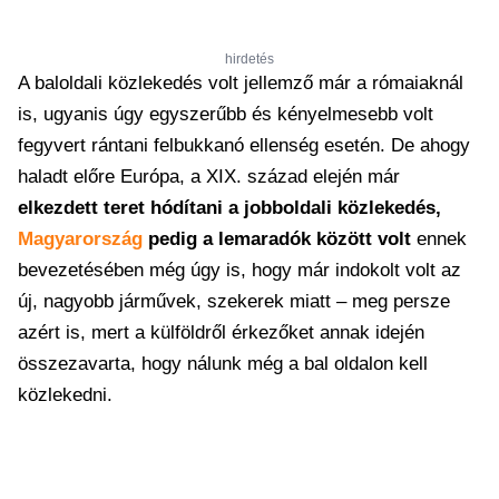
hirdetés
A baloldali közlekedés volt jellemző már a rómaiaknál
is, ugyanis úgy egyszerűbb és kényelmesebb volt
fegyvert rántani felbukkanó ellenség esetén. De ahogy
haladt előre Európa, a XIX. század elején már
elkezdett teret hódítani a jobboldali közlekedés,
Magyarország
pedig a lemaradók között volt
ennek
bevezetésében még úgy is, hogy már indokolt volt az
új, nagyobb járművek, szekerek miatt – meg persze
azért is, mert a külföldről érkezőket annak idején
összezavarta, hogy nálunk még a bal oldalon kell
közlekedni.