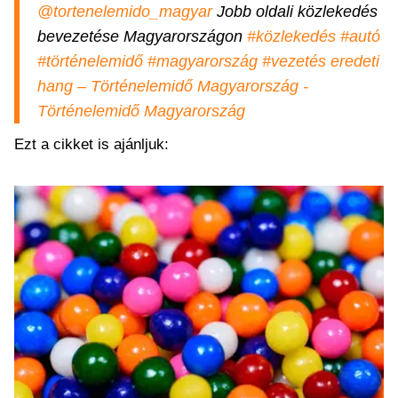
@tortenelemido_magyar
Jobb oldali közlekedés
bevezetése Magyarországon
#közlekedés
#autó
#történelemidő
#magyarország
#vezetés
eredeti
hang – Történelemidő Magyarország -
Történelemidő Magyarország
Ezt a cikket is ajánljuk: