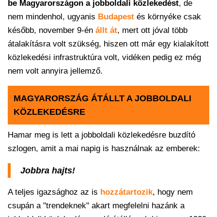
be Magyarországon a jobboldali közlekedést
, de
nem mindenhol, ugyanis
Budapest
és környéke csak
később, november 9-én
állt át
, mert ott jóval több
átalakításra volt szükség, hiszen ott már egy kialakított
közlekedési infrastruktúra volt, vidéken pedig ez még
nem volt annyira jellemző.
MAGYARORSZÁG ÁTÁLLT A JOBBOLDALI
KÖZLEKEDÉSRE
Hamar meg is lett a jobboldali közlekedésre buzdító
szlogen, amit a mai napig is használnak az emberek:
Jobbra hajts!
A teljes igazsághoz az is
hozzátartozik
, hogy nem
csupán a "trendeknek" akart megfelelni hazánk a