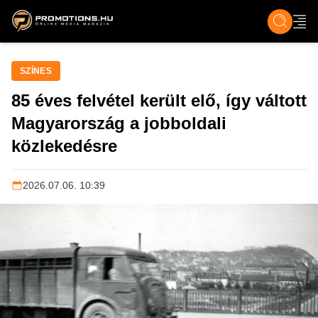
ZENE, FILM & KULT
SPORT
GASZTRO & UTAZÁS
SZÍNES
ÉLET
TECH & TU
SZÍNES
85 éves felvétel került elő, így váltott
Magyarország a jobboldali
közlekedésre
2026.07.06. 10:39