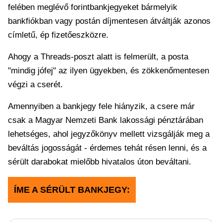
felében meglévő forintbankjegyeket bármelyik
bankfiókban vagy postán díjmentesen átváltják azonos
címletű, ép fizetőeszközre.
Ahogy a Threads-poszt alatt is felmerült, a posta
"mindig jófej" az ilyen ügyekben, és zökkenőmentesen
végzi a cserét.
Amennyiben a bankjegy fele hiányzik, a csere már
csak a Magyar Nemzeti Bank lakossági pénztárában
lehetséges, ahol jegyzőkönyv mellett vizsgálják meg a
beváltás jogosságát - érdemes tehát résen lenni, és a
sérült darabokat mielőbb hivatalos úton beváltani.
ÍME A SÉRÜLT BANKJEGY: