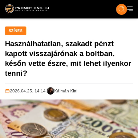
ZENE, FILM & KULT
SPORT
GASZTRO & UTAZÁS
SZÍNES
ÉLET
TECH & TU
SZÍNES
Használhatatlan, szakadt pénzt
kapott visszajárónak a boltban,
későn vette észre, mit lehet ilyenkor
tenni?
2026.04.25. 14:14
|
Kálmán Kitti