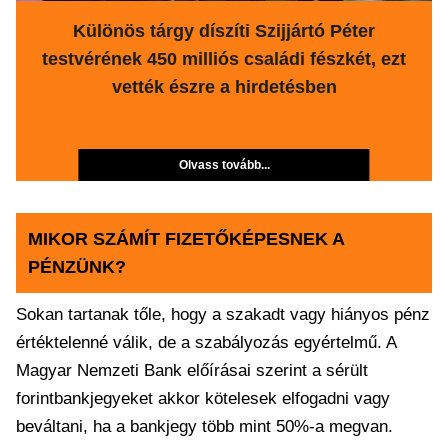
Különös tárgy díszíti Szijjártó Péter
testvérének 450 milliós családi fészkét, ezt
vették észre a hirdetésben
Olvass tovább...
MIKOR SZÁMÍT FIZETŐKÉPESNEK A
PÉNZÜNK?
Sokan tartanak tőle, hogy a szakadt vagy hiányos pénz
értéktelenné válik, de a szabályozás egyértelmű. A
Magyar Nemzeti Bank előírásai szerint a sérült
forintbankjegyeket akkor kötelesek elfogadni vagy
beváltani, ha a bankjegy több mint 50%-a megvan.