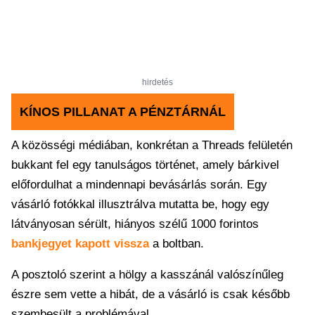
hirdetés
KÍNOS PILLANAT A PÉNZTÁRNÁL
A közösségi médiában, konkrétan a Threads felületén
bukkant fel egy tanulságos történet, amely bárkivel
előfordulhat a mindennapi bevásárlás során. Egy
vásárló fotókkal illusztrálva mutatta be, hogy egy
látványosan sérült, hiányos szélű 1000 forintos
bankjegyet kapott vissza
a boltban.
A posztoló szerint a hölgy a kasszánál valószínűleg
észre sem vette a hibát, de a vásárló is csak később
szembesült a problémával.