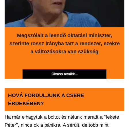
Megszólalt a leendő oktatási miniszter,
szerinte rossz irányba tart a rendszer, ezekre
a változásokra van szükség
Olvass tovább...
HOVÁ FORDULJUNK A CSERE
ÉRDEKÉBEN?
Ha már elhagytuk a boltot és nálunk maradt a "fekete
Péter", nincs ok a pánikra. A sérült, de több mint