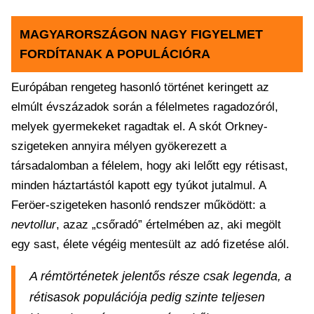
MAGYARORSZÁGON NAGY FIGYELMET
FORDÍTANAK A POPULÁCIÓRA
Európában rengeteg hasonló történet keringett az
elmúlt évszázadok során a félelmetes ragadozóról,
melyek gyermekeket ragadtak el. A skót Orkney-
szigeteken annyira mélyen gyökerezett a
társadalomban a félelem, hogy aki lelőtt egy rétisast,
minden háztartástól kapott egy tyúkot jutalmul. A
Feröer-szigeteken hasonló rendszer működött: a
nevtollur
, azaz „csőradó” értelmében az, aki megölt
egy sast, élete végéig mentesült az adó fizetése alól.
A rémtörténetek jelentős része csak legenda, a
rétisasok populációja pedig szinte teljesen