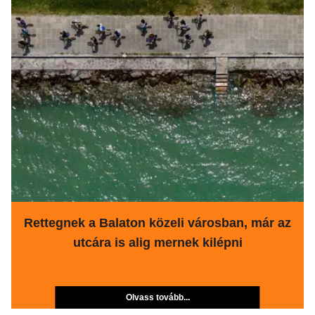
Rettegnek a Balaton közeli városban, már az
utcára is alig mernek kilépni
Olvass tovább...