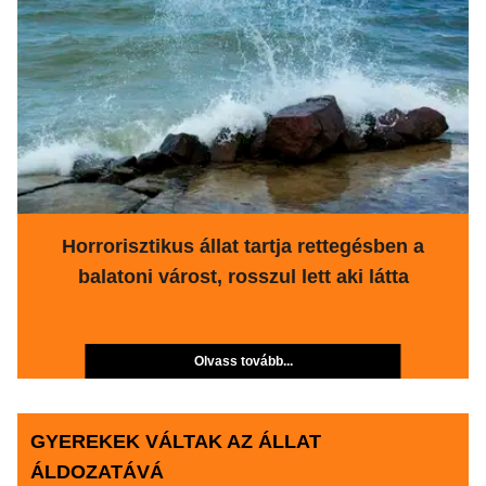
Horrorisztikus állat tartja rettegésben a
balatoni várost, rosszul lett aki látta
Olvass tovább...
GYEREKEK VÁLTAK AZ ÁLLAT
ÁLDOZATÁVÁ