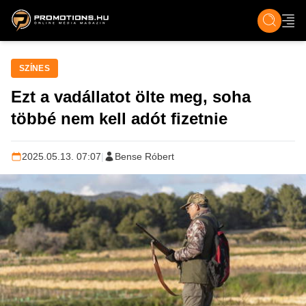
ZENE, FILM & KULT
SPORT
GASZTRO & UTAZÁS
SZÍNES
ÉLET
TECH & TU
SZÍNES
Ezt a vadállatot ölte meg, soha
többé nem kell adót fizetnie
2025.05.13. 07:07
|
Bense Róbert