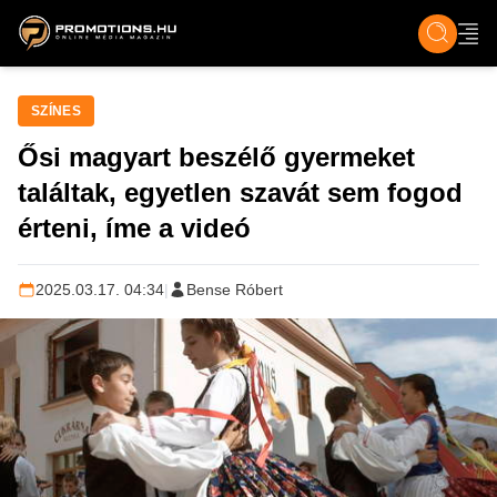
ZENE, FILM & KULT
SPORT
GASZTRO & UTAZÁS
SZÍNES
ÉLET
TECH & TU
SZÍNES
Ősi magyart beszélő gyermeket
találtak, egyetlen szavát sem fogod
érteni, íme a videó
2025.03.17. 04:34
|
Bense Róbert