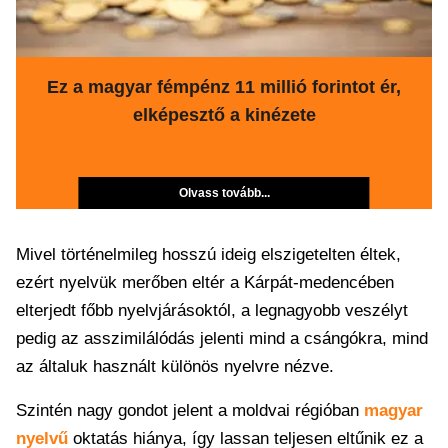
Ez a magyar fémpénz 11 millió forintot ér,
elképesztő a kinézete
Olvass tovább...
Mivel történelmileg hosszú ideig elszigetelten éltek,
ezért nyelvük merőben eltér a Kárpát-medencében
elterjedt főbb nyelvjárásoktól, a legnagyobb veszélyt
pedig az asszimilálódás jelenti mind a csángókra, mind
az általuk használt különös nyelvre nézve.
Szintén nagy gondot jelent a moldvai régióban
magyar
nyelvű
oktatás hiánya, így lassan teljesen eltűnik ez a