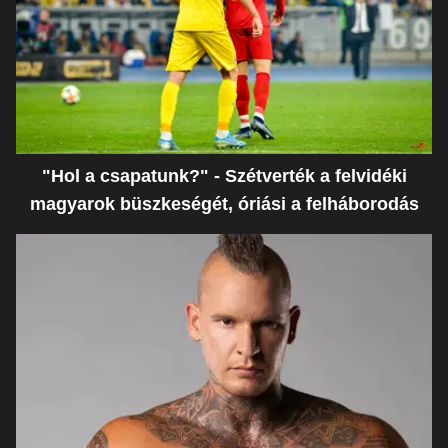
"Hol a csapatunk?" - Szétverték a felvidéki
magyarok büszkeségét, óriási a felháborodás