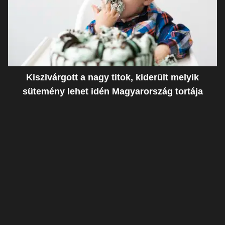
Kiszivárgott a nagy titok, kiderült melyik
sütemény lehet idén Magyarország tortája