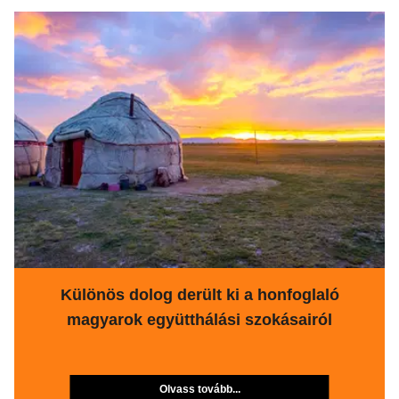
Különös dolog derült ki a honfoglaló
magyarok együtthálási szokásairól
Olvass tovább...