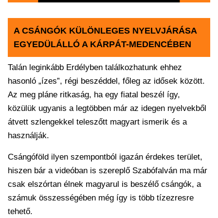
A CSÁNGÓK KÜLÖNLEGES NYELVJÁRÁSA
EGYEDÜLÁLLÓ A KÁRPÁT-MEDENCÉBEN
Talán leginkább Erdélyben találkozhatunk ehhez
hasonló „ízes”, régi beszéddel, főleg az idősek között.
Az meg pláne ritkaság, ha egy fiatal beszél így,
közülük ugyanis a legtöbben már az idegen nyelvekből
átvett szlengekkel teleszőtt magyart ismerik és a
használják.
Csángóföld ilyen szempontból igazán érdekes terület,
hiszen bár a videóban is szereplő Szabófalván ma már
csak elszórtan élnek magyarul is beszélő csángók, a
számuk összességében még így is több tízezresre
tehető.