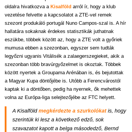
oldalra hivatkozva a
Kisalföld
arról ír, hogy a klub
vezetése felvette a kapcsolatot a ZTE-vel remek
szezont produkáló portugál Nuno Campos-szal is. A hír
hallatára sokaknak érdekes statisztikák juthatnak
eszükbe, többek között az, hogy a ZTE volt a győriek
mumusa ebben a szezonban, egyszer sem tudták
legyőzni ugyanis Vitálisék a zalaegerszegieket, akik a
szezonban több bravúrgyőzelmet is okoztak. Többek
között nyertek a Groupama Arénában is, és bejutottak
a Magyar Kupa döntőjébe is. Utóbb a Ferencvárostól
kaptak ki a döntőben, pedig ha nyernek, ők mehettek
volna az Európa-liga selejtezőjébe az FTC helyett.
A Kisalföld
megkérdezte a szurkolókat
is, hogy
szerintük ki lesz a következő edző, sok
szavazatot kapott a belga másodedző, Bernd