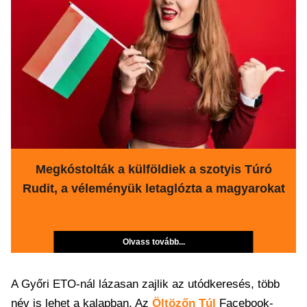
Megkóstolták a külföldiek a szotyis Túró
Rudit, a véleményük letaglózta a magyarokat
Olvass tovább...
A Győri ETO-nál lázasan zajlik az utódkeresés, több
név is lehet a kalapban. Az
Öltözőn Túl
Facebook-