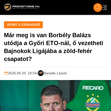
ZENE, FILM & KULT
SPORT
GASZTRO & UTAZÁS
SZÍNES
ÉLET
TECH & TU
SPORT & SZABADIDŐ
Már meg is van Borbély Balázs
utódja a Győri ETO-nál, ő vezetheti
Bajnokok Ligájába a zöld-fehér
csapatot?
2026.06.03. 18:54
|
Baradlo László