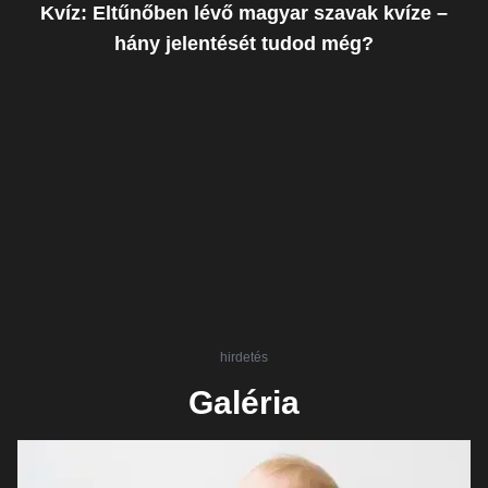
Kvíz: Eltűnőben lévő magyar szavak kvíze –
hány jelentését tudod még?
hirdetés
Galéria