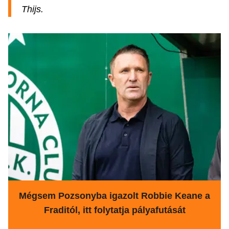
Thijs.
Mégsem Pozsonyba igazolt Robbie Keane a
Fraditól, itt folytatja pályafutását