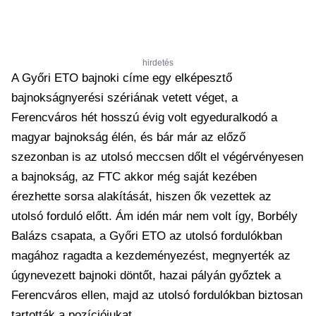
hirdetés
A Győri ETO bajnoki címe egy elképesztő
bajnokságnyerési szériának vetett véget, a
Ferencváros hét hosszú évig volt egyeduralkodó a
magyar bajnokság élén, és bár már az előző
szezonban is az utolsó meccsen dőlt el végérvényesen
a bajnokság, az FTC akkor még saját kezében
érezhette sorsa alakítását, hiszen ők vezettek az
utolsó forduló előtt. Ám idén már nem volt így, Borbély
Balázs csapata, a Győri ETO az utolsó fordulókban
magához ragadta a kezdeményezést, megnyerték az
úgynevezett bajnoki döntőt, hazai pályán győztek a
Ferencváros ellen, majd az utolsó fordulókban biztosan
tartották a pozíciójukat.