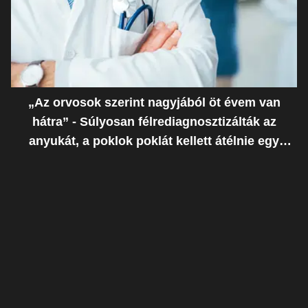
„Az orvosok szerint nagyjából öt évem van
hátra” - Súlyosan félrediagnosztizálták az
anyukát, a poklok poklát kellett átélnie egy
ostoba hiba miatt