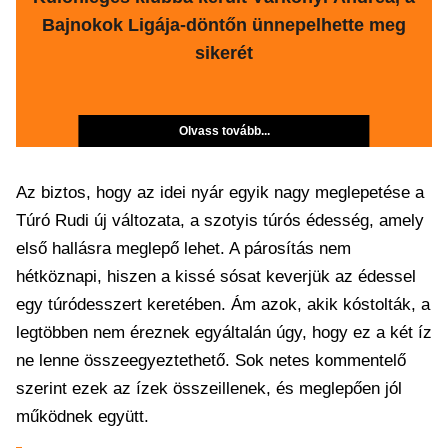
Bajnokok Ligája-döntőn ünnepelhette meg
sikerét
Olvass tovább...
Az biztos, hogy az idei nyár egyik nagy meglepetése a
Túró Rudi új változata, a szotyis túrós édesség, amely
első hallásra meglepő lehet. A párosítás nem
hétköznapi, hiszen a kissé sósat keverjük az édessel
egy túródesszert keretében. Ám azok, akik kóstolták, a
legtöbben nem éreznek egyáltalán úgy, hogy ez a két íz
ne lenne összeegyeztethető. Sok netes kommentelő
szerint ezek az ízek összeillenek, és meglepően jól
működnek együtt.