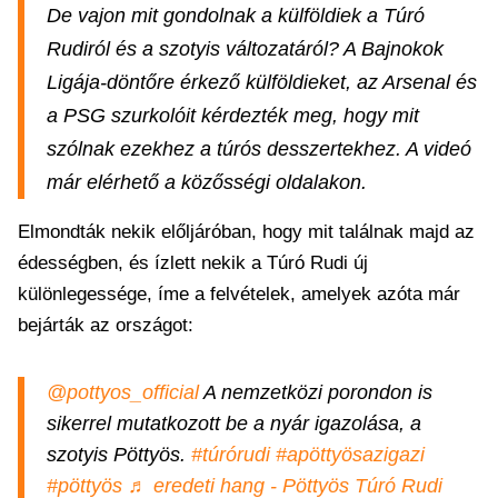
De vajon mit gondolnak a külföldiek a Túró
Rudiról és a szotyis változatáról? A Bajnokok
Ligája-döntőre érkező külföldieket, az Arsenal és
a PSG szurkolóit kérdezték meg, hogy mit
szólnak ezekhez a túrós desszertekhez. A videó
már elérhető a közősségi oldalakon.
Elmondták nekik előljáróban, hogy mit találnak majd az
édességben, és ízlett nekik a Túró Rudi új
különlegessége, íme a felvételek, amelyek azóta már
bejárták az országot:
@pottyos_official
A nemzetközi porondon is
sikerrel mutatkozott be a nyár igazolása, a
szotyis Pöttyös.
#túrórudi
#apöttyösazigazi
#pöttyös
♬ eredeti hang - Pöttyös Túró Rudi