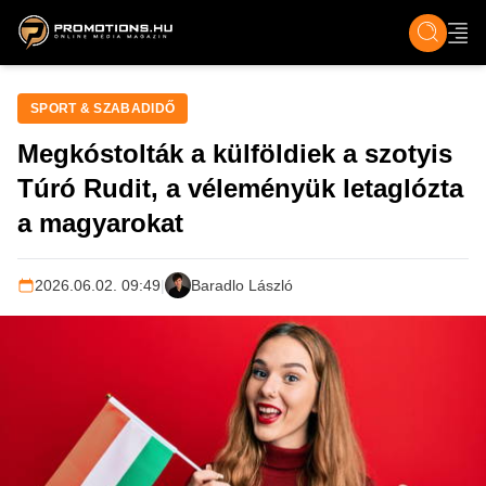
ZENE, FILM & KULT
SPORT
GASZTRO & UTAZÁS
SZÍNES
ÉLET
TECH & TU
SPORT & SZABADIDŐ
Megkóstolták a külföldiek a szotyis
Túró Rudit, a véleményük letaglózta
a magyarokat
2026.06.02. 09:49
|
Baradlo László