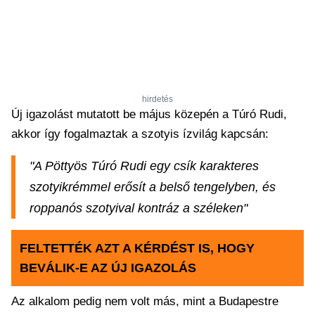
hirdetés
Új igazolást mutatott be május közepén a Túró Rudi,
akkor így fogalmaztak a szotyis ízvilág kapcsán:
"A Pöttyös Túró Rudi egy csík karakteres
szotyikrémmel erősít a belső tengelyben, és
roppanós szotyival kontráz a széleken"
FELTETTÉK AZT A KÉRDÉST IS, HOGY
BEVÁLIK-E AZ ÚJ IGAZOLÁS
Az alkalom pedig nem volt más, mint a Budapestre