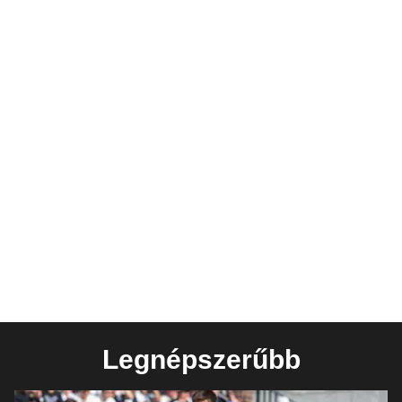
Legnépszerűbb