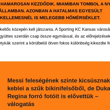
) HAMAROSAN KEZDŐDIK. MIAMIBAN TOMBOL A N
 ÁLLAMBAN. AZONBAN A HATALMAS EGYESÜLT
 KELLEMESNÉL IS MELEGEBB HŐMÉRSÉKLET.
kellős közepén kell játszania. A Sporting KC Kansas város
együttes szerdán csap össze egymással, és az előrejelzések
pletykák szerint a körülbelül ötven fokos különbség kikezdte 
Messi feleségének szinte kicsúsznak
keblei a szűk bikinifelsőből, de Duka
Regina forró fotóit is elővettük –
válogatás