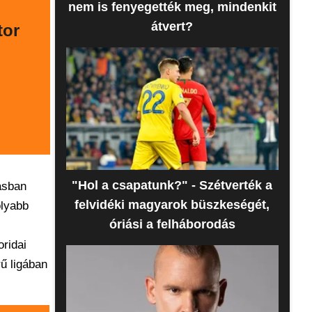
nem is fenyegették meg, mindenkit
átvert?
tor
"Hol a csapatunk?" - Szétverték a
ásban
felvidéki magyarok büszkeségét,
olyabb
óriási a felháborodás
oridai
ű ligában