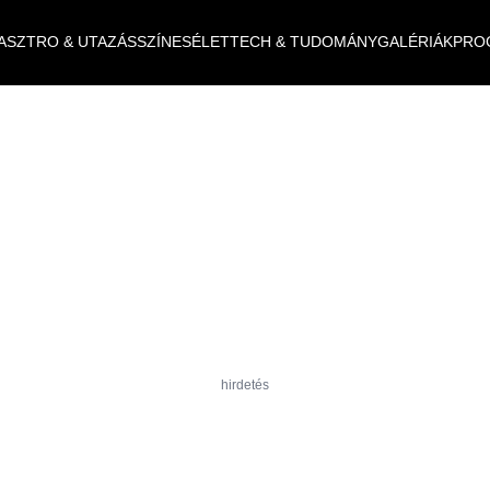
ASZTRO & UTAZÁS
SZÍNES
ÉLET
TECH & TUDOMÁNY
GALÉRIÁK
PRO
hirdetés