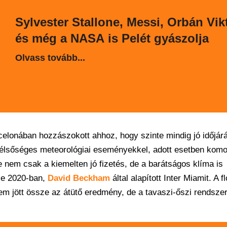
Sylvester Stallone, Messi, Orbán Vik
és még a NASA is Pelét gyászolja
Olvass tovább...
rcelonában hozzászokott ahhoz, hogy szinte mindig jó időjár
szélsőséges meteorológiai eseményekkel, adott esetben kom
e nem csak a kiemelten jó fizetés, de a barátságos klíma is
sze 2020-ban,
David Beckham
által alapított Inter Miamit. A fl
em jött össze az átütő eredmény, de a tavaszi-őszi rendszer