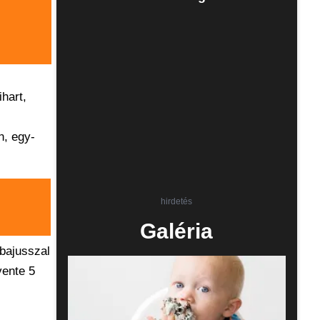
hart,
n, egy-
hirdetés
Galéria
bajusszal
vente 5