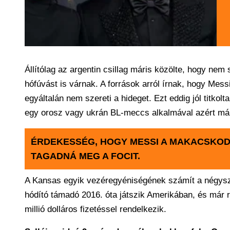
Állítólag az argentin csillag máris közölte, hogy ne
hófúvást is várnak. A források arról írnak, hogy Messi
egyáltalán nem szereti a hideget. Ezt eddig jól titko
egy orosz vagy ukrán BL-meccs alkalmával azért már
ÉRDEKESSÉG, HOGY MESSI A MAKACSKOD
TAGADNÁ MEG A FOCIT.
A Kansas egyik vezéregyéniségének számít a négysze
hódító támadó 2016. óta játszik Amerikában, és már r
millió dolláros fizetéssel rendelkezik.