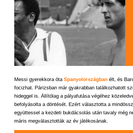
Messi gyerekkora óta
Spanyolországban
élt, és Ba
focizhat. Párizsban már gyakrabban találkozhatott 
hideggel is. Állítólag a pályafutása végéhez közeledv
befolyásolta a döntését. Ezért választotta a mindös
együttessel a kezdeti bukdácsolás után tavaly még n
máris megválasztották az év játékosának.