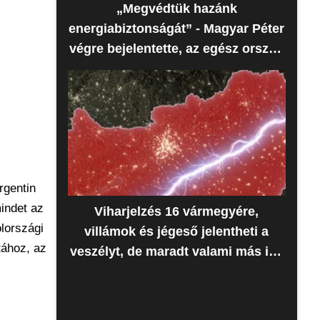
„Megvédtük hazánk
energiabiztonságát” - Magyar Péter
végre bejelentette, az egész ország
erre várt
rgentin
mindet az
Viharjelzés 16 vármegyére,
olországi
villámok és jégeső jelentheti a
tához, az
veszélyt, de maradt valami más is -
Időjárás-előrejelzés