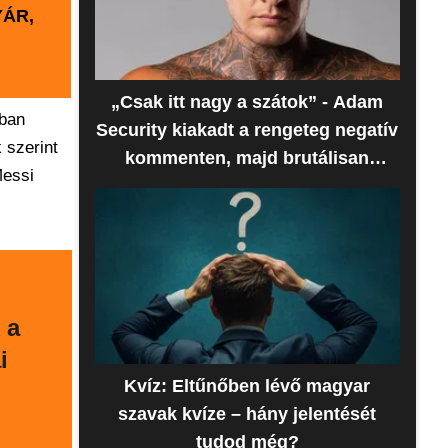
YÁR,
„Csak itt nagy a szátok” - Adam
ában
Security kiakadt a rengeteg negatív
 szerint
kommenten, majd brutálisan
Messi
beszóltak neki
 a
i
Kvíz: Eltűnőben lévő magyar
szavak kvíze – hány jelentését
tudod még?