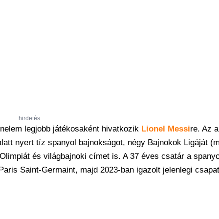
hirdetés
énelem legjobb játékosaként hivatkozik
Lionel Messi
re. Az a
latt nyert tíz spanyol bajnokságot, négy Bajnokok Ligáját (
 Olimpiát és világbajnoki címet is. A 37 éves csatár a spany
Paris Saint-Germaint, majd 2023-ban igazolt jelenlegi csapa