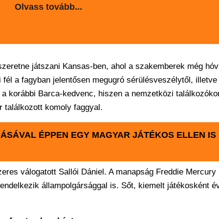
Olvass tovább...
m szeretne játszani Kansas-ben, ahol a szakemberek még hóvi
 fél a fagyban jelentősen megugró sérülésveszélytől, illetve
lta a korábbi Barca-kedvenc, hiszen a nemzetközi találkozóko
 találkozott komoly faggyal.
ÁSÁVAL ÉPPEN EGY MAGYAR JÁTÉKOS ELLEN IS
res válogatott Sallói Dániel. A manapság Freddie Mercury 
endelkezik állampolgársággal is. Sőt, kiemelt játékosként é