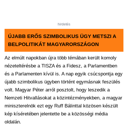
hirdetés
ÚJABB ERŐS SZIMBOLIKUS ÜGY METSZI A
BELPOLITIKÁT MAGYARORSZÁGON
Az elmúlt napokban újra több témában került komoly
nézeteltérésbe a TISZA és a Fidesz, a Parlamentben
és a Parlamenten kívül is. A nap egyik csúcspontja egy
újabb szimbolikus ügyben történt egymásnak feszülés
volt. Magyar Péter arról posztolt, hogy leszedik a
Nemzeti Hitvallásokat a közintézményekben, a magyar
miniszterelnök ezt egy Ruff Bálinttal közösen készült
kép kíséretében jelentette be a közösségi média
oldalán.