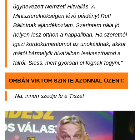
úgynevezett Nemzeti Hitvallás. A
Miniszterelnökségen lévő példányt Ruff
Bálintnak ajándékoztam. Szerintem nála jó
helyen lesz otthon a nappaliban. Ha szeretnél
igazi kordokumentumot az unokáidnak, akkor
mától bármelyik hivatalban leakaszthatod a
falról. Siess, mert gyorsan el fognak fogyni."
ORBÁN VIKTOR SZINTE AZONNAL ÜZENT:
"Na, innen szedje le a Tisza!"