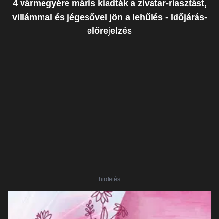
4 vármegyére máris kiadták a zivatar-riasztást,
villámmal és jégesővel jön a lehűlés - Időjárás-
előrejelzés
hirdetés