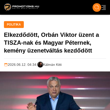
ZENE, FILM & KULT
SPORT
GASZTRO & UTAZÁS
SZÍNES
ÉLET
TECH & TU
POLITIKA
Elkezdődött, Orbán Viktor üzent a
TISZA-nak és Magyar Péternek,
kemény üzenetváltás kezdődött
2026.06.12. 04:34
|
Kálmán Kitti