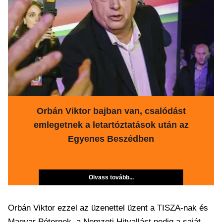
Orbán Viktor bajban van, csalódást
emlegetnek a letartóztatások után az
Egyenes Beszédben
Olvass tovább...
Orbán Viktor ezzel az üzenettel üzent a TISZA-nak és
Magyar Péternek, a Nemzeti Hitvallást pedig a saját