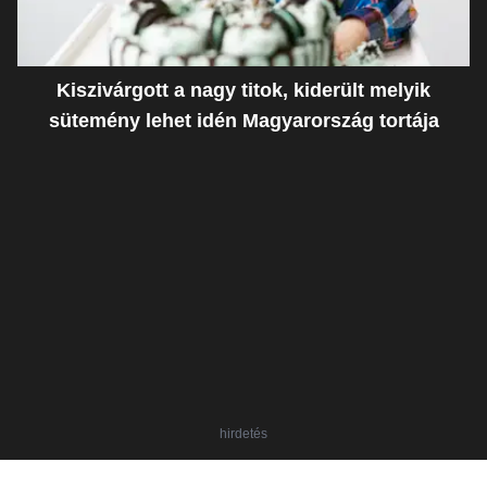
Kiszivárgott a nagy titok, kiderült melyik
sütemény lehet idén Magyarország tortája
hirdetés