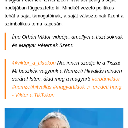
irodájában függesztette ki. Mindkét vezető politikus
tehát a saját támogatóinak, a saját választóinak üzent a
szimbolikus téma kapcsán.
Íme Orbán Viktor videója, amellyel a tiszásoknak
és Magyar Péternek üzent:
@viktor_a_tiktokon
Na, innen szedje le a Tisza!
Mi büszkék vagyunk a Nemzeti Hitvallás minden
sorára! Isten, áldd meg a magyart!
#orbánviktor
#nemzetihitvallás
#magyartiktok
♬ eredeti hang
- Viktor a TikTokon