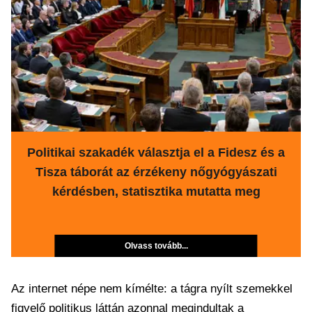
Politikai szakadék választja el a Fidesz és a
Tisza táborát az érzékeny nőgyógyászati
kérdésben, statisztika mutatta meg
Olvass tovább...
Az internet népe nem kímélte: a tágra nyílt szemekkel
figyelő politikus láttán azonnal megindultak a