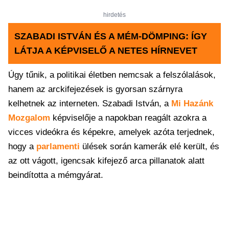
hirdetés
SZABADI ISTVÁN ÉS A MÉM-DÖMPING: ÍGY
LÁTJA A KÉPVISELŐ A NETES HÍRNEVET
Úgy tűnik, a politikai életben nemcsak a felszólalások,
hanem az arckifejezések is gyorsan szárnyra
kelhetnek az interneten. Szabadi István, a
Mi Hazánk
Mozgalom
képviselője a napokban reagált azokra a
vicces videókra és képekre, amelyek azóta terjednek,
hogy a
parlamenti
ülések során kamerák elé került, és
az ott vágott, igencsak kifejező arca pillanatok alatt
beindította a mémgyárat.