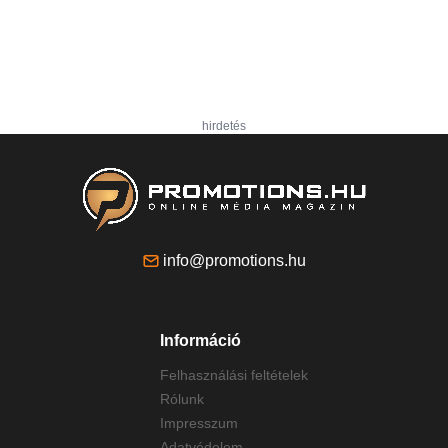
hirdetés
info@promotions.hu
Információ
Felhasználási feltételek
Rólunk
Impresszum
Adatvédelem