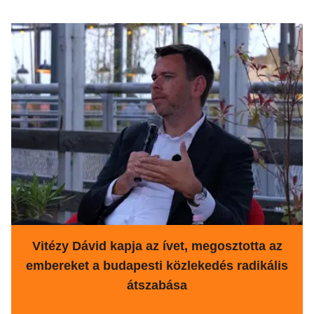
Vitézy Dávid kapja az ívet, megosztotta az
embereket a budapesti közlekedés radikális
átszabása