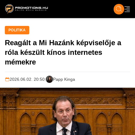
ZENE, FILM & KULT
SPORT
GASZTRO & UTAZÁS
SZÍNES
ÉLET
TECH & TU
POLITIKA
Reagált a Mi Hazánk képviselője a
róla készült kínos internetes
mémekre
2026.06.02. 20:50
|
Papp Kinga