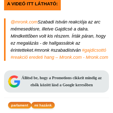
A VIDEÓ ITT LÁTHATÓ:
@mronk.com
Szabadi István reakciója az arc
mémesedésre, illetve Gajdicsé a dalra.
Mindkettőben volt kis részem. Írták páran, hogy
ez megalázás - de hallgassátok az
érintetteket.#mronk #szabadiistván
#gajdicsottó
#reakció
eredeti hang – Mronk.com - Mronk.com
Állítsd be, hogy a Promotions cikkeit mindig az
elsők között lásd a Google keresőben
parlament
mi hazánk