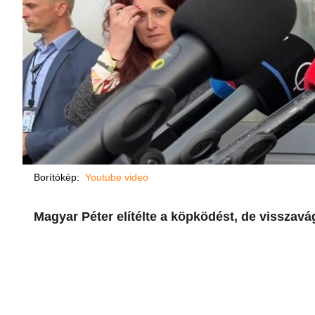
Borítókép:
Youtube videó
Magyar Péter elítélte a köpködést, de visszavág