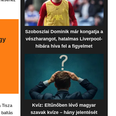
Szoboszlai Dominik már kongatja a
gy
vészharangot, hatalmas Liverpool-
hibára híva fel a figyelmet
Kvíz: Eltűnőben lévő magyar
a Tisza
szavak kvíze – hány jelentését
 baltás