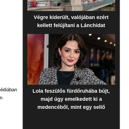
Végre kiderült, valójában ezért
kellett felújítani a Lánchidat
édiában
Lola feszülős fürdőruhába bújt,
án
majd úgy emelkedett ki a
medencéből, mint egy sellő