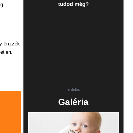
tudod még?
ég
y őrizzék
etlen,
hirdetés
Galéria