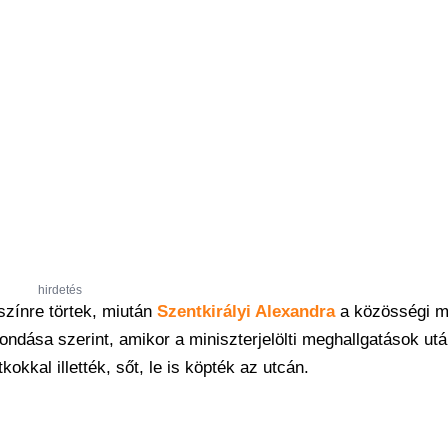
hirdetés
színre törtek, miután
Szentkirályi Alexandra
a közösségi m
lmondása szerint, amikor a miniszterjelölti meghallgatások ut
okkal illették, sőt, le is köpték az utcán.