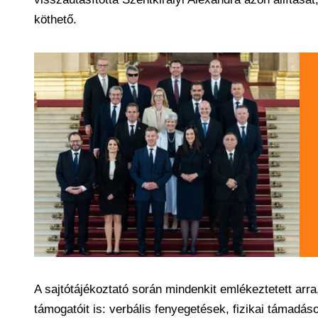
köthető.
A sajtótájékoztató során mindenkit emlékeztetett arr
támogatóit is: verbális fenyegetések, fizikai támadáso