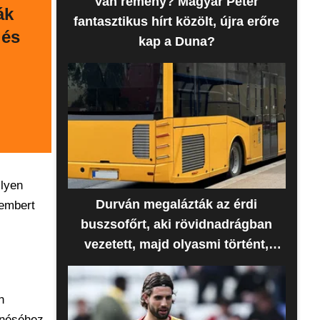
Van remény? Magyar Péter
ák
fantasztikus hírt közölt, újra erőre
lés
kap a Duna?
ilyen
Durván megalázták az érdi
 embert
buszsofőrt, aki rövidnadrágban
vezetett, majd olyasmi történt,
amire senki sem számított
n
lenéséhez