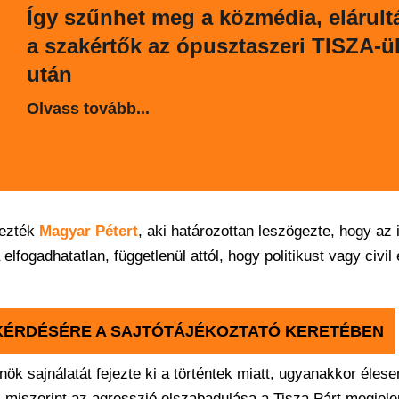
Így szűnhet meg a közmédia, elárult
a szakértők az ópusztaszeri TISZA-ü
után
Olvass tovább...
dezték
Magyar Pétert
, aki határozottan leszögezte, hogy az 
elfogadhatatlan, függetlenül attól, hogy politikust vagy civil
KÉRDÉSÉRE A SAJTÓTÁJÉKOZTATÓ KERETÉBEN
ök sajnálatát fejezte ki a történtek miatt, ugyanakkor élese
át, miszerint az agresszió elszabadulása a Tisza Párt megje