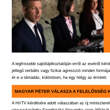
A legfrissebb sajtótájékoztatóján erről az esetről kér
jellegű verbális vagy fizikai agresszió minden formája 
ér-e a támadás, különösen, ha egy hölgy az érintett.
MAGYAR PÉTER VÁLASZA A FELELŐSSÉG 
A HírTV kérdésére adott válaszában az új minisztereln
visszautasította Szentkirályi Alexandra azon állítás