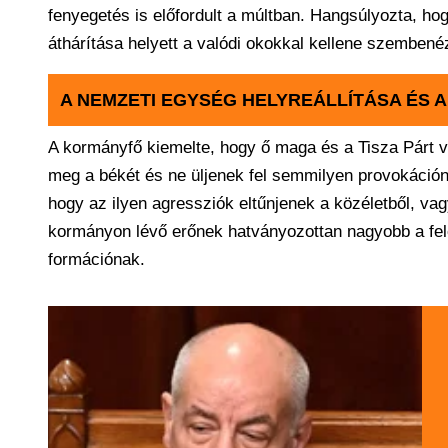
fenyegetés is előfordult a múltban. Hangsúlyozta, hogy
áthárítása helyett a valódi okokkal kellene szembené
A NEMZETI EGYSÉG HELYREÁLLÍTÁSA ÉS A
A kormányfő kiemelte, hogy ő maga és a Tisza Párt v
meg a békét és ne üljenek fel semmilyen provokáción
hogy az ilyen agressziók eltűnjenek a közéletből, vag
kormányon lévő erőnek hatványozottan nagyobb a fel
formációnak.