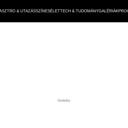
ASZTRO & UTAZÁS
SZÍNES
ÉLET
TECH & TUDOMÁNY
GALÉRIÁK
PRO
hirdetés