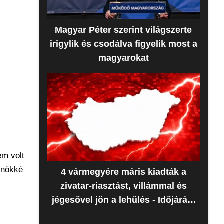
Magyar Péter szerint világszerte
irigylik és csodálva figyelik most a
magyarokat
em volt
elnökké
4 vármegyére máris kiadták a
zivatar-riasztást, villámmal és
jégesővel jön a lehűlés - Időjárás-
előrejelzés