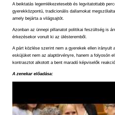
A beiktatás legemlékezetesebb és legvitatottabb per
gyerekközpontú, tradicionális dallamokat megszólaltat
amely bejárta a világsajtót.
Azonban az ünnepi pillanatot politikai feszültség is ár
érkezésekor vonult ki az ülésteremből.
A párt közlése szerint nem a gyerekek ellen irányult
esküjüket nem az alaptörvényre, hanem a folyosón elh
kontrasztot alkotott a bent maradó képviselők reakció
A zenekar előadása: