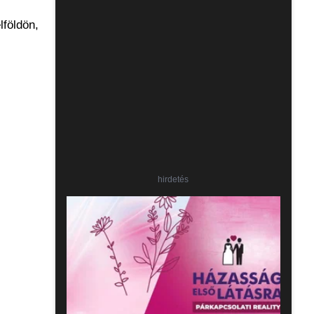
lföldön,
hirdetés