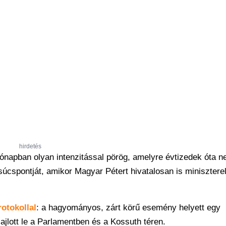
hirdetés
ónapban olyan intenzitással pörög, amelyre évtizedek óta n
 csúcspontját, amikor Magyar Pétert hivatalosan is miniszter
rotokollal
: a hagyományos, zárt körű esemény helyett egy
lott le a Parlamentben és a Kossuth téren.