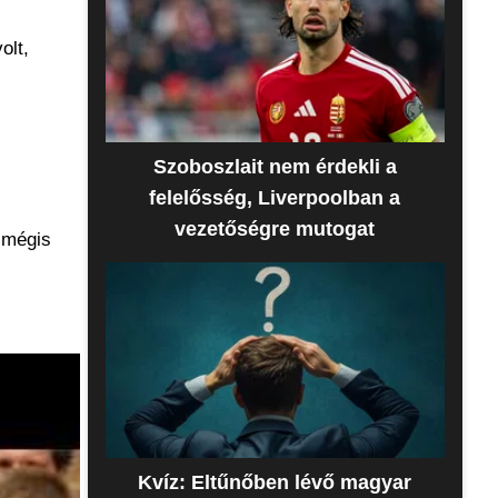
olt,
Szoboszlait nem érdekli a
felelősség, Liverpoolban a
vezetőségre mutogat
s mégis
Kvíz: Eltűnőben lévő magyar