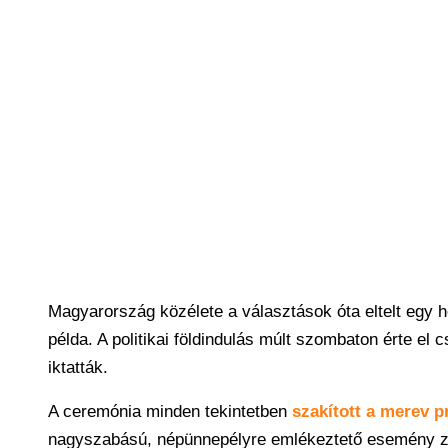
Magyarország közélete a választások óta eltelt egy h
példa. A politikai földindulás múlt szombaton érte el
iktatták.
A ceremónia minden tekintetben
szakított a merev p
nagyszabású, népünnepélyre emlékeztető esemény zaj