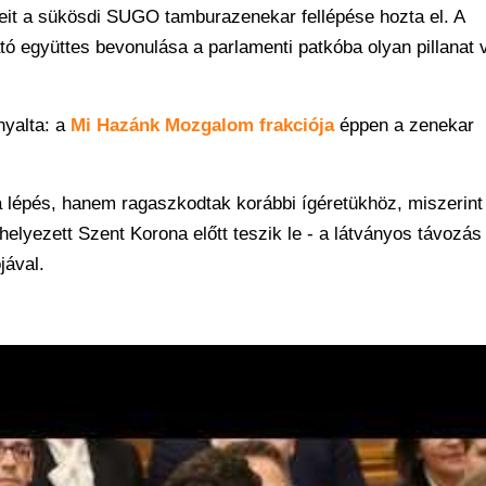
ceit a sükösdi SUGO tamburazenekar fellépése hozta el. A
ó együttes bevonulása a parlamenti patkóba olyan pillanat v
nyalta: a
Mi Hazánk Mozgalom frakciója
éppen a zenekar
 a lépés, hanem ragaszkodtak korábbi ígéretükhöz, miszerint
elyezett Szent Korona előtt teszik le - a látványos távozá
jával.