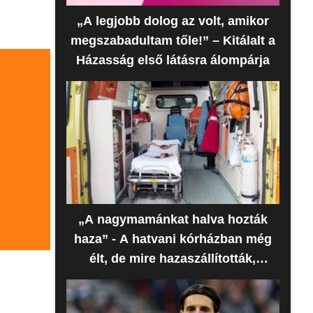
„A legjobb dolog az volt, amikor
megszabadultam tőle!” – Kitálalt a
Házasság első látásra álompárja
„A nagymamánkat halva hozták
haza” - A hatvani kórházban még
élt, de mire hazaszállították,
meghalt az idős nő