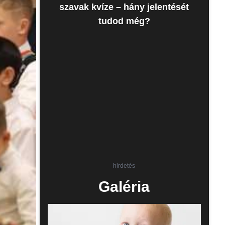
szavak kvíze – hány jelentését
tudod még?
hirdetés
Galéria