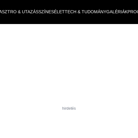
ASZTRO & UTAZÁS
SZÍNES
ÉLET
TECH & TUDOMÁNY
GALÉRIÁK
PRO
hirdetés