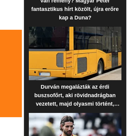
Van remény? Magyar Péter
fantasztikus hírt közölt, újra erőre
kap a Duna?
Durván megalázták az érdi
buszsofőrt, aki rövidnadrágban
vezetett, majd olyasmi történt,
amire senki sem számított