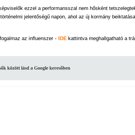
 képviselők ezzel a performansszal nem hősként tetszelegt
történelmi jelentőségű napon, ahol az új kormány beiktatása
 fogalmaz az influenszer -
IDE
kattintva meghallgatható a tr
lsők között lásd a Google keresőben