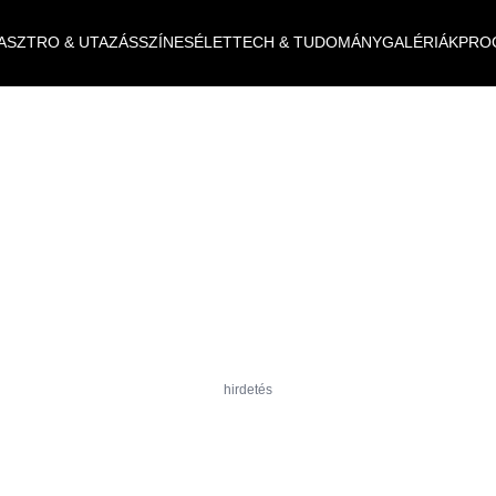
ASZTRO & UTAZÁS
SZÍNES
ÉLET
TECH & TUDOMÁNY
GALÉRIÁK
PRO
hirdetés