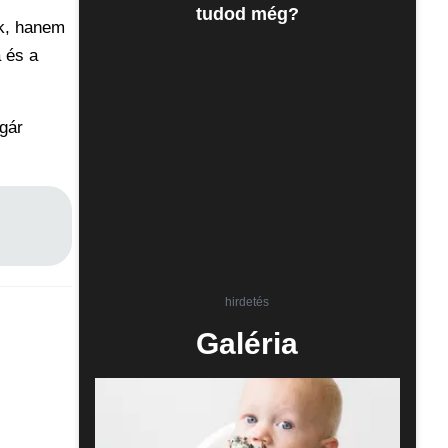
tudod még?
ek, hanem
 és a
ágár
hirdetés
Galéria