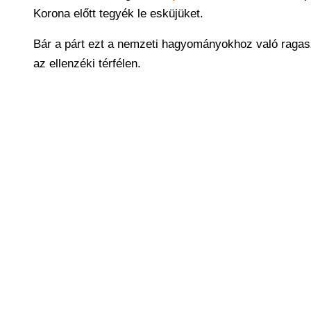
Korona előtt tegyék le esküjüket.
Bár a párt ezt a nemzeti hagyományokhoz való ragaszk
az ellenzéki térfélen.