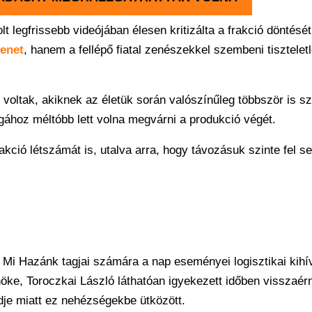
t legfrissebb videójában élesen kritizálta a frakció döntését
zenet
, hanem a fellépő fiatal zenészekkel szembeni tisztelet
 voltak, akiknek az életük során valószínűleg többször is 
ágához méltóbb lett volna megvárni a produkció végét.
kció létszámát is, utalva arra, hogy távozásuk szinte fel s
 a Mi Hazánk tagjai számára a nap eseményei logisztikai kihí
elnöke, Toroczkai László láthatóan igyekezett időben visszaérn
je miatt ez nehézségekbe ütközött.