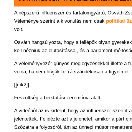
A népszerű influenszer és tartalomgyártó, Osváth Zsol
Véleménye szerint a kivonulás nem csak
politikai ü
volt.
Osváth hangsúlyozta, hogy a fellépők olyan gyerekek
kell nézniük az elutasítással, és a parlament méltós
A véleményvezér gúnyos megjegyzésekkel illette a fra
volna, ha nem hívják fel rá szándékosan a figyelmet.
[[cik2]]
Feszültség a beiktatási ceremónia alatt
A videóból az is kiderül, hogy az influenszer szerint
jelentettek. Felidézte azt a jelenetet, amikor a párt 
Szózatra a folyosóról, ám az ünnepi műsor menetrend