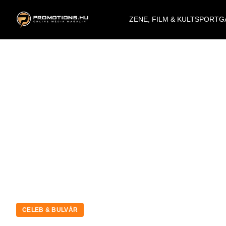
ZENE, FILM & KULT
SPORT
G
CELEB & BULVÁR