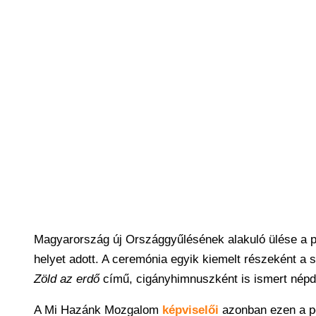
Magyarország új Országgyűlésének alakuló ülése a pr
helyet adott. A ceremónia egyik kiemelt részeként a
Zöld az erdő
című, cigányhimnuszként is ismert népda
A Mi Hazánk Mozgalom
képviselői
azonban ezen a po