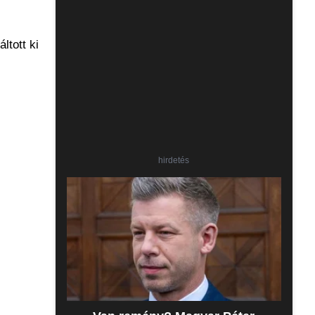
ltott ki
hirdetés