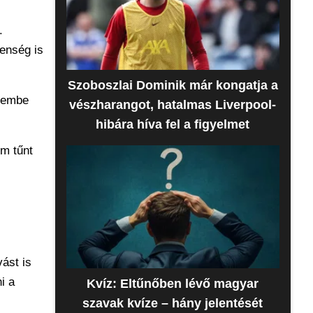
.
lenség is
Szoboszlai Dominik már kongatja a
szembe
vészharangot, hatalmas Liverpool-
hibára híva fel a figyelmet
em tűnt
vást is
i a
Kvíz: Eltűnőben lévő magyar
szavak kvíze – hány jelentését