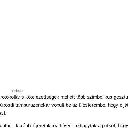
hirdetés
otokolláris kötelezettségek mellett több szimbolikus geszt
 sükösdi tamburazenekar vonult be az ülésterembe, hogy eljá
lt.
nton - korábbi ígéretükhöz híven - elhagyták a patkót, hog