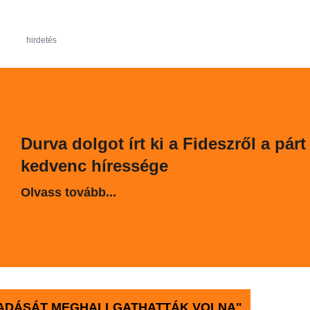
hirdetés
Durva dolgot írt ki a Fideszről a párt
kedvenc híressége
Olvass tovább...
ŐADÁSÁT MEGHALLGATHATTÁK VOLNA"