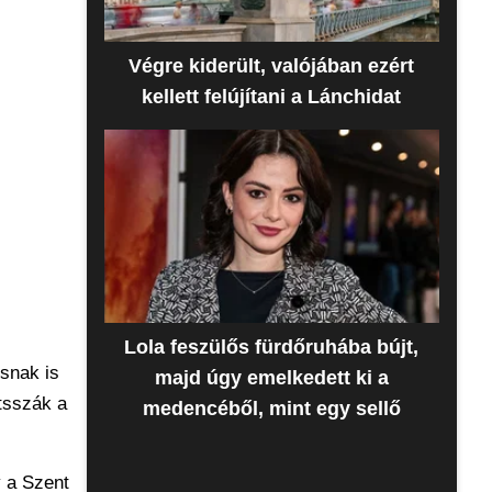
Végre kiderült, valójában ezért
kellett felújítani a Lánchidat
Lola feszülős fürdőruhába bújt,
usnak is
majd úgy emelkedett ki a
tsszák a
medencéből, mint egy sellő
y a Szent