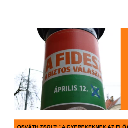
OSVÁTH ZSOLT: "A GYEREKEKNEK AZ EL