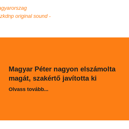
gyarorszag
szkdnp
original sound -
Magyar Péter nagyon elszámolta
magát, szakértő javította ki
Olvass tovább...