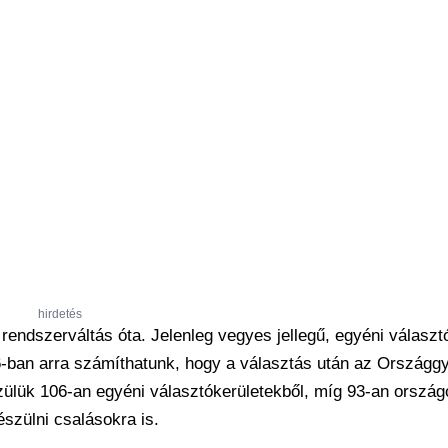
hirdetés
rendszerváltás óta. Jelenleg vegyes jellegű, egyéni választó
6-ban arra számíthatunk, hogy a választás után az Országg
ülük 106-an egyéni választókerületekből, míg 93-an országo
készülni csalásokra is.