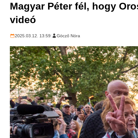
Magyar Péter fél, hogy Oro
videó
2025.03.12. 13:59
|
Göcző Nóra