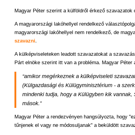
Magyar Péter szerint a külföldről érkező szavazatok
A magyarországi lakóhellyel rendelkező választópolgá
magyarországi lakóhellyel nem rendelkező, de magya
szavazni
.
A külképviseleteken leadott szavazatokat a szavazás
Párt elnöke szerint itt van a probléma. Magyar Péter
“amikor megérkeznek a külképviseleti szavaza
(Külgazdasági és Külügyminisztérium - a szer
mindenki tudja, hogy a Külügyben kik vannak, S
mások.”
Magyar Péter a rendezvényen hangsúlyozta, hogy "ezt 
tűnjenek el vagy ne módosuljanak" a beküldött szava