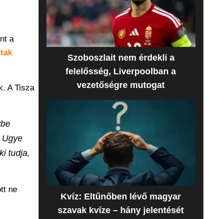
nt a
ltak
Szoboszlait nem érdekli a
felelősség, Liverpoolban a
vezetőségre mutogat
k. A Tisza
ybe
. Ugye
i tudja,
tt ne
Kvíz: Eltűnőben lévő magyar
szavak kvíze – hány jelentését