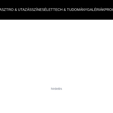
ASZTRO & UTAZÁS
SZÍNES
ÉLET
TECH & TUDOMÁNY
GALÉRIÁK
PRO
hirdetés