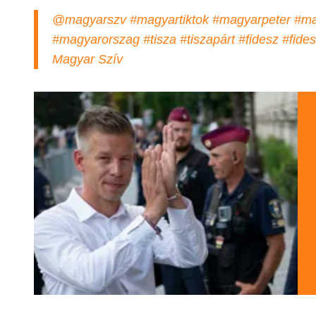
@magyarszv
#magyartiktok
#magyarpeter
#ma
#magyarorszag
#tisza
#tiszapárt
#fidesz
#fide
Magyar Szív