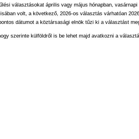
lési választásokat április vagy május hónapban, vasárnapi
ilisában volt, a következő, 2026-os választás várhatóan 202
ontos dátumot a köztársasági elnök tűzi ki a választást me
y szerinte külföldről is be lehet majd avatkozni a választ