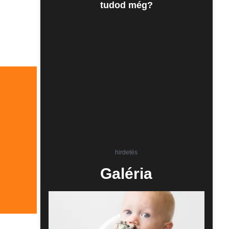
tudod még?
hirdetés
Galéria