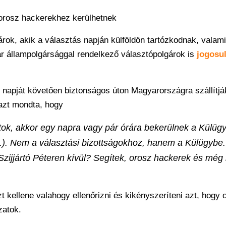
 orosz hackerekhez kerülhetnek
rok, akik a választás napján külföldön tartózkodnak, valami
r állampolgársággal rendelkező választópolgárok is
jogosu
 napját követően biztonságos úton Magyarországra szállítjá
 azt mondta, hogy
tok, akkor egy napra vagy pár órára bekerülnek a Külüg
k.). Nem a választási bizottságokhoz, hanem a Külügybe
zijjártó Péteren kívül? Segítek, orosz hackerek és még k
kellene valahogy ellenőrizni és kikényszeríteni azt, hogy o
zatok.