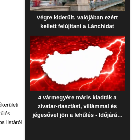
Végre kiderült, valójában ezért
kellett felújítani a Lánchidat
4 vármegyére máris kiadták a
kerületi
zivatar-riasztást, villámmal és
yűlés
jégesővel jön a lehűlés - Időjárás-
s listáról
előrejelzés