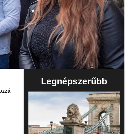
Legnépszerűbb
ozzá