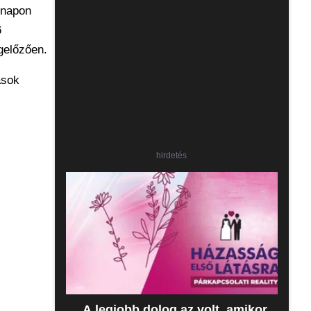
 napon
6
gelőzően.
ások
hirdetés
„A legjobb dolog az volt, amikor