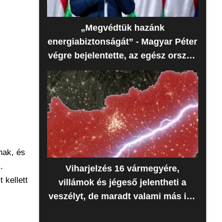
„Megvédtük hazánk
energiabiztonságát” - Magyar Péter
végre bejelentette, az egész ország
erre várt
nak, és
.
Viharjelzés 16 vármegyére,
 kellett
villámok és jégeső jelentheti a
veszélyt, de maradt valami más is -
Időjárás-előrejelzés