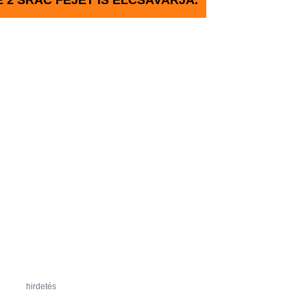
E 2 SRÁC FEJÉT IS ELCSAVARJA.
hirdetés