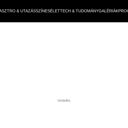
ASZTRO & UTAZÁS
SZÍNES
ÉLET
TECH & TUDOMÁNY
GALÉRIÁK
PRO
hirdetés