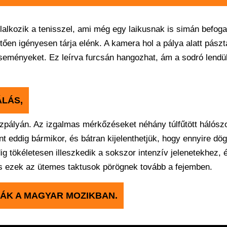
lkozik a tenisszel, ami még egy laikusnak is simán befoga
ően igényesen tárja elénk. A kamera hol a pálya alatt pásztá
seményeket. Ez leírva furcsán hangozhat, ám a sodró lendü
ÁLÁS,
niszpályán. Az izgalmas mérkőzéseket néhány túlfűtött hálósz
nt eddig bármikor, és bátran kijelenthetjük, hogy ennyire d
ig tökéletesen illeszkedik a sokszor intenzív jelenetekhez, 
s ezek az ütemes taktusok pörögnek tovább a fejemben.
ZÁK A MAGYAR MOZIKBAN.