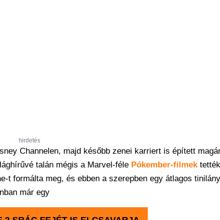
hirdetés
sney Channelen, majd később zenei karriert is épített magá
lághírűvé talán mégis a Marvel-féle
Pókember-filmek
tették
t formálta meg, és ebben a szerepben egy átlagos tinilányt
zonban már egy