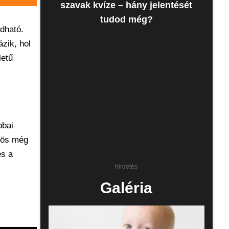
szavak kvíze – hány jelentését
tudod még?
dható.
zik, hol
letű
obai
ögös még
és a
hirdetés
Galéria