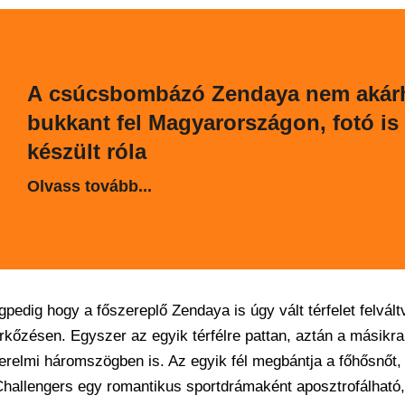
A csúcsbombázó Zendaya nem akár
bukkant fel Magyarországon, fotó is
készült róla
Olvass tovább...
pedig hogy a főszereplő Zendaya is úgy vált térfelet felvált
rkőzésen. Egyszer az egyik térfélre pattan, aztán a másikra
erelmi háromszögben is. Az egyik fél megbántja a főhősnőt,
 Challengers egy romantikus sportdrámaként aposztrofálható,