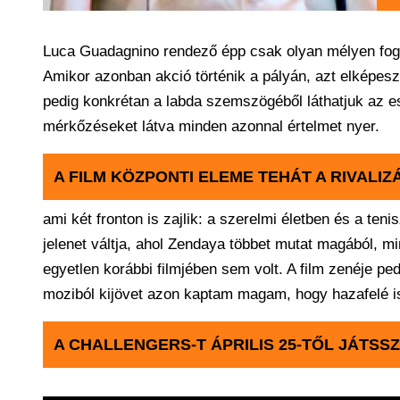
Luca Guadagnino rendező épp csak olyan mélyen fogla
Amikor azonban akció történik a pályán, azt elképeszt
pedig konkrétan a labda szemszögéből láthatjuk az e
mérkőzéseket látva minden azonnal értelmet nyer.
A FILM KÖZPONTI ELEME TEHÁT A RIVALIZ
ami két fronton is zajlik: a szerelmi életben és a te
jelenet váltja, ahol Zendaya többet mutat magából, mi
egyetlen korábbi filmjében sem volt. A film zenéje ped
moziból kijövet azon kaptam magam, hogy hazafelé i
A CHALLENGERS-T ÁPRILIS 25-TŐL JÁTSS