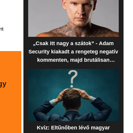
nt
„Csak itt nagy a szátok” - Adam
Security kiakadt a rengeteg negatív
kommenten, majd brutálisan
beszóltak neki
gy
Kvíz: Eltűnőben lévő magyar