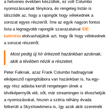
a hetvenes években készültek, ez volt Columbo
nyomozássainak fénykora, és rengeteg listán is
látszódik az, hogy a rajongók hogy vélekednek a
sorozat egyes részeiről. Íme az egyik nagyon fontos
lista a legnagyobb rajongók szavazataival
IDE
kattintva
elolvashatjátok azt, hogy ők hogy vélekednek
a sorozat részeiről.
Most pedig új hír érkezett hazánkban azoknak,
akik a tévében nézik a részeket.
Peter Falknak, azaz Frank Columbo hadnagynak
elképesztő rajongótábora van hazánkban is, ha egy-
egy rész adásba került rengetegen ülnek a
tévéképernyők elé, sőt, már streamingen is élvezhetjük
a nyomozásokat, hiszen a széria néhány évada
felkerült a Skyshowtimera is, így azok akik szeretnék