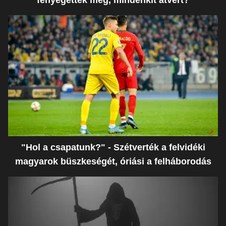
fenyegették meg, mindenkit átvert?
"Hol a csapatunk?" - Szétverték a felvidéki
magyarok büszkeségét, óriási a felháborodás