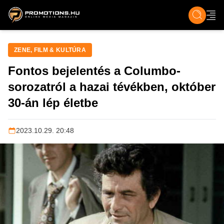
ZENE, FILM & KULT
SPORT
GASZTRO & UTAZÁS
SZÍNES
ÉLET
TECH & TU
ZENE, FILM & KULTÚRA
Fontos bejelentés a Columbo-
sorozatról a hazai tévékben, október
30-án lép életbe
2023.10.29. 20:48