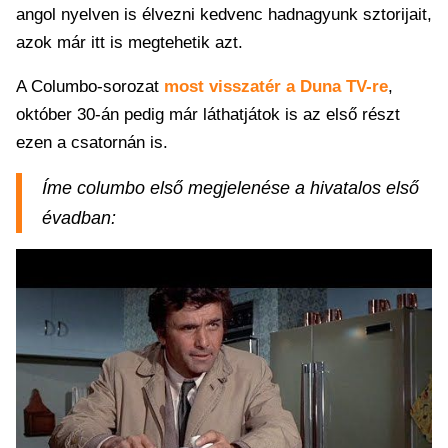
angol nyelven is élvezni kedvenc hadnagyunk sztorijait,
azok már itt is megtehetik azt.
A Columbo-sorozat
most visszatér a Duna TV-re
,
október 30-án pedig már láthatjátok is az első részt
ezen a csatornán is.
Íme columbo első megjelenése a hivatalos első
évadban: