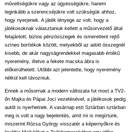
műveltségükre vagy az ügyességükre, hanem
leginkább a szerencséjükre volt szükségük ahhoz,
hogy nyerjenek. A játék lényege az volt, hogy a
játékosoknak választaniuk kellett a műsorvezető által
felajánlott, biztos pénzösszegek és ismeretlent rejtő
színes borítékok között, melyekből az adott összegnél
kisebb, de akár nagyságrendekkel magasabb értékű
nyeremény, illetve a fekete macska ábra is
előkerülhetett. Utóbbi azt jelentette, hogy nyeremény
nélkül kell távozniuk.
Ennek a műsornak a modern változata fut most a TV2-
őn Majka és Pápai Joci vezetésével, a játékosok pedig
autót is nyerhetnek. A vasárnap esti Sztárban sztárban
meg is volt a nagy bejelentés, amit mi is megírtunk,
miszerint Rózsa György visszatér a képernyőkre és