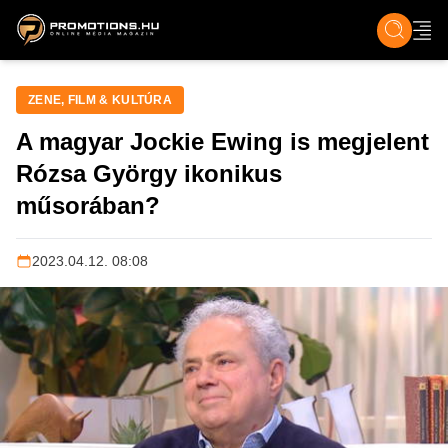
ZENE, FILM & KULT
SPORT
GASZTRO & UTAZÁS
SZÍNES
ÉLET
TECH & TU
ZENE, FILM & KULTÚRA
A magyar Jockie Ewing is megjelent
Rózsa György ikonikus
műsorában?
2023.04.12. 08:08