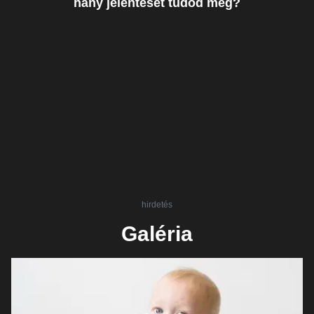
hány jelentését tudod még?
hirdetés
Galéria