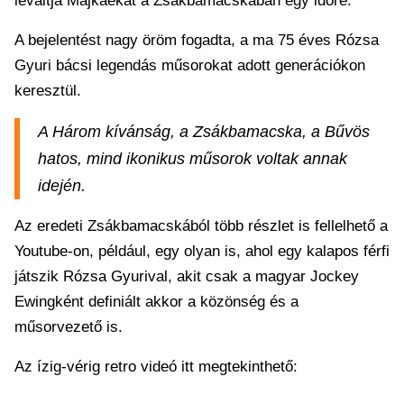
leváltja Majkáékat a Zsákbamacskában egy időre.
A bejelentést nagy öröm fogadta, a ma 75 éves Rózsa
Gyuri bácsi legendás műsorokat adott generációkon
keresztül.
A Három kívánság, a Zsákbamacska, a Bűvös
hatos, mind ikonikus műsorok voltak annak
idején.
Az eredeti Zsákbamacskából több részlet is fellelhető a
Youtube-on, például, egy olyan is, ahol egy kalapos férfi
játszik Rózsa Gyurival, akit csak a magyar Jockey
Ewingként definiált akkor a közönség és a
műsorvezető is.
Az ízig-vérig retro videó itt megtekinthető: