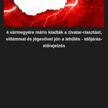
4 vármegyére máris kiadták a zivatar-riasztást,
villámmal és jégesővel jön a lehűlés - Időjárás-
előrejelzés