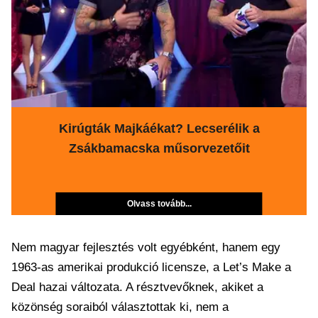
Kirúgták Majkáékat? Lecserélik a
Zsákbamacska műsorvezetőit
Olvass tovább...
Nem magyar fejlesztés volt egyébként, hanem egy
1963-as amerikai produkció licensze, a Let’s Make a
Deal hazai változata. A résztvevőknek, akiket a
közönség soraiból választottak ki, nem a