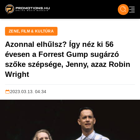
ZENE, FILM & KULT
SPORT
GASZTRO & UTAZÁS
SZÍNES
ÉLET
TECH & TU
ZENE, FILM & KULTÚRA
Azonnal elhűlsz? Így néz ki 56
évesen a Forrest Gump sugárzó
szőke szépsége, Jenny, azaz Robin
Wright
2023.03.13. 04:34