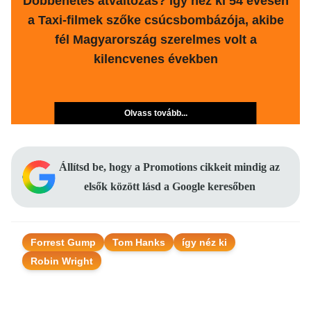
Döbbenetes átváltozás? Így néz ki 54 évesen
a Taxi-filmek szőke csúcsbombázója, akibe
fél Magyarország szerelmes volt a
kilencvenes években
Olvass tovább...
Állítsd be, hogy a Promotions cikkeit mindig az
elsők között lásd a Google keresőben
Forrest Gump
Tom Hanks
így néz ki
Robin Wright