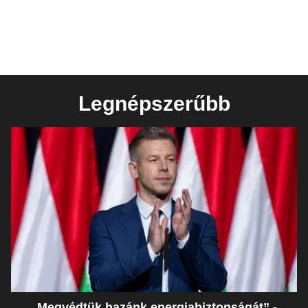
Legnépszerűbb
„Megvédtük hazánk energiabiztonságát” -