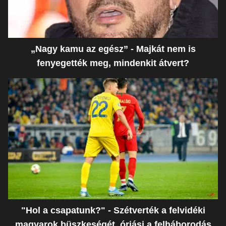
„Nagy kamu az egész” - Majkát nem is
fenyegették meg, mindenkit átvert?
"Hol a csapatunk?" - Szétverték a felvidéki
magyarok büszkeségét, óriási a felháborodás