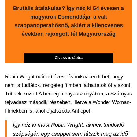
Brutális átalakulás? Így néz ki 54 évesen a
magyarok Esmeraldája, a vak
szappanoperahősnő, akiért a kilencvenes
években rajongott fél Magyarország
Olvass tovább...
Robin Wright már 56 éves, és miközben lehet, hogy
nem is tudtátok, rengeteg filmben láthattátok őt viszont.
Többek között A herceg menyasszonyában, a Szárnyas
fejvadász második részében, illetve a Wonder Woman-
filmekben is, ahol ő játszotta Antiopet.
Így néz ki most Robin Wright, akinek tündöklő
szépségén egy cseppet sem látszik meg az idő