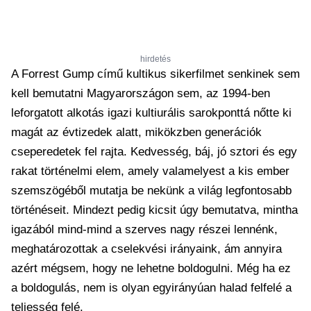
hirdetés
A Forrest Gump című kultikus sikerfilmet senkinek sem
kell bemutatni Magyarországon sem, az 1994-ben
leforgatott alkotás igazi kultiurális sarokponttá nőtte ki
magát az évtizedek alatt, mikökzben generációk
cseperedetek fel rajta. Kedvesség, báj, jó sztori és egy
rakat történelmi elem, amely valamelyest a kis ember
szemszögéből mutatja be nekünk a világ legfontosabb
történéseit. Mindezt pedig kicsit úgy bemutatva, mintha
igazából mind-mind a szerves nagy részei lennénk,
meghatározottak a cselekvési irányaink, ám annyira
azért mégsem, hogy ne lehetne boldogulni. Még ha ez
a boldogulás, nem is olyan egyirányúan halad felfelé a
teljesség felé.