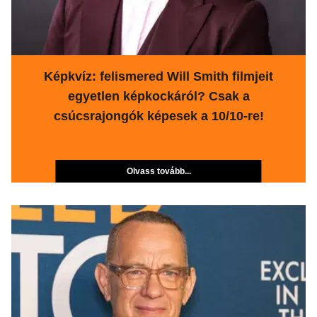
Képkvíz: felismered Will Smith filmjeit
egyetlen képkockáról? Csak a
csúcsrajongók képesek a 10/10-re!
Olvass tovább...