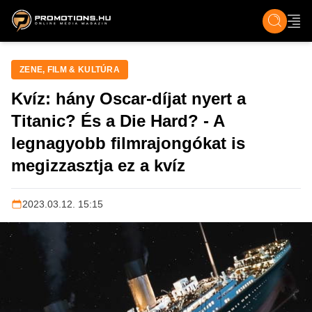
ZENE, FILM & KULT
SPORT
GASZTRO & UTAZÁS
SZÍNES
ÉLET
TECH & TU
ZENE, FILM & KULTÚRA
Kvíz: hány Oscar-díjat nyert a
Titanic? És a Die Hard? - A
legnagyobb filmrajongókat is
megizzasztja ez a kvíz
2023.03.12. 15:15