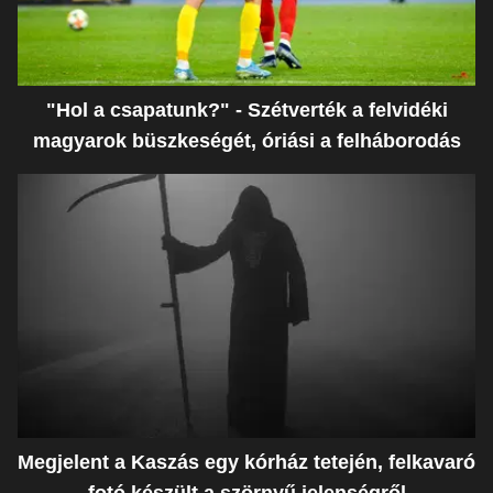
"Hol a csapatunk?" - Szétverték a felvidéki
magyarok büszkeségét, óriási a felháborodás
Megjelent a Kaszás egy kórház tetején, felkavaró
fotó készült a szörnyű jelenségről