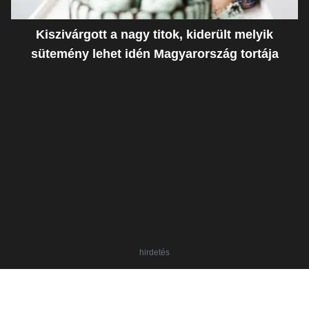
Kiszivárgott a nagy titok, kiderült melyik
sütemény lehet idén Magyarország tortája
hirdetés