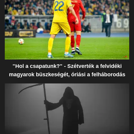
"Hol a csapatunk?" - Szétverték a felvidéki
magyarok büszkeségét, óriási a felháborodás