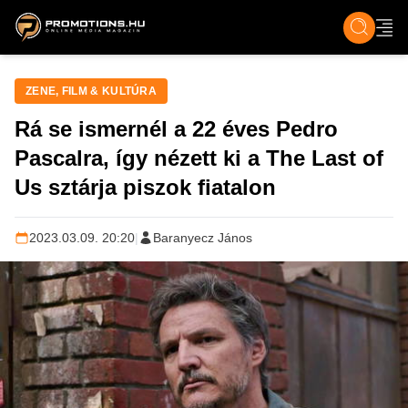
ZENE, FILM & KULT
SPORT
GASZTRO & UTAZÁS
SZÍNES
ÉLET
TECH & TU
ZENE, FILM & KULTÚRA
Rá se ismernél a 22 éves Pedro
Pascalra, így nézett ki a The Last of
Us sztárja piszok fiatalon
2023.03.09. 20:20
|
Baranyecz János