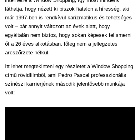
internetre a Window Shopping, így most mindenki
láthatja, hogy nézett ki piszok fiatalon a híresség, aki
már 1997-ben is rendkívül karizmatikus és tehetséges
volt – bár annyit változott az évek alatt, hogy
egyáltalán nem biztos, hogy sokan képesek felismerni
őt a 26 éves alkotásban, főleg nem a jellegzetes
arcszőrzete nélkül.
Itt lehet megtekinteni egy részletet a Window Shopping
című rövidfilmből, ami Pedro Pascal professzionális
színészi karrierjének második jelentősebb munkája
volt: