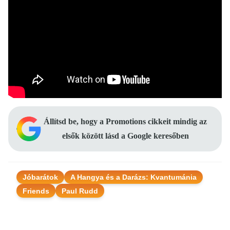
Állítsd be, hogy a Promotions cikkeit mindig az
elsők között lásd a Google keresőben
Jóbarátok
A Hangya és a Darázs: Kvantumánia
Friends
Paul Rudd