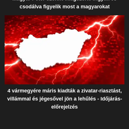
csodálva figyelik most a magyarokat
4 vármegyére máris kiadták a zivatar-riasztást,
villámmal és jégesővel jön a lehűlés - Időjárás-
előrejelzés