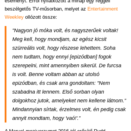
eseményt. Erről nyilatkozott a minap egy reggeli
beszélgetős TV-műsorban, melyet az
Entertainment
Weekley
ollózott össze:
"Nagyon jó móka volt, és nagyszerűek voltak!
Meg kell, hogy mondjam, az egész kicsit
szürreális volt, hogy részese lehettem. Soha
nem tudtam, hogy ennyi [epizódban] fogok
szerepelni, mint amennyiben sikerül. De furcsa
is volt. Benne voltam abban az utolsó
epizódban, és csak arra gondoltam: "Nem
szabadna itt lennem. Első sorban olyan
dolgokhoz jutok, amelyeket nem kellene látnom.”
Mindannyian sírtak, érzelmes volt, én pedig csak
annyit mondtam, hogy 'vaó!'.”