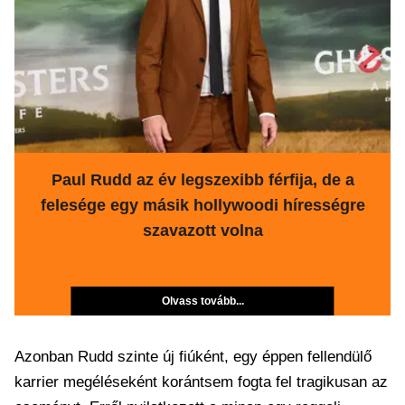
Paul Rudd az év legszexibb férfija, de a
felesége egy másik hollywoodi hírességre
szavazott volna
Olvass tovább...
Azonban Rudd szinte új fiúként, egy éppen fellendülő
karrier megéléseként korántsem fogta fel tragikusan az