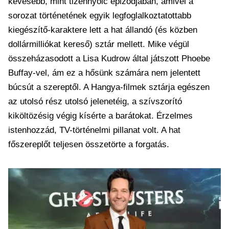
kevesebb, mint tizennyolc epizódjában, amivel a
sorozat történetének egyik legfoglalkoztatottabb
kiegészítő-karaktere lett a hat állandó (és közben
dollármilliókat kereső) sztár mellett. Mike végül
összeházasodott a Lisa Kudrow által játszott Phoebe
Buffay-vel, ám ez a hősünk számára nem jelentett
búcsút a szereptől. A Hangya-filmek sztárja egészen
az utolsó rész utolsó jelenetéig, a szívszorító
kiköltözésig végig kísérte a barátokat. Érzelmes
istenhozzád, TV-történelmi pillanat volt. A hat
főszereplőt teljesen összetörte a forgatás.