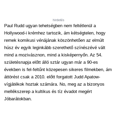
hirdetés
Paul Rudd ugyan tehetségben nem feltétlenül a
Hollywood-i krémhez tartozik, ám kétségtelen, hogy
remek komikusi vénájának köszönhetően az elmúlt
húsz év egyik leginkább szerethető színészévé vált
mind a mozivásznon, mind a kisképernyőn. Az 54.
születésnapja előtt álló sztár ugyan már a 90-es
években is fel-feltűnt közepesen sikeres filmekben, ám
áttörést csak a 2010. előtt forgatott Judd Apatow-
vígjátékok hoztak számára. No, meg az a bizonyos
mellékszerep a kultikus és tíz évadot megért
Jóbarátokban.