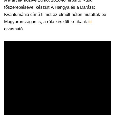
A Marvel-moziverzumot 2016-tól erősítő Rudd
főszereplésével készült A Hangya és a Darázs:
Kvantumánia című filmet az elmúlt héten mutatták be
Magyarországon is, a róla készült kritikánk
itt
olvasható.