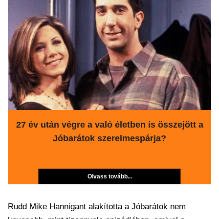
27 év után végre a való életben is összejött a
Jóbarátok szerelmespárja?
Olvass tovább...
Rudd Mike Hannigant alakította a Jóbarátok nem