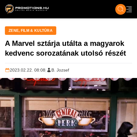
ZENE, FILM & KULT
SPORT
GASZTRO & UTAZÁS
SZÍNES
ÉLET
TECH & TU
ZENE, FILM & KULTÚRA
A Marvel sztárja utálta a magyarok
kedvenc sorozatának utolsó részét
2023.02.22. 08:08
|
B. Jozsef