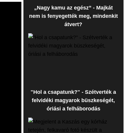
„Nagy kamu az egész” - Majkát
nem is fenyegették meg, mindenkit
átvert?
"Hol a csapatunk?" - Szétverték a
felvidéki magyarok büszkeségét,
óriási a felháborodás