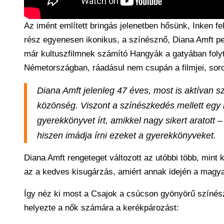
Az imént említett bringás jelenetben hősünk, Inken fel
rész egyenesen ikonikus, a színésznő, Diana Amft ped
már kultuszfilmnek számító Hangyák a gatyában folyt
Németországban, ráadásul nem csupán a filmjei, soroz
Diana Amft jelenleg 47 éves, most is aktívan s
közönség. Viszont a színészkedés mellett egy
gyerekkönyvet írt, amikkel nagy sikert aratott 
hiszen imádja írni ezeket a gyerekkönyveket.
Diana Amft rengeteget változott az utóbbi több, mint
az a kedves kisugárzás, amiért annak idején a magya
Így néz ki most a Csajok a csúcson gyönyörű színész
helyezte a nők számára a kerékpározást: