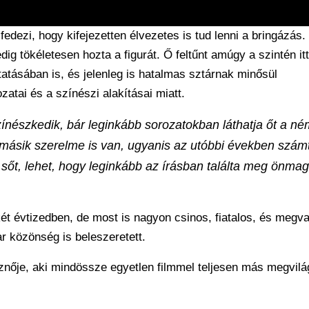
fedezi, hogy kifejezetten élvezetes is tud lenni a bringázás.
ig tökéletesen hozta a figurát. Ő feltűnt amúgy a szintén it
atásában is, és jelenleg is hatalmas sztárnak minősül
atai és a színészi alakításai miatt.
zínészkedik, bár leginkább sorozatokban láthatja őt a né
 másik szerelme is van, ugyanis az utóbbi években szám
– sőt, lehet, hogy leginkább az írásban találta meg önmag
 két évtizedben, de most is nagyon csinos, fiatalos, és megv
r közönség is beleszeretett.
nője, aki mindössze egyetlen filmmel teljesen más megvilá