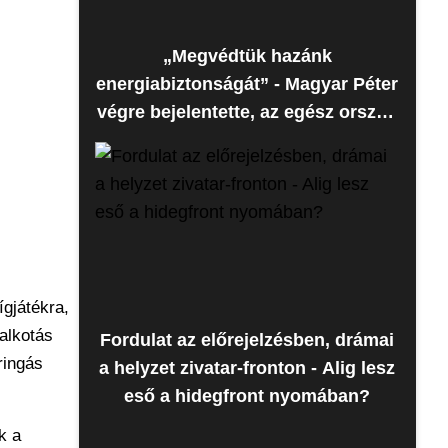
„Megvédtük hazánk
energiabiztonságát” - Magyar Péter
végre bejelentette, az egész ország
erre várt
gjátékra,
alkotás
Fordulat az előrejelzésben, drámai
ringás
a helyzet zivatar-fronton - Alig lesz
eső a hidegfront nyomában?
k a