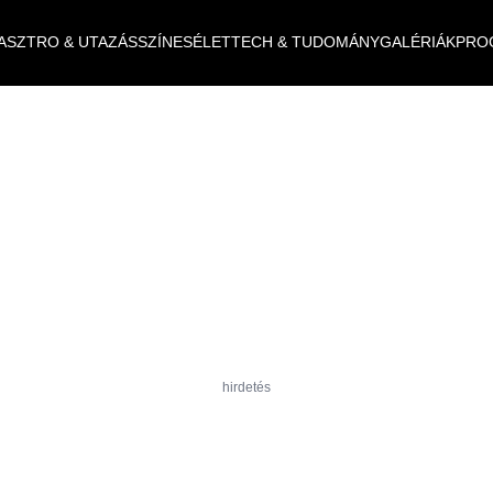
ASZTRO & UTAZÁS
SZÍNES
ÉLET
TECH & TUDOMÁNY
GALÉRIÁK
PRO
hirdetés