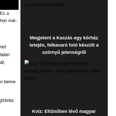
 Ez a
thon már-
Megjelent a Kaszás egy kórház
tetején, felkavaró fotó készült a
met
szörnyű jelenségről
talan
át,
an benne
gításba
Kvíz: Eltűnőben lévő magyar