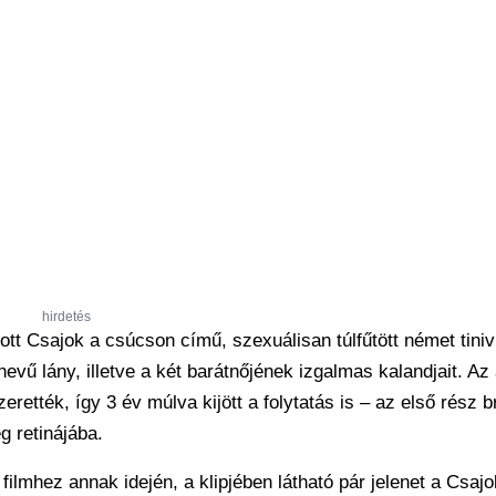
hirdetés
 Csajok a csúcson című, szexuálisan túlfűtött német tiniví
ű lány, illetve a két barátnőjének izgalmas kalandjait. Az 
rették, így 3 év múlva kijött a folytatás is – az első rész b
g retinájába.
filmhez annak idején, a klipjében látható pár jelenet a Csajo