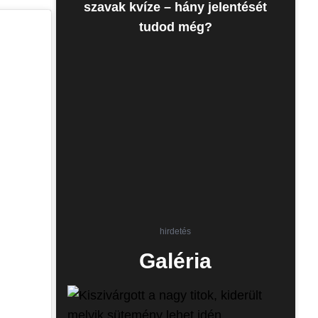
szavak kvíze – hány jelentését
tudod még?
hirdetés
Galéria