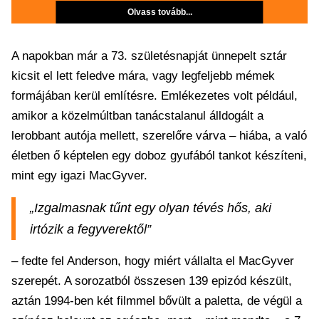
Olvass tovább...
A napokban már a 73. születésnapját ünnepelt sztár
kicsit el lett feledve mára, vagy legfeljebb mémek
formájában kerül említésre. Emlékezetes volt például,
amikor a közelmúltban tanácstalanul álldogált a
lerobbant autója mellett, szerelőre várva – hiába, a való
életben ő képtelen egy doboz gyufából tankot készíteni,
mint egy igazi MacGyver.
„Izgalmasnak tűnt egy olyan tévés hős, aki
irtózik a fegyverektől”
– fedte fel Anderson, hogy miért vállalta el MacGyver
szerepét. A sorozatból összesen 139 epizód készült,
aztán 1994-ben két filmmel bővült a paletta, de végül a