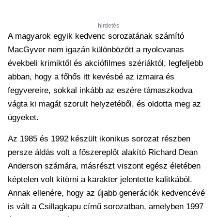
hirdetés
A magyarok egyik kedvenc sorozatának számító
MacGyver nem igazán különbözött a nyolcvanas
évekbeli krimiktől és akciófilmes szériáktól, legfeljebb
abban, hogy a főhős itt kevésbé az izmaira és
fegyvereire, sokkal inkább az eszére támaszkodva
vágta ki magát szorult helyzetéből, és oldotta meg az
ügyeket.
Az 1985 és 1992 készült ikonikus sorozat részben
persze áldás volt a főszereplőt alakító Richard Dean
Anderson számára, másrészt viszont egész életében
képtelen volt kitörni a karakter jelentette kalitkából.
Annak ellenére, hogy az újabb generációk kedvencévé
is vált a Csillagkapu című sorozatban, amelyben 1997