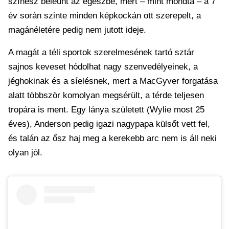
színész beleunt az egészbe, mert – mint mondta – a 7
év során szinte minden képkockán ott szerepelt, a
magánéletére pedig nem jutott ideje.
A magát a téli sportok szerelmesének tartó sztár
sajnos keveset hódolhat nagy szenvedélyeinek, a
jéghokinak és a síelésnek, mert a MacGyver forgatása
alatt többször komolyan megsérült, a térde teljesen
tropára is ment. Egy lánya született (Wylie most 25
éves), Anderson pedig igazi nagypapa külsőt vett fel,
és talán az ősz haj meg a kerekebb arc nem is áll neki
olyan jól.