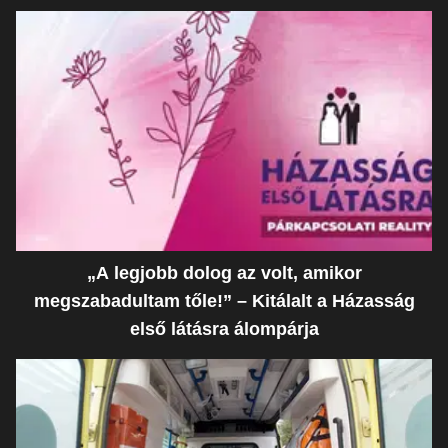
„A legjobb dolog az volt, amikor
megszabadultam tőle!” – Kitálalt a Házasság
első látásra álompárja