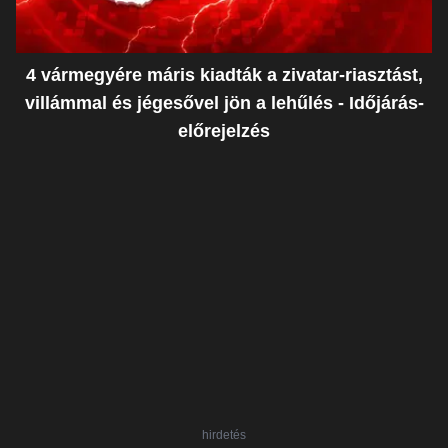
4 vármegyére máris kiadták a zivatar-riasztást,
villámmal és jégesővel jön a lehűlés - Időjárás-
előrejelzés
hirdetés