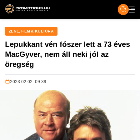
ZENE, FILM & KULT
SPORT
GASZTRO & UTAZÁS
SZÍNES
ÉLET
TECH & TU
ZENE, FILM & KULTÚRA
Lepukkant vén fószer lett a 73 éves
MacGyver, nem áll neki jól az
öregség
2023.02.02. 09:39