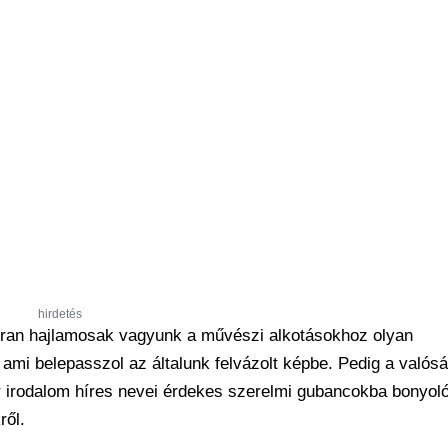
hirdetés
kran hajlamosak vagyunk a művészi alkotásokhoz olyan
 ami belepasszol az általunk felvázolt képbe. Pedig a valós
 irodalom híres nevei érdekes szerelmi gubancokba bonyoló
ről.