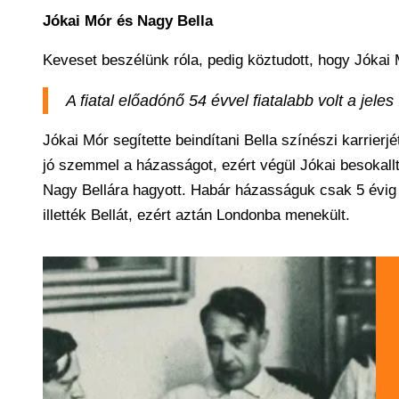
Jókai Mór és Nagy Bella
Keveset beszélünk róla, pedig köztudott, hogy Jókai
A fiatal előadónő 54 évvel fiatalabb volt a jeles 
Jókai Mór segítette beindítani Bella színészi karrierj
jó szemmel a házasságot, ezért végül Jókai besokall
Nagy Bellára hagyott. Habár házasságuk csak 5 évig t
illették Bellát, ezért aztán Londonba menekült.