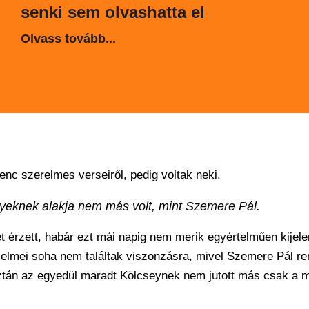
senki sem olvashatta el
Olvass tovább...
nc szerelmes verseiről, pedig voltak neki.
nyeknek alakja nem más volt, mint Szemere Pál.
t érzett, habár ezt mái napig nem merik egyértelműen kijele
zelmei soha nem találtak viszonzásra, mivel Szemere Pál r
 aztán az egyedül maradt Kölcseynek nem jutott más csak a