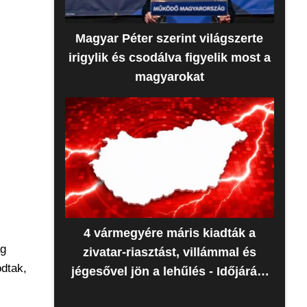
Magyar Péter szerint világszerte
irigylik és csodálva figyelik most a
magyarokat
4 vármegyére máris kiadták a
ág
zivatar-riasztást, villámmal és
dtak,
jégesővel jön a lehűlés - Időjárás-
előrejelzés