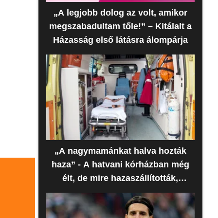
„A legjobb dolog az volt, amikor
megszabadultam tőle!” – Kitálalt a
Házasság első látásra álompárja
„A nagymamánkat halva hozták
haza” - A hatvani kórházban még
élt, de mire hazaszállították,
meghalt az idős nő