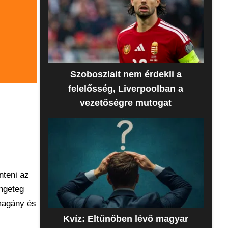
Szoboszlait nem érdekli a
felelősség, Liverpoolban a
vezetőségre mutogat
nteni az
engeteg
 magány és
Kvíz: Eltűnőben lévő magyar