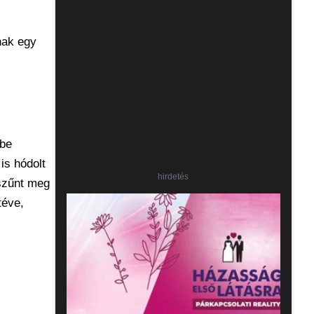
nak egy
gbe
is hódolt
hirdetés
 szűnt meg
téve,