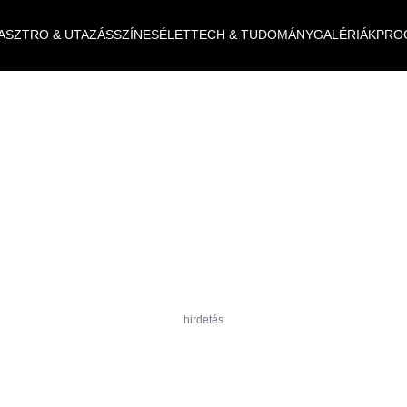
ASZTRO & UTAZÁS
SZÍNES
ÉLET
TECH & TUDOMÁNY
GALÉRIÁK
PRO
hirdetés