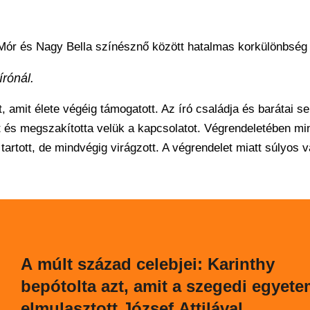
 Mór és Nagy Bella színésznő között hatalmas korkülönbség 
írónál.
ét, amit élete végéig támogatott. Az író családja és barátai 
t és megszakította velük a kapcsolatot. Végrendeletében mi
artott, de mindvégig virágzott. A végrendelet miatt súlyos 
A múlt század celebjei: Karinthy
bepótolta azt, amit a szegedi egyet
elmulasztott József Attilával