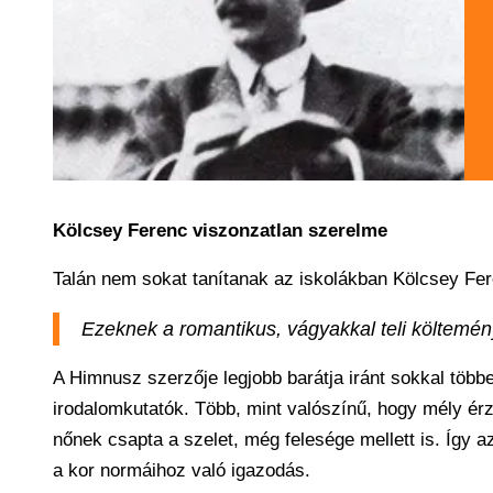
Kölcsey Ferenc viszonzatlan szerelme
Talán nem sokat tanítanak az iskolákban Kölcsey Fere
Ezeknek a romantikus, vágyakkal teli költemé
A Himnusz szerzője legjobb barátja iránt sokkal többe
irodalomkutatók. Több, mint valószínű, hogy mély ér
nőnek csapta a szelet, még felesége mellett is. Így
a kor normáihoz való igazodás.