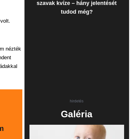
szavak kvíze – hány jelentését
tudod még?
volt.
sem nézték
ndent
vádakkal
hirdetés
Galéria
em