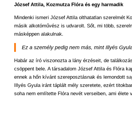
József Attila, Kozmutza Flóra és egy harmadik
Mindenki ismeri József Attila olthatatlan szerelmét K
másik alkotóművész is udvarolt. Sőt, mi több, szerelm
másképpen alakulnak.
Ez a személy pedig nem más, mint Illyés Gyula,
Habár az író viszonozta a lány érzéseit, de találkoz
csöppent bele. A társadalom József Attila és Flóra kap
ennek a hőn kívánt szereposztásnak és lemondott sajá
Illyés Gyula iránt táplált mély szeretete, ezért titok
soha nem említette Flóra nevét verseiben, ami élete 