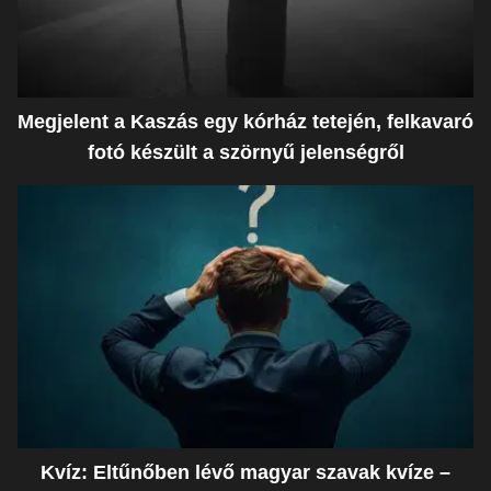
Megjelent a Kaszás egy kórház tetején, felkavaró
fotó készült a szörnyű jelenségről
Kvíz: Eltűnőben lévő magyar szavak kvíze –