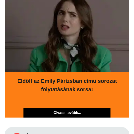
Eldőlt az Emily Párizsban című sorozat
folytatásának sorsa!
Olvass tovább...