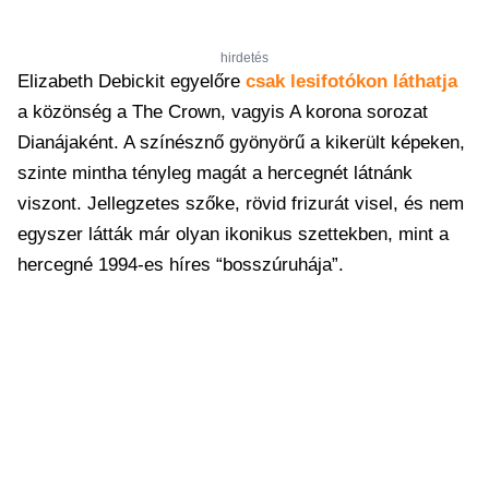
hirdetés
Elizabeth Debickit egyelőre
csak lesifotókon láthatja
a közönség a The Crown, vagyis A korona sorozat
Dianájaként. A színésznő gyönyörű a kikerült képeken,
szinte mintha tényleg magát a hercegnét látnánk
viszont. Jellegzetes szőke, rövid frizurát visel, és nem
egyszer látták már olyan ikonikus szettekben, mint a
hercegné 1994-es híres “bosszúruhája”.