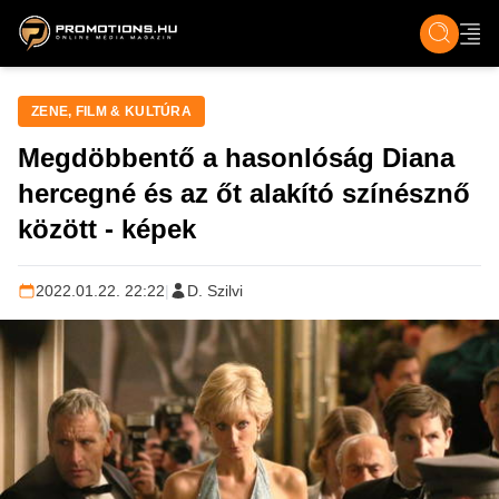
ZENE, FILM & KULT
SPORT
GASZTRO & UTAZÁS
SZÍNES
ÉLET
TECH & TU
ZENE, FILM & KULTÚRA
Megdöbbentő a hasonlóság Diana
hercegné és az őt alakító színésznő
között - képek
2022.01.22. 22:22
|
D. Szilvi