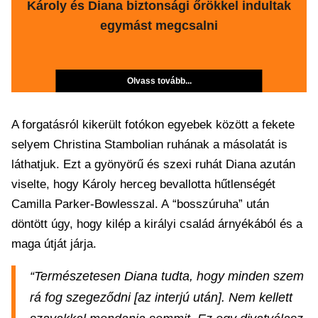
Károly és Diana biztonsági őrökkel indultak
egymást megcsalni
Olvass tovább...
A forgatásról kikerült fotókon egyebek között a fekete
selyem Christina Stambolian ruhának a másolatát is
láthatjuk. Ezt a gyönyörű és szexi ruhát Diana azután
viselte, hogy Károly herceg bevallotta hűtlenségét
Camilla Parker-Bowlesszal. A “bosszúruha” után
döntött úgy, hogy kilép a királyi család árnyékából és a
maga útját járja.
“Természetesen Diana tudta, hogy minden szem
rá fog szegeződni [az interjú után]. Nem kellett