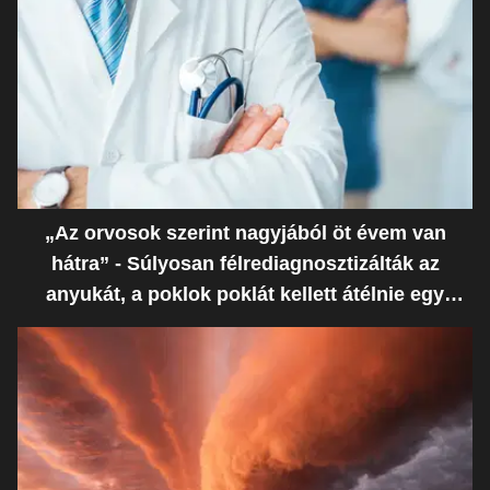
„Az orvosok szerint nagyjából öt évem van
hátra” - Súlyosan félrediagnosztizálták az
anyukát, a poklok poklát kellett átélnie egy
ostoba hiba miatt