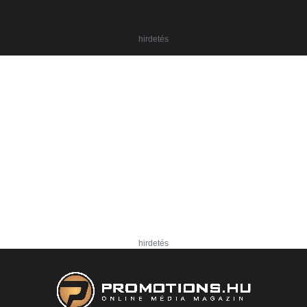
hirdetés
hirdetés