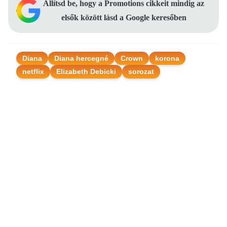
Állítsd be, hogy a Promotions cikkeit mindig az
elsők között lásd a Google keresőben
Diana
Diana hercegné
Crown
korona
netflix
Elizabeth Debicki
sorozat