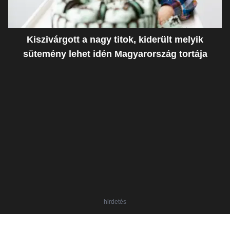
Kiszivárgott a nagy titok, kiderült melyik
sütemény lehet idén Magyarország tortája
hirdetés