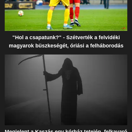
"Hol a csapatunk?" - Szétverték a felvidéki
magyarok büszkeségét, óriási a felháborodás
Megjelent a Kaszás egy kórház tetején, felkavaró