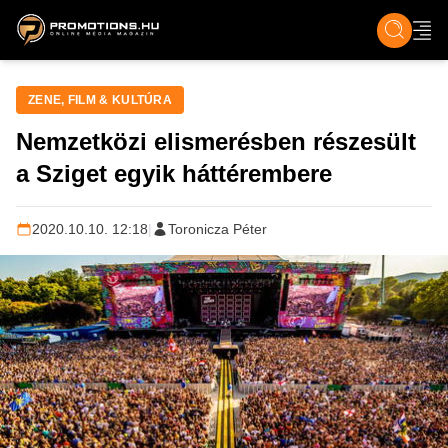
ZENE, FILM & KULT
SPORT
GASZTRO & UTAZÁS
SZÍNES
ÉLET
TECH & TU
ZENE, FILM & KULTÚRA
Nemzetközi elismerésben részesült
a Sziget egyik háttérembere
2020.10.10. 12:18
|
Toronicza Péter