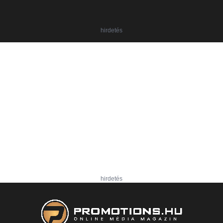
hirdetés
hirdetés