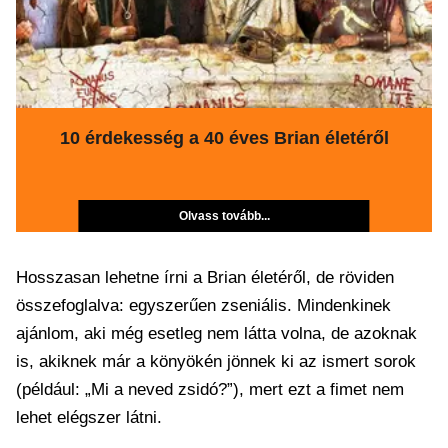
10 érdekesség a 40 éves Brian életéről
Olvass tovább...
Hosszasan lehetne írni a Brian életéről, de röviden
összefoglalva: egyszerűen zseniális. Mindenkinek
ajánlom, aki még esetleg nem látta volna, de azoknak
is, akiknek már a könyökén jönnek ki az ismert sorok
(például: „Mi a neved zsidó?”), mert ezt a fimet nem
lehet elégszer látni.