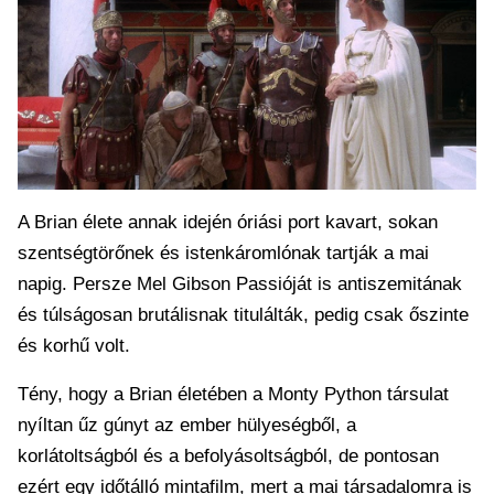
A Brian élete annak idején óriási port kavart, sokan
szentségtörőnek és istenkáromlónak tartják a mai
napig. Persze Mel Gibson Passióját is antiszemitának
és túlságosan brutálisnak titulálták, pedig csak őszinte
és korhű volt.
Tény, hogy a Brian életében a Monty Python társulat
nyíltan űz gúnyt az ember hülyeségből, a
korlátoltságból és a befolyásoltságból, de pontosan
ezért egy időtálló mintafilm, mert a mai társadalomra is