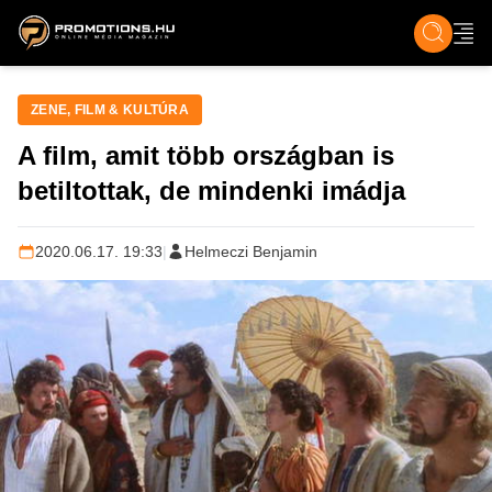
ZENE, FILM & KULT
SPORT
GASZTRO & UTAZÁS
SZÍNES
ÉLET
TECH & TU
ZENE, FILM & KULTÚRA
A film, amit több országban is
betiltottak, de mindenki imádja
2020.06.17. 19:33
|
Helmeczi Benjamin