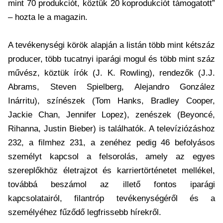
mint 70 produkciót, köztük 20 koprodukciót támogatott”
– hozta le a magazin.
A tevékenységi körök alapján a listán több mint kétszáz
producer, több tucatnyi iparági mogul és több mint száz
művész, köztük írók (J. K. Rowling), rendezők (J.J.
Abrams, Steven Spielberg, Alejandro González
Inárritu), színészek (Tom Hanks, Bradley Cooper,
Jackie Chan, Jennifer Lopez), zenészek (Beyoncé,
Rihanna, Justin Bieber) is találhatók. A televíziózáshoz
232, a filmhez 231, a zenéhez pedig 46 befolyásos
személyt kapcsol a felsorolás, amely az egyes
szereplőkhöz életrajzot és karriertörténetet mellékel,
továbbá beszámol az illető fontos iparági
kapcsolatairól, filantróp tevékenységéről és a
személyéhez fűződő legfrissebb hírekről.