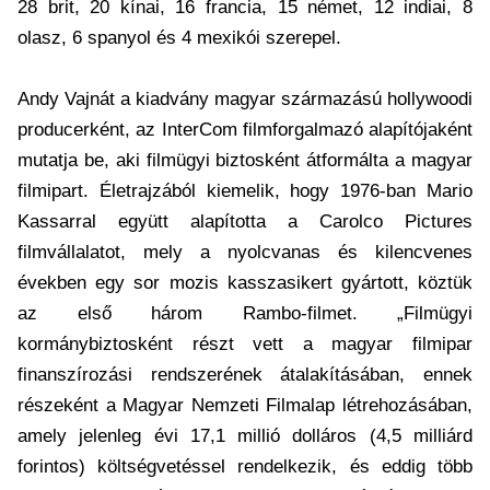
28 brit, 20 kínai, 16 francia, 15 német, 12 indiai, 8
olasz, 6 spanyol és 4 mexikói szerepel.
Andy Vajnát a kiadvány magyar származású hollywoodi
producerként, az InterCom filmforgalmazó alapítójaként
mutatja be, aki filmügyi biztosként átformálta a magyar
filmipart. Életrajzából kiemelik, hogy 1976-ban Mario
Kassarral együtt alapította a Carolco Pictures
filmvállalatot, mely a nyolcvanas és kilencvenes
években egy sor mozis kasszasikert gyártott, köztük
az első három Rambo-filmet. „Filmügyi
kormánybiztosként részt vett a magyar filmipar
finanszírozási rendszerének átalakításában, ennek
részeként a Magyar Nemzeti Filmalap létrehozásában,
amely jelenleg évi 17,1 millió dolláros (4,5 milliárd
forintos) költségvetéssel rendelkezik, és eddig több