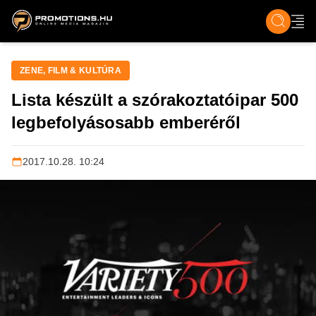
ZENE, FILM & KULT
SPORT
GASZTRO & UTAZÁS
SZÍNES
ÉLET
TECH & TU
ZENE, FILM & KULTÚRA
Lista készült a szórakoztatóipar 500
legbefolyásosabb emberéről
2017.10.28. 10:24