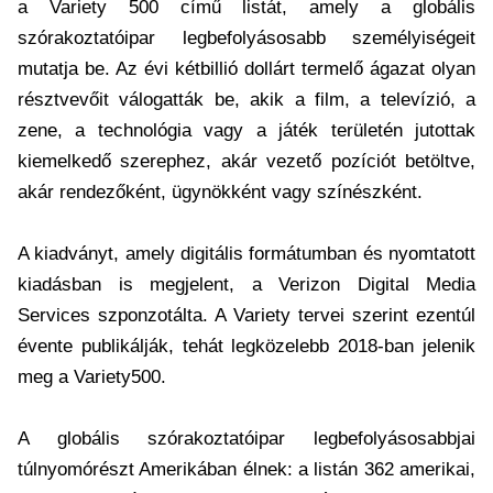
a Variety 500 című listát, amely a globális
szórakoztatóipar legbefolyásosabb személyiségeit
mutatja be. Az évi kétbillió dollárt termelő ágazat olyan
résztvevőit válogatták be, akik a film, a televízió, a
zene, a technológia vagy a játék területén jutottak
kiemelkedő szerephez, akár vezető pozíciót betöltve,
akár rendezőként, ügynökként vagy színészként.
A kiadványt, amely digitális formátumban és nyomtatott
kiadásban is megjelent, a Verizon Digital Media
Services szponzotálta. A Variety tervei szerint ezentúl
évente publikálják, tehát legközelebb 2018-ban jelenik
meg a Variety500.
A globális szórakoztatóipar legbefolyásosabbjai
túlnyomórészt Amerikában élnek: a listán 362 amerikai,