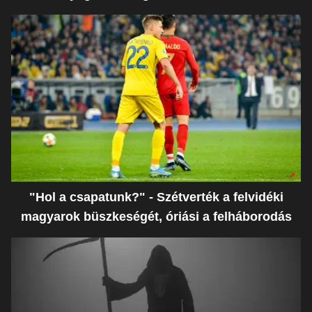
"Hol a csapatunk?" - Szétverték a felvidéki
magyarok büszkeségét, óriási a felháborodás