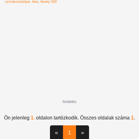
szórakoztatóipar
lista
Variety 500
hirdetés
Ön jelenleg
1.
oldalon tartózkodik. Összes oldalak száma
1
.
«
1
»