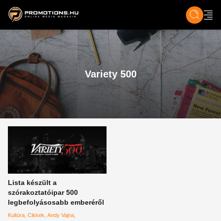
ZENE, FILM & KULT
SPORT
GASZTRO & UTAZÁS
SZÍNES
ÉLET
TECH & TU
Variety 500
Lista készült a
szórakoztatóipar 500
legbefolyásosabb emberéről
Kultúra
Cikkek
Andy Vajna