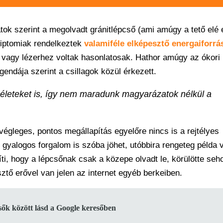
tok szerint a megolvadt gránitlépcső (ami amúgy a tető elé
gyiptomiak rendelkeztek
valamiféle elképesztő energaiforrá
 vagy lézerhez voltak hasonlatosak. Hathor amúgy az ókori
egendája szerint a csillagok közül érkezett.
leteket is, így nem maradunk magyarázatok nélkül a
gleges, pontos megállapítás egyelőre nincs is a rejtélyes
ő gyalogos forgalom is szóba jöhet, utóbbira rengeteg példa 
gíti, hogy a lépcsőnak csak a közepe olvadt le, körülötte seh
ztő erővel van jelen az internet egyéb berkeiben.
lsők között lásd a Google keresőben