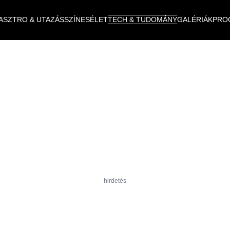
ASZTRO & UTAZÁS
SZÍNES
ÉLET
TECH & TUDOMÁNY
GALÉRIÁK
PRO
hirdetés