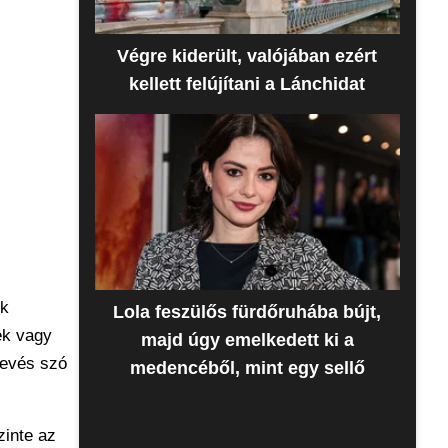
Végre kiderült, valójában ezért
kellett felújítani a Lánchidat
uk
Lola feszülős fürdőruhába bújt,
ek vagy
majd úgy emelkedett ki a
kevés szó
medencéből, mint egy sellő
zinte az