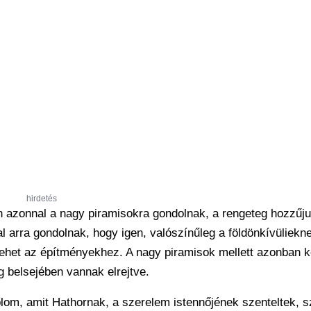
hirdetés
en azonnal a nagy piramisokra gondolnak, a rengeteg hozzűj
al arra gondolnak, hogy igen, valószínűleg a földönkívüliekn
ze lehet az építményekhez. A nagy piramisok mellett azonban 
ag belsejében vannak elrejtve.
lom, amit Hathornak, a szerelem istennőjének szenteltek, s