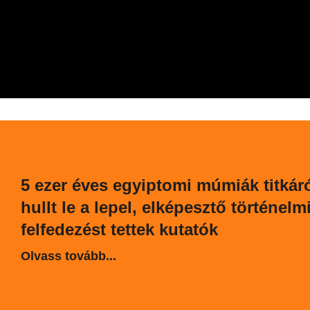
5 ezer éves egyiptomi múmiák titkár
hullt le a lepel, elképesztő történelm
felfedezést tettek kutatók
Olvass tovább...