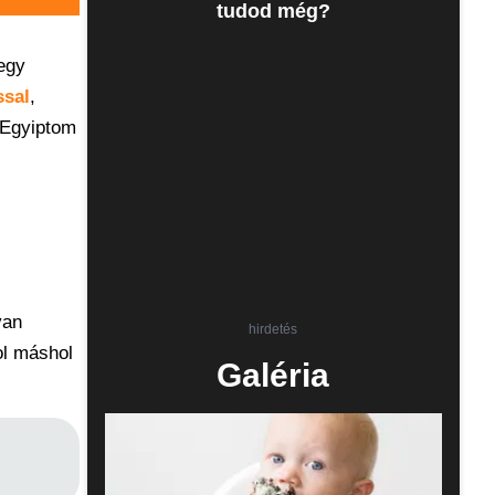
tudod még?
 egy
ssal
,
 Egyiptom
van
hirdetés
ol máshol
Galéria