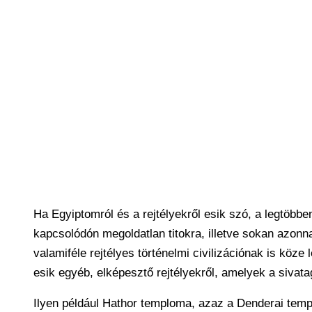
Ha Egyiptomról és a rejtélyekről esik szó, a legtöbb
kapcsolódón megoldatlan titokra, illetve sokan azonn
valamiféle rejtélyes történelmi civilizációnak is kö
esik egyéb, elképesztő rejtélyekről, amelyek a sivat
Ilyen például Hathor temploma, azaz a Denderai temp