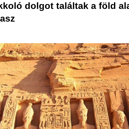
oló dolgot találtak a föld al
lasz