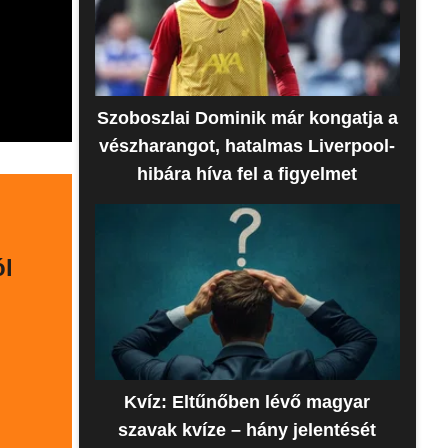
Szoboszlai Dominik már kongatja a
vészharangot, hatalmas Liverpool-
hibára híva fel a figyelmet
ól
i
Kvíz: Eltűnőben lévő magyar
szavak kvíze – hány jelentését