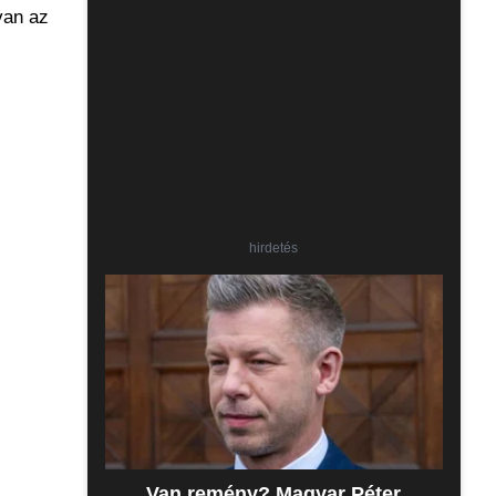
van az
hirdetés
Van remény? Magyar Péter