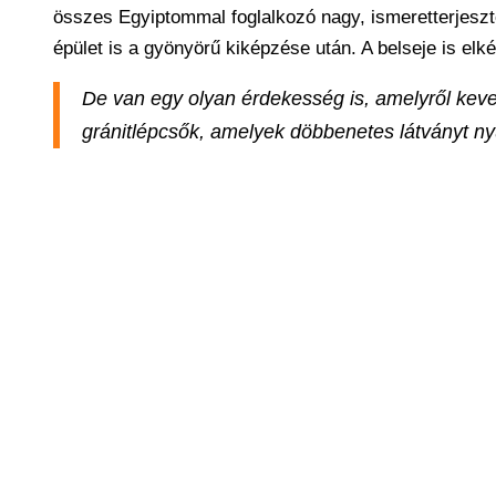
összes Egyiptommal foglalkozó nagy, ismeretterjesz
épület is a gyönyörű kiképzése után. A belseje is el
De van egy olyan érdekesség is, amelyről ke
gránitlépcsők, amelyek döbbenetes látványt nyú