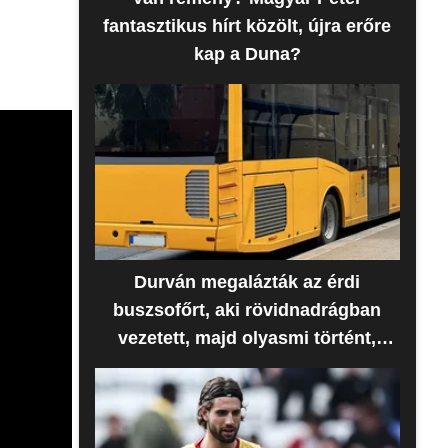
fantasztikus hírt közölt, újra erőre
kap a Duna?
Durván megalázták az érdi
buszsofőrt, aki rövidnadrágban
vezetett, majd olyasmi történt,
amire senki sem számított