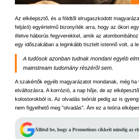
Az elkéepsztő, és a földtől elrugaszkodott magyaráza
feljáró) egyértelmű bizonyíték arra, hogy az ókori e
illetve háborús fegyverekkel, amik az atombombához
egy időszakában a leginkább tisztelt istennő volt, a l
A tudósok azonban tudnak mondani egyéb elmé
mainstream tudomány részéről sem.
A szakértők egyéb magyarázatot mondanak, még ha vé
elváltozásra. A korrózió, a nap hője, de az elképeszt
kolostorokból is. Az olvadás teóriát pedig az is gyen
nem figyelhető meg "olvadás". Ám ez a teória elképes
Állítsd be, hogy a Promotions cikkeit mindig az e