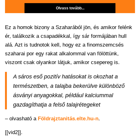
Olvass tovább...
Ez a homok bizony a Szaharából jön, és amikor felénk
ér, találkozik a csapadékkal, így sár formájában hull
alá. Azt is tudnotok kell, hogy ez a finomszemcsés
szaharai por egy rakat alkalommal van fölöttünk,
viszont csak olyankor látjuk, amikor csepereg is.
A sáros eső pozitív hatásokat is okozhat a
természetben, a talajba bekerülve különböző
ásványi anyagokkal, például kalciummal
gazdagíthatja a felső talajrétegeket
– olvasható a
Földrajztanitás.elte.hu-n
.
[[vid2]].