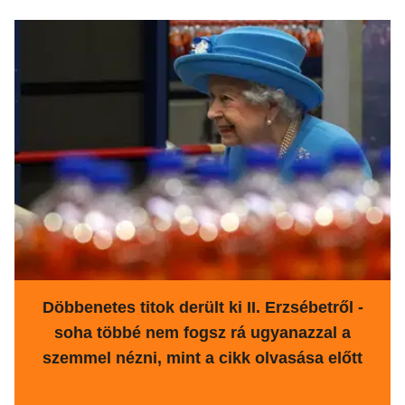
Döbbenetes titok derült ki II. Erzsébetről -
soha többé nem fogsz rá ugyanazzal a
szemmel nézni, mint a cikk olvasása előtt