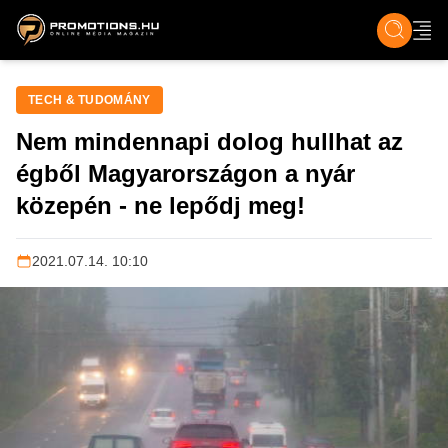
ZENE, FILM & KULT
SPORT
GASZTRO & UTAZÁS
SZÍNES
ÉLET
TECH & TU
TECH & TUDOMÁNY
Nem mindennapi dolog hullhat az
égből Magyarországon a nyár
közepén - ne lepődj meg!
2021.07.14. 10:10