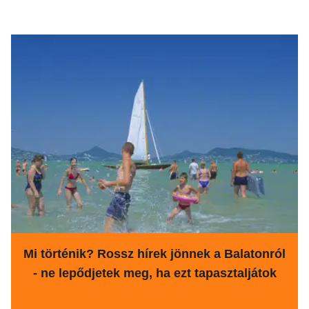
Mi történik? Rossz hírek jönnek a Balatonról
- ne lepődjetek meg, ha ezt tapasztaljátok