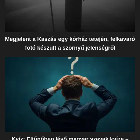
Megjelent a Kaszás egy kórház tetején, felkavaró
fotó készült a szörnyű jelenségről
Kvíz: Eltűnőben lévő magyar szavak kvíze –