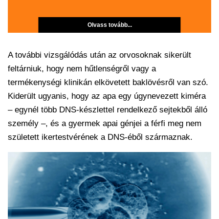
Olvass tovább...
A további vizsgálódás után az orvosoknak sikerült
feltárniuk, hogy nem hűtlenségről vagy a
termékenységi klinikán elkövetett baklövésről van szó.
Kiderült ugyanis, hogy az apa egy úgynevezett kiméra
– egynél több DNS-készlettel rendelkező sejtekből álló
személy –, és a gyermek apai génjei a férfi meg nem
született ikertestvérének a DNS-éből származnak.