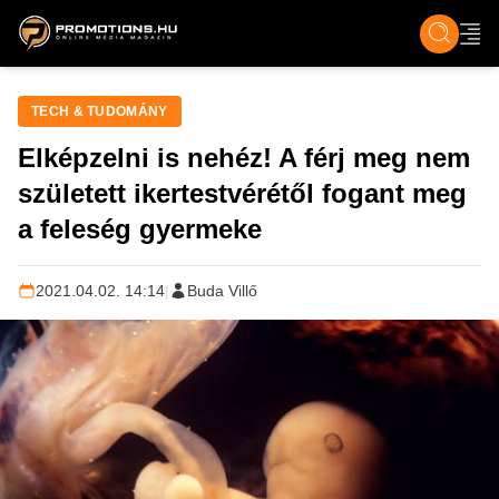
ZENE, FILM & KULT
SPORT
GASZTRO & UTAZÁS
SZÍNES
ÉLET
TECH & TU
TECH & TUDOMÁNY
Elképzelni is nehéz! A férj meg nem
született ikertestvérétől fogant meg
a feleség gyermeke
2021.04.02. 14:14
|
Buda Villő