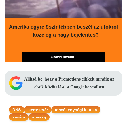
Amerika egyre őszintébben beszél az ufókról
– közeleg a nagy bejelentés?
Olvass tovább...
Állítsd be, hogy a Promotions cikkeit mindig az
elsők között lásd a Google keresőben
DNS
ikertestvér
termékenységi klinika
kiméra
apaság