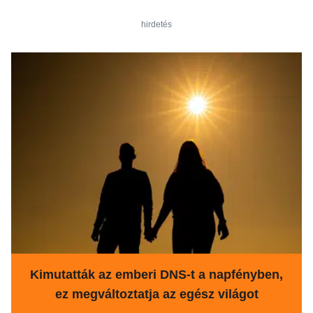
hirdetés
Kimutatták az emberi DNS-t a napfényben,
ez megváltoztatja az egész világot