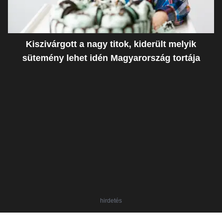
Kiszivárgott a nagy titok, kiderült melyik
sütemény lehet idén Magyarország tortája
hirdetés