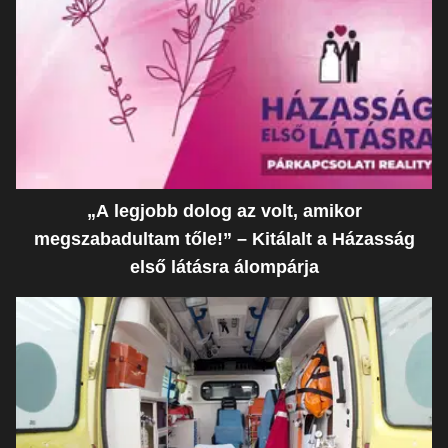
„A legjobb dolog az volt, amikor
megszabadultam tőle!” – Kitálalt a Házasság
első látásra álompárja