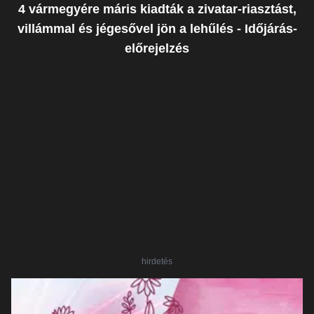
4 vármegyére máris kiadták a zivatar-riasztást,
villámmal és jégesővel jön a lehűlés - Időjárás-
előrejelzés
hirdetés