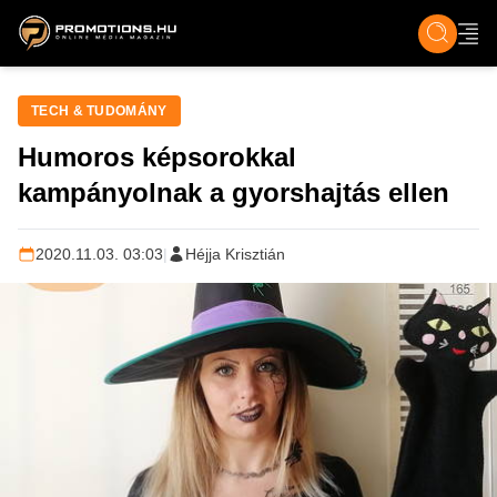
ZENE, FILM & KULT
SPORT
GASZTRO & UTAZÁS
SZÍNES
ÉLET
TECH & TU
TECH & TUDOMÁNY
Humoros képsorokkal
kampányolnak a gyorshajtás ellen
2020.11.03. 03:03
|
Héjja Krisztián