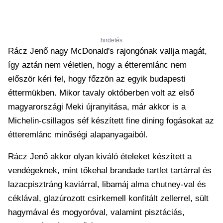
hirdetés
Rácz Jenő nagy McDonald's rajongónak vallja magát,
így aztán nem véletlen, hogy a étteremlánc nem
először kéri fel, hogy főzzön az egyik budapesti
éttermükben. Mikor tavaly októberben volt az első
magyarországi Meki újranyitása, már akkor is a
Michelin-csillagos séf készített fine dining fogásokat az
étteremlánc minőségi alapanyagaiból.
Rácz Jenő akkor olyan kiváló ételeket készített a
vendégeknek, mint tőkehal brandade tartlet tartárral és
lazacpisztráng kaviárral, libamáj alma chutney-val és
céklával, glazúrozott csirkemell konfitált zellerrel, sült
hagymával és mogyoróval, valamint pisztáciás,