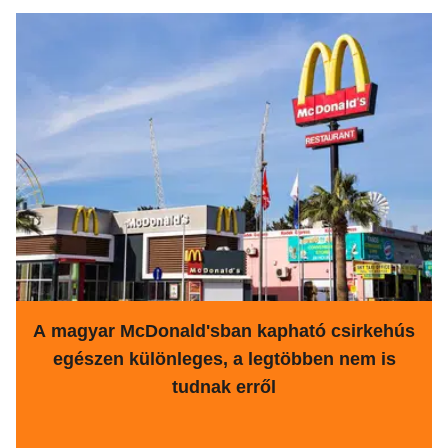
A magyar McDonald'sban kapható csirkehús
egészen különleges, a legtöbben nem is
tudnak erről