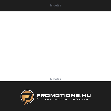
hirdetés
hirdetés