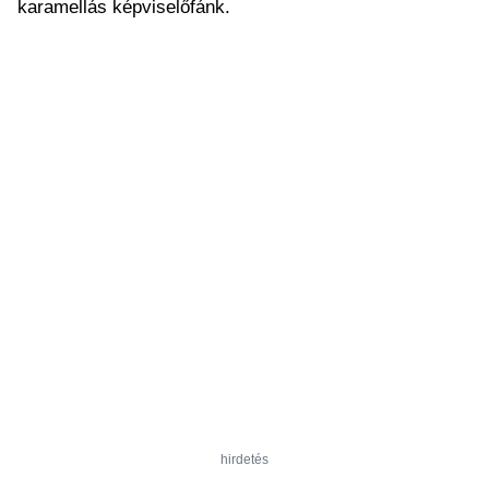
karamellás képviselőfánk.
hirdetés