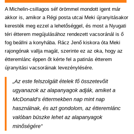
A Michelin-csillagos séf örömmel mondott igent már
akkor is, amikor a Régi posta utcai Meki újranyitásakor
keresték meg ezzel a lehetőséggel, és most a Nyugati
téri étterem megújulásához rendezett vacsoránál is ő
fog beállni a konyhába. Rácz Jenő kiskora óta Meki
rajongónak vallja magát, szerinte ez az oka, hogy az
étteremlánc éppen őt kérte fel a patinás étterem
újranyitási vacsoráinak levezénylésére.
„Az este felszolgált ételek fő összetevőit
ugyanazok az alapanyagok adják, amiket a
McDonald’s éttermekben nap mint nap
használnak, és azt gondolom, az étteremlánc
valóban büszke lehet az alapanyagok
minőségére”