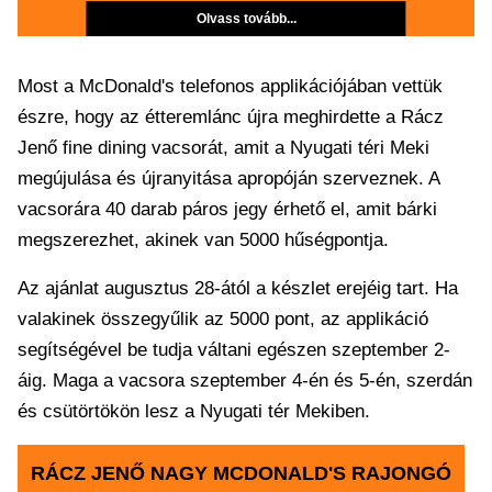
Olvass tovább...
Most a McDonald's telefonos applikációjában vettük
észre, hogy az étteremlánc újra meghirdette a Rácz
Jenő fine dining vacsorát, amit a Nyugati téri Meki
megújulása és újranyitása apropóján szerveznek. A
vacsorára 40 darab páros jegy érhető el, amit bárki
megszerezhet, akinek van 5000 hűségpontja.
Az ajánlat augusztus 28-ától a készlet erejéig tart. Ha
valakinek összegyűlik az 5000 pont, az applikáció
segítségével be tudja váltani egészen szeptember 2-
áig. Maga a vacsora szeptember 4-én és 5-én, szerdán
és csütörtökön lesz a Nyugati tér Mekiben.
RÁCZ JENŐ NAGY MCDONALD'S RAJONGÓ