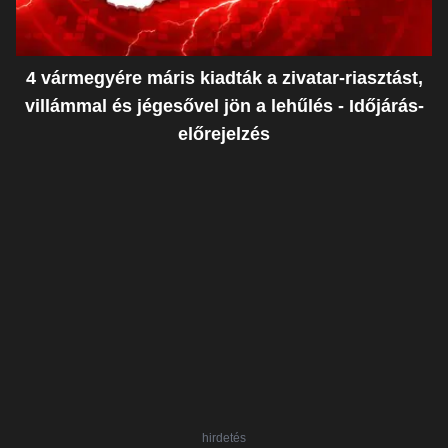
4 vármegyére máris kiadták a zivatar-riasztást,
villámmal és jégesővel jön a lehűlés - Időjárás-
előrejelzés
hirdetés