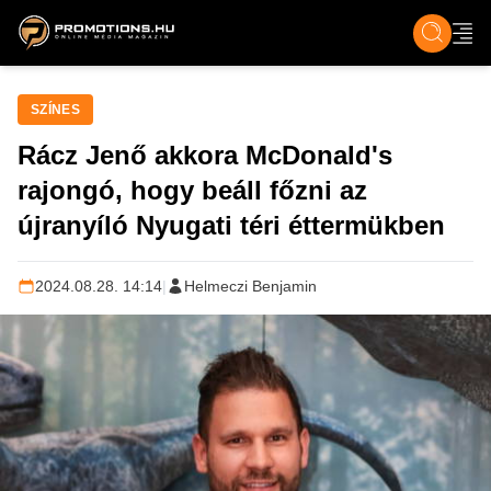
ZENE, FILM & KULT
SPORT
GASZTRO & UTAZÁS
SZÍNES
ÉLET
TECH & TU
SZÍNES
Rácz Jenő akkora McDonald's
rajongó, hogy beáll főzni az
újranyíló Nyugati téri éttermükben
2024.08.28. 14:14
|
Helmeczi Benjamin