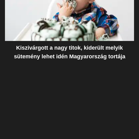
Kiszivárgott a nagy titok, kiderült melyik
sütemény lehet idén Magyarország tortája