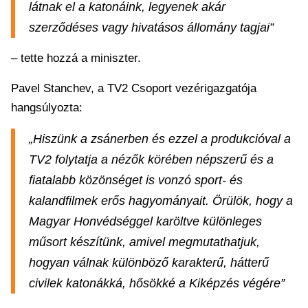
látnak el a katonáink, legyenek akár
szerződéses vagy hivatásos állomány tagjai”
– tette hozzá a miniszter.
Pavel Stanchev, a TV2 Csoport vezérigazgatója
hangsúlyozta:
„Hiszünk a zsánerben és ezzel a produkcióval a
TV2 folytatja a nézők körében népszerű és a
fiatalabb közönséget is vonzó sport- és
kalandfilmek erős hagyományait. Örülök, hogy a
Magyar Honvédséggel karöltve különleges
műsort készítünk, amivel megmutathatjuk,
hogyan válnak különböző karakterű, hátterű
civilek katonákká, hősökké a Kiképzés végére”