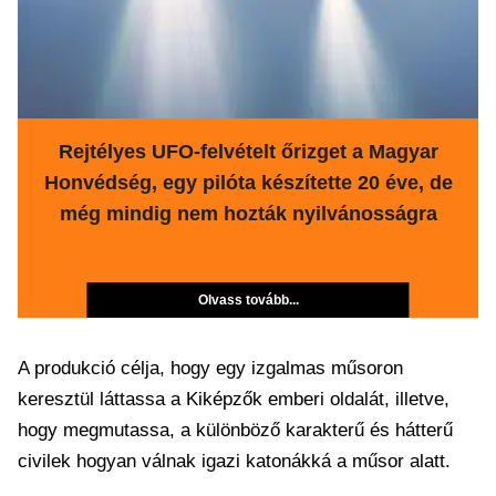
Rejtélyes UFO-felvételt őrizget a Magyar
Honvédség, egy pilóta készítette 20 éve, de
még mindig nem hozták nyilvánosságra
Olvass tovább...
A produkció célja, hogy egy izgalmas műsoron
keresztül láttassa a Kiképzők emberi oldalát, illetve,
hogy megmutassa, a különböző karakterű és hátterű
civilek hogyan válnak igazi katonákká a műsor alatt.