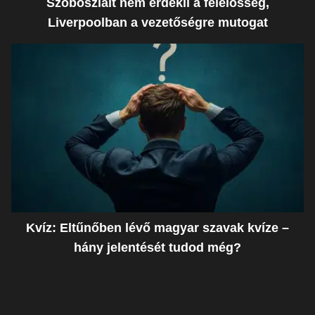
Szoboszlait nem érdekli a felelősség,
Liverpoolban a vezetőségre mutogat
Kvíz: Eltűnőben lévő magyar szavak kvíze –
hány jelentését tudod még?