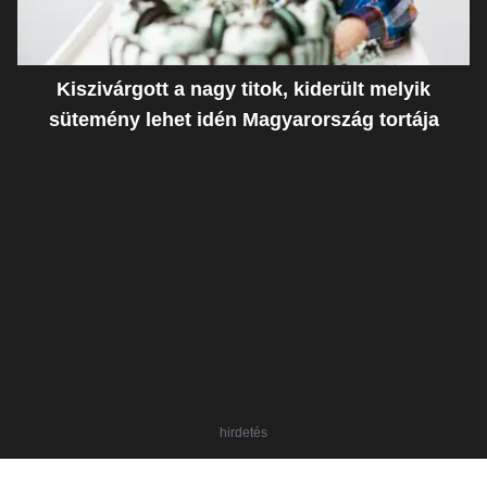
Kiszivárgott a nagy titok, kiderült melyik
sütemény lehet idén Magyarország tortája
hirdetés