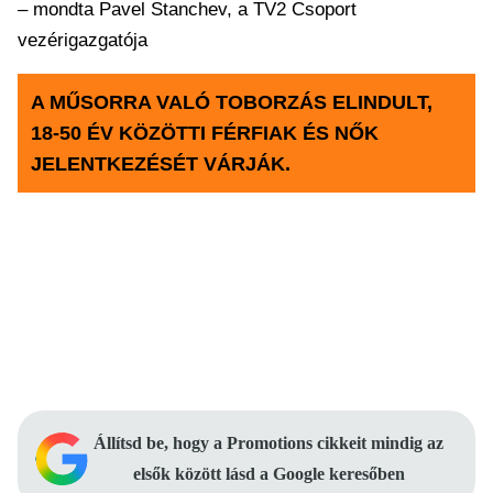
– mondta Pavel Stanchev, a TV2 Csoport
vezérigazgatója
A MŰSORRA VALÓ TOBORZÁS ELINDULT,
18-50 ÉV KÖZÖTTI FÉRFIAK ÉS NŐK
JELENTKEZÉSÉT VÁRJÁK.
Állítsd be, hogy a Promotions cikkeit mindig az
elsők között lásd a Google keresőben