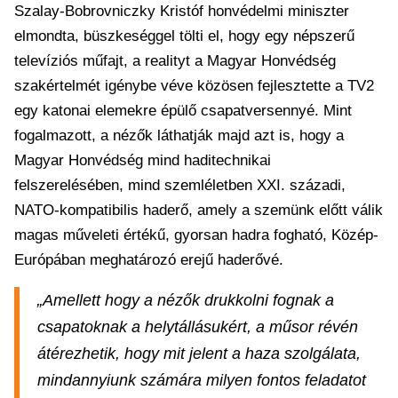
Szalay-Bobrovniczky Kristóf honvédelmi miniszter
elmondta, büszkeséggel tölti el, hogy egy népszerű
televíziós műfajt, a realityt a Magyar Honvédség
szakértelmét igénybe véve közösen fejlesztette a TV2
egy katonai elemekre épülő csapatversennyé. Mint
fogalmazott, a nézők láthatják majd azt is, hogy a
Magyar Honvédség mind haditechnikai
felszerelésében, mind szemléletben XXI. századi,
NATO-kompatibilis haderő, amely a szemünk előtt válik
magas műveleti értékű, gyorsan hadra fogható, Közép-
Európában meghatározó erejű haderővé.
„Amellett hogy a nézők drukkolni fognak a
csapatoknak a helytállásukért, a műsor révén
átérezhetik, hogy mit jelent a haza szolgálata,
mindannyiunk számára milyen fontos feladatot