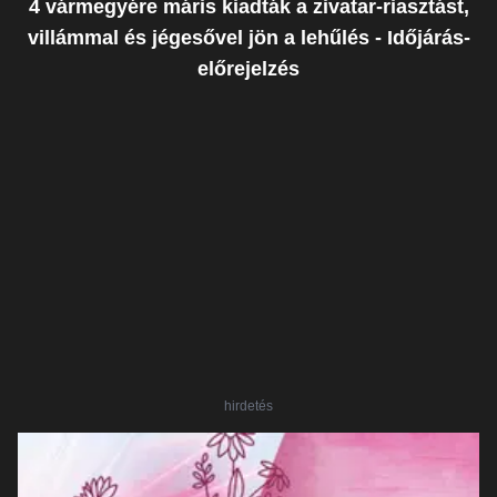
4 vármegyére máris kiadták a zivatar-riasztást,
villámmal és jégesővel jön a lehűlés - Időjárás-
előrejelzés
hirdetés