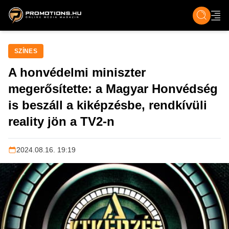
ZENE, FILM & KULT
SPORT
GASZTRO & UTAZÁS
SZÍNES
ÉLET
TECH & TU
SZÍNES
A honvédelmi miniszter
megerősítette: a Magyar Honvédség
is beszáll a kiképzésbe, rendkívüli
reality jön a TV2-n
2024.08.16. 19:19