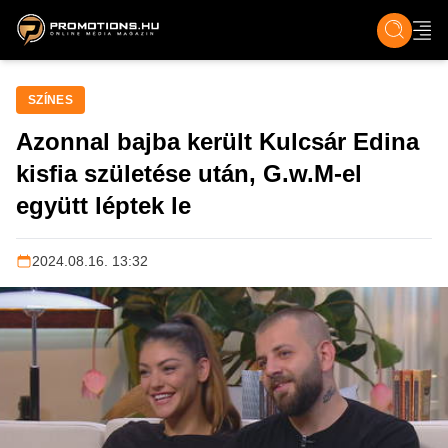
ZENE, FILM & KULT
SPORT
GASZTRO & UTAZÁS
SZÍNES
ÉLET
TECH & TU
SZÍNES
Azonnal bajba került Kulcsár Edina
kisfia születése után, G.w.M-el
együtt léptek le
2024.08.16. 13:32