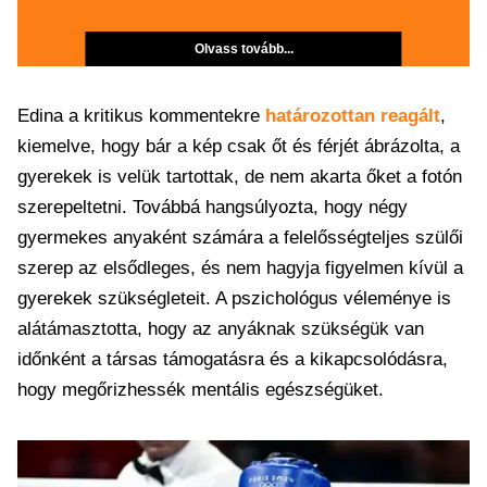
Olvass tovább...
Edina a kritikus kommentekre
határozottan reagált
,
kiemelve, hogy bár a kép csak őt és férjét ábrázolta, a
gyerekek is velük tartottak, de nem akarta őket a fotón
szerepeltetni. Továbbá hangsúlyozta, hogy négy
gyermekes anyaként számára a felelősségteljes szülői
szerep az elsődleges, és nem hagyja figyelmen kívül a
gyerekek szükségleteit. A pszichológus véleménye is
alátámasztotta, hogy az anyáknak szükségük van
időnként a társas támogatásra és a kikapcsolódásra,
hogy megőrizhessék mentális egészségüket.