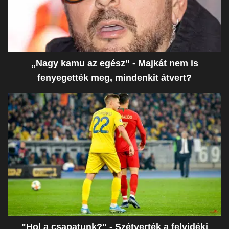
„Nagy kamu az egész” - Majkát nem is
fenyegették meg, mindenkit átvert?
"Hol a csapatunk?" - Szétverték a felvidéki