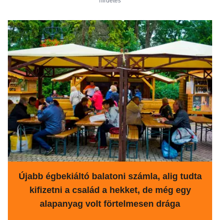
hirdetés
Újabb égbekiáltó balatoni számla, alig tudta
kifizetni a család a hekket, de még egy
alapanyag volt förtelmesen drága