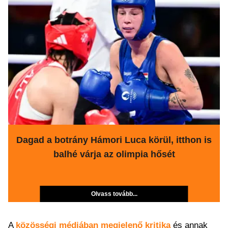
Dagad a botrány Hámori Luca körül, itthon is
balhé várja az olimpia hősét
Olvass tovább...
A
közösségi médiában megjelenő kritika
és annak