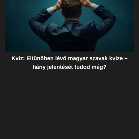
Kvíz: Eltűnőben lévő magyar szavak kvíze –
hány jelentését tudod még?