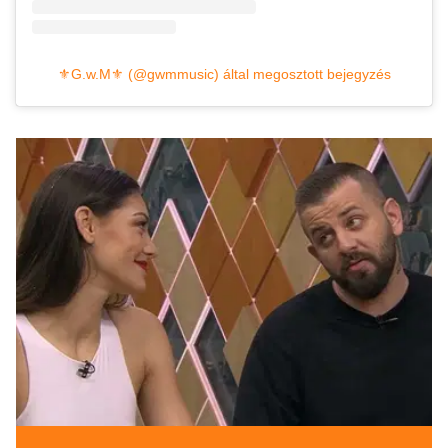
⚜️G.w.M⚜️ (@gwmmusic) által megosztott bejegyzés