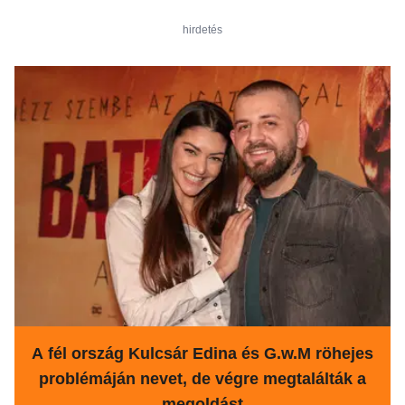
hirdetés
A fél ország Kulcsár Edina és G.w.M röhejes
problémáján nevet, de végre megtalálták a
megoldást