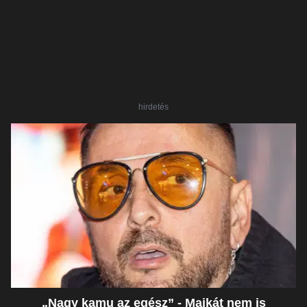
hirdetés
„Nagy kamu az egész” - Majkát nem is