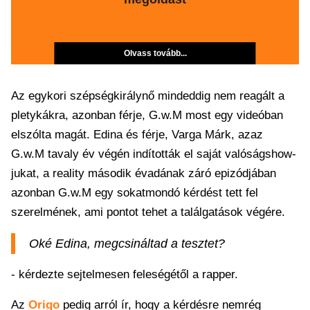
Olvass tovább...
Az egykori szépségkirálynő mindeddig nem reagált a
pletykákra, azonban férje, G.w.M most egy videóban
elszólta magát. Edina és férje, Varga Márk, azaz
G.w.M tavaly év végén indították el saját valóságshow-
jukat, a reality második évadának záró epizódjában
azonban G.w.M egy sokatmondó kérdést tett fel
szerelmének, ami pontot tehet a találgatások végére.
Oké Edina, megcsináltad a tesztet?
- kérdezte sejtelmesen feleségétől a rapper.
Az
Origo
pedig arról ír, hogy a kérdésre nemrég