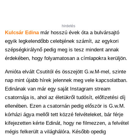
hirdetés
Kulcsár Edina
már hosszú évek óta a bulvársajtó
egyik legkelendőbb celebjének számít, az egykori
szépségkirálynő pedig meg is tesz mindent annak
érdekében, hogy folyamatosan a címlapokra kerüljön.
Amióta elvált Csutitól és összejött G.w.M-mel, szinte
nap mint újabb hírek jelennek meg vele kapcsolatban.
Edinának van már egy saját Instagram stream
csatornája is, ahol az életükről tudósít, előfizetési díj
ellenében. Ezen a csatornán pedig először is G.w.M.
kórházi ágya mellől tett közzé felvételeket, bár férje
kifejezetten kérte Edinát, hogy ne filmezzen, a felvétel
mégis felkerült a világhálóra. Később opedig