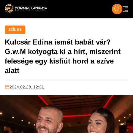
ZENE, FILM & KULT
SPORT
GASZTRO & UTAZÁS
SZÍNES
ÉLET
TECH & TU
SZÍNES
Kulcsár Edina ismét babát vár?
G.w.M kotyogta ki a hírt, miszerint
felesége egy kisfiút hord a szíve
alatt
2024.02.29. 12:31