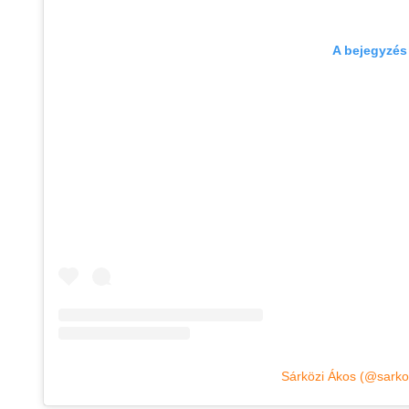
A bejegyzés
Sárközi Ákos (@sark