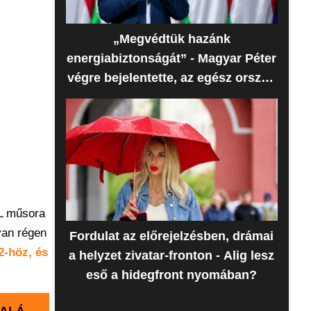
„Megvédtük hazánk
energiabiztonságát” - Magyar Péter
végre bejelentette, az egész ország
erre várt
TL műsora
yan régen
Fordulat az előrejelzésben, drámai
2-höz, és
a helyzet zivatar-fronton - Alig lesz
eső a hidegfront nyomában?