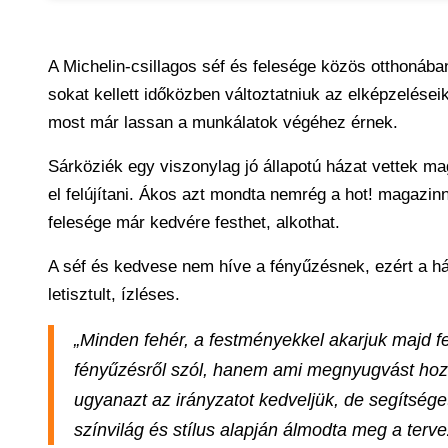
A Michelin-csillagos séf és felesége közös otthonába
sokat kellett időközben változtatniuk az elképzelése
most már lassan a munkálatok végéhez érnek.
Sárköziék egy viszonylag jó állapotú házat vettek ma
el felújítani. Ákos azt mondta nemrég a hot! magaz
felesége már kedvére festhet, alkothat.
A séf és kedvese nem híve a fényűzésnek, ezért a ház
letisztult, ízléses.
„Minden fehér, a festményekkel akarjuk majd fel
fényűzésről szól, hanem ami megnyugvást hoz
ugyanazt az irányzatot kedveljük, de segítsége
színvilág és stílus alapján álmodta meg a terve