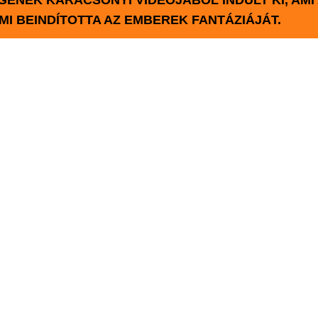
ÉNEK KARÁCSONYI VIDEÓJÁBÓL INDULT KI, AMI
I BEINDÍTOTTA AZ EMBEREK FANTÁZIÁJÁT.