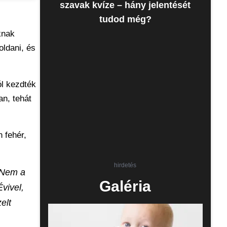
szavak kvíze – hány jelentését
tudod még?
knak
oldani, és
ól kezdték
n, tehát
 fehér,
hirdetés
. Nem a
Galéria
vivel,
elt