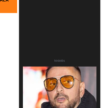
 ALÁ
hirdetés