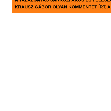
A TALÁLGATÁS SÁRKÖZI ÁKOS ÉS FELESÉG
KRAUSZ GÁBOR OLYAN KOMMENTET ÍRT, AM