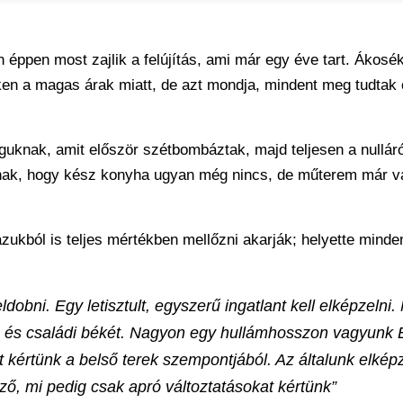
n éppen most zajlik a felújítás, ami már egy éve tart. Ákosé
iken a magas árak miatt, de azt mondja, mindent meg tudtak 
guknak, amit először szétbombáztak, majd teljesen a nullár
innak, hogy kész konyha ugyan még nincs, de műterem már va
ukból is teljes mértékben mellőzni akarják; helyette minden
dobni. Egy letisztult, egyszerű ingatlant kell elképzelni
 és családi békét. Nagyon egy hullámhosszon vagyunk É
t kértünk a belső terek szempontjából. Az általunk elképz
ző, mi pedig csak apró változtatásokat kértünk”