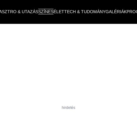
ASZTRO & UTAZÁS
SZÍNES
ÉLET
TECH & TUDOMÁNY
GALÉRIÁK
PRO
hirdetés