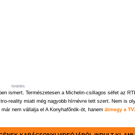
hirdetés
ben ismert. Természetesen a Michelin-csillagos séfet az R
tro-reality miatt még nagyobb hírnévre tett szert. Nem is ol
en már nem vállalja el A Konyhafőnök-öt, hanem
átmegy a TV