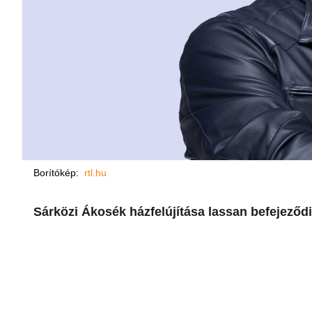
Borítókép:
rtl.hu
Sárközi Ákosék házfelújítása lassan befejeződi