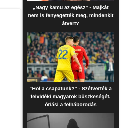
„Nagy kamu az egész” - Majkát
nem is fenyegették meg, mindenkit
átvert?
"Hol a csapatunk?" - Szétverték a
felvidéki magyarok büszkeségét,
óriási a felháborodás