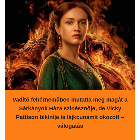
Vadító fehérneműben mutatta meg magát a
Sárkányok Háza színésznője, de Vicky
Pattison bikinije is lájkcunamit okozott –
válogatás