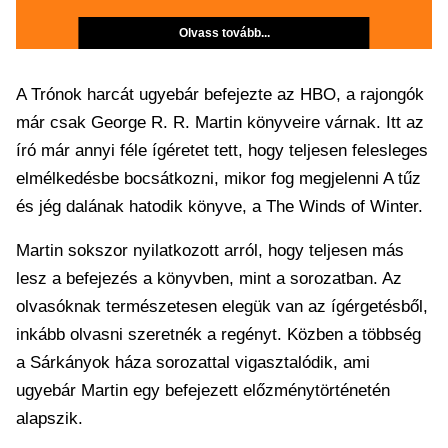
Olvass tovább...
A Trónok harcát ugyebár befejezte az HBO, a rajongók
már csak George R. R. Martin könyveire várnak. Itt az
író már annyi féle ígéretet tett, hogy teljesen felesleges
elmélkedésbe bocsátkozni, mikor fog megjelenni A tűz
és jég dalának hatodik könyve, a The Winds of Winter.
Martin sokszor nyilatkozott arról, hogy teljesen más
lesz a befejezés a könyvben, mint a sorozatban. Az
olvasóknak természetesen elegük van az ígérgetésből,
inkább olvasni szeretnék a regényt. Közben a többség
a Sárkányok háza sorozattal vigasztalódik, ami
ugyebár Martin egy befejezett előzménytörténetén
alapszik.