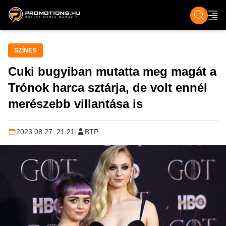
ZENE, FILM & KULT
SPORT
GASZTRO & UTAZÁS
SZÍNES
ÉLET
TECH & TU
SZÍNES
Cuki bugyiban mutatta meg magát a
Trónok harca sztárja, de volt ennél
merészebb villantása is
2023.08.27. 21:21
|
BTP