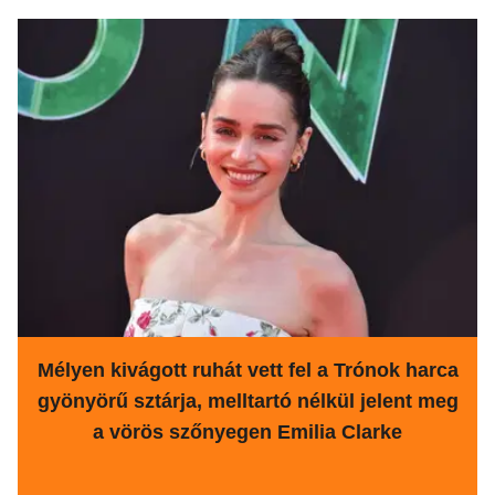
Mélyen kivágott ruhát vett fel a Trónok harca
gyönyörű sztárja, melltartó nélkül jelent meg
a vörös szőnyegen Emilia Clarke