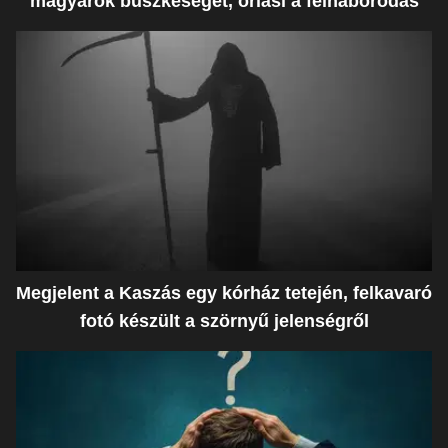
magyarok büszkeségét, óriási a felháborodás
Megjelent a Kaszás egy kórház tetején, felkavaró
fotó készült a szörnyű jelenségről