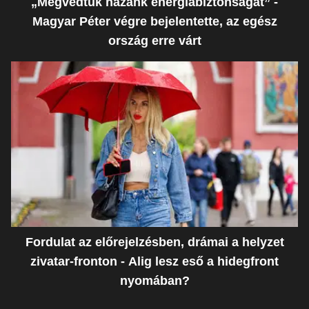
„Megvédtük hazánk energiabiztonságát” -
Magyar Péter végre bejelentette, az egész
ország erre várt
Fordulat az előrejelzésben, drámai a helyzet
zivatar-fronton - Alig lesz eső a hidegfront
nyomában?