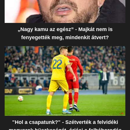
„Nagy kamu az egész” - Majkát nem is
fenyegették meg, mindenkit átvert?
"Hol a csapatunk?" - Szétverték a felvidéki