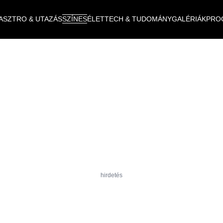
ASZTRO & UTAZÁS
SZÍNES
ÉLET
TECH & TUDOMÁNY
GALÉRIÁK
PRO
hirdetés