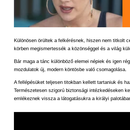
Különösen örültek a felkérésnek, hiszen nem titkolt
körben megismertessék a közönséggel és a világ külön
Bár maga a tánc különböző elemei népiek és igen régr
mozdulatok új, modern köntösbe való csomagolása.
A fellépésüket teljesen titokban kellett tartaniuk és
Természetesen szigorú biztonsági intézkedéseken kell
emlékeznek vissza a látogatásukra a királyi palotába