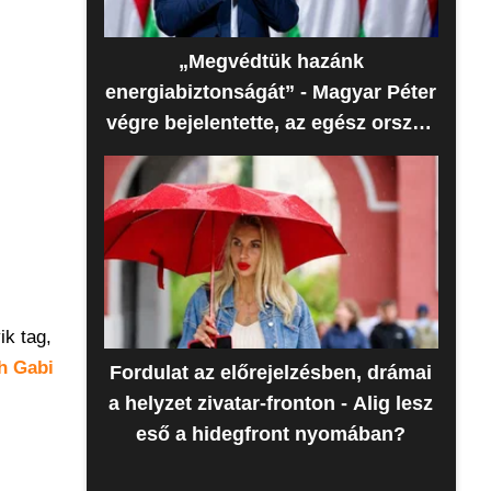
„Megvédtük hazánk
energiabiztonságát” - Magyar Péter
végre bejelentette, az egész ország
erre várt
ik tag,
h Gabi
Fordulat az előrejelzésben, drámai
a helyzet zivatar-fronton - Alig lesz
eső a hidegfront nyomában?