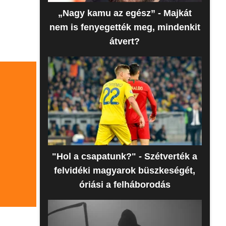
„Nagy kamu az egész” - Majkát
nem is fenyegették meg, mindenkit
átvert?
"Hol a csapatunk?" - Szétverték a
felvidéki magyarok büszkeségét,
óriási a felháborodás