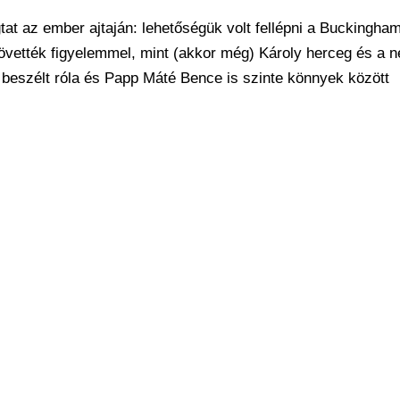
at az ember ajtaján: lehetőségük volt fellépni a Buckingham
ették figyelemmel, mint (akkor még) Károly herceg és a né
a beszélt róla és Papp Máté Bence is szinte könnyek között