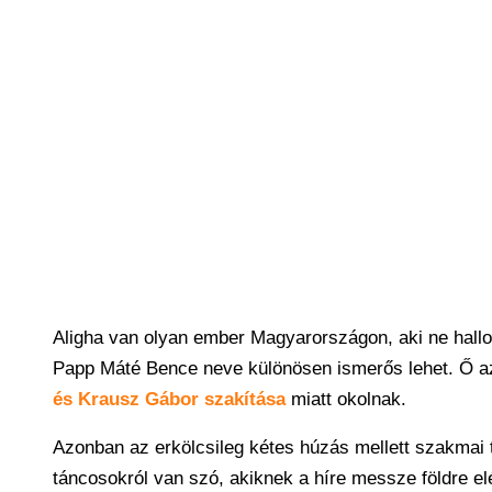
Aligha van olyan ember Magyarországon, aki ne hallot
Papp Máté Bence neve különösen ismerős lehet. Ő a
és Krausz Gábor szakítása
miatt okolnak.
Azonban az erkölcsileg kétes húzás mellett szakmai ta
táncosokról van szó, akiknek a híre messze földre elé