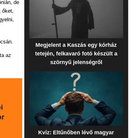
ónián, de
 őket,
yelni,
pcsán.
Megjelent a Kaszás egy kórház
tetején, felkavaró fotó készült a
ta az
szörnyű jelenségről
i
or
Kvíz: Eltűnőben lévő magyar