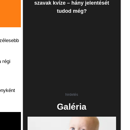
szavak kvíze – hány jelentését
tudod még?
szélesebb
 régi
ényként
hirdetés
Galéria