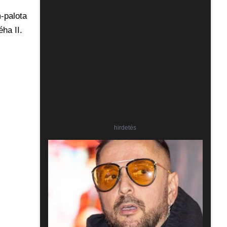
-palota
ha II.
hirdetés