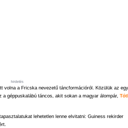
hirdetés
t volna a Fricska nevezetű táncformációról. Közülük az egy
z a géppuskalábú táncos, akit sokan a magyar álompár,
Tót
pasztalatukat lehetetlen lenne elvitatni: Guiness rekirder
rt.