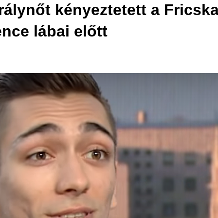
rálynőt kényeztetett a Fricska
nce lábai előtt