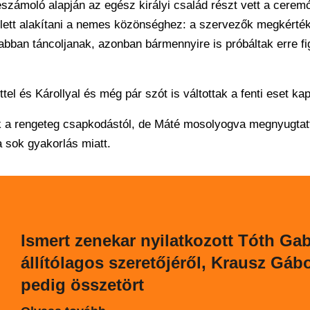
számoló alapján az egész királyi család részt vett a cerem
ellett alakítani a nemes közönséghez: a szervezők megkérték
bban táncoljanak, azonban bármennyire is próbáltak erre fig
tel és Károllyal és még pár szót is váltottak a fenti eset ka
ük a rengeteg csapkodástól, de Máté mosolyogva megnyugtat
 sok gyakorlás miatt.
Ismert zenekar nyilatkozott Tóth Gab
állítólagos szeretőjéről, Krausz Gáb
pedig összetört