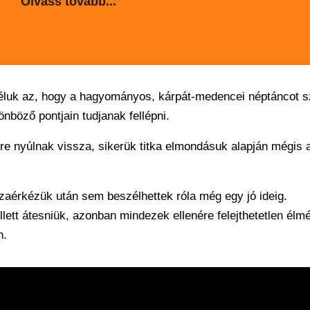
Olvass tovább...
 céluk az, hogy a hagyományos, kárpát-medencei néptáncot 
böző pontjain tudjanak fellépni.
e nyúlnak vissza, sikerük titka elmondásuk alapján mégis a
 hazaérkézük után sem beszélhettek róla még egy jó ideig.
ett átesniük, azonban mindezek ellenére felejthetetlen élm
n.