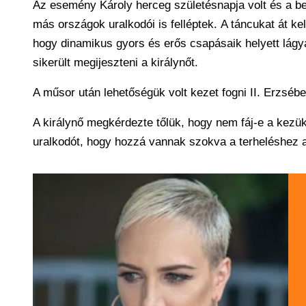
Az esemény Károly herceg születésnapja volt és a be
más országok uralkodói is felléptek. A táncukat át k
hogy dinamikus gyors és erős csapásaik helyett lágya
sikerült megijeszteni a királynőt.
A műsor után lehetőségük volt kezet fogni II. Erzsébet
A királynő megkérdezte tőlük, hogy nem fáj-e a kez
uralkodót, hogy hozzá vannak szokva a terheléshez a