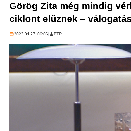
Görög Zita még mindig vérb
ciklont elűznek – válogatá
2023.04.27. 06:06
|
BTP