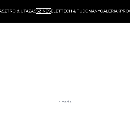
ASZTRO & UTAZÁS
SZÍNES
ÉLET
TECH & TUDOMÁNY
GALÉRIÁK
PRO
hirdetés