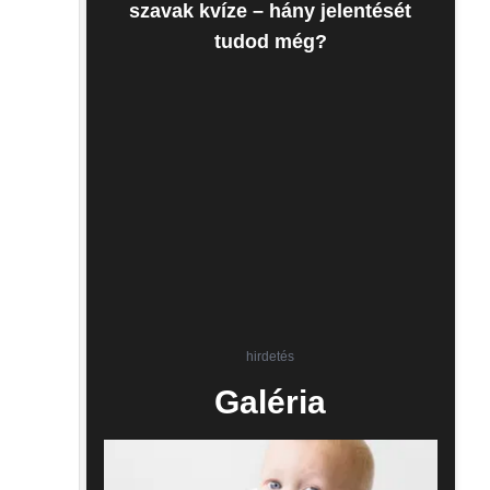
szavak kvíze – hány jelentését
tudod még?
hirdetés
Galéria