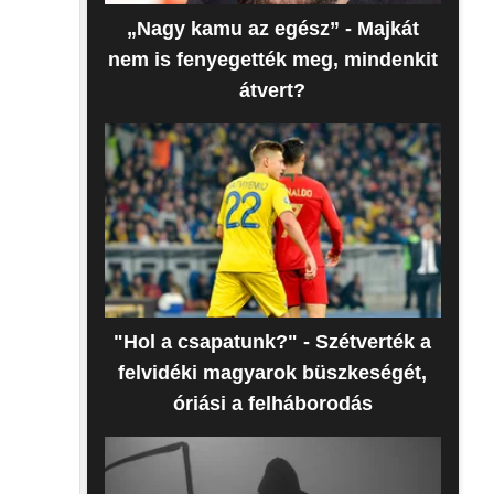
„Nagy kamu az egész” - Majkát
nem is fenyegették meg, mindenkit
átvert?
"Hol a csapatunk?" - Szétverték a
felvidéki magyarok büszkeségét,
óriási a felháborodás