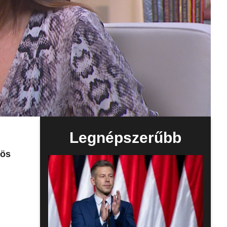
Legnépszerűbb
gös