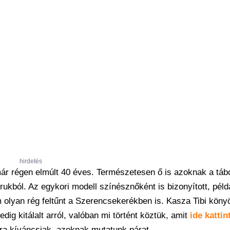
hirdetés
ár régen elmúlt 40 éves. Természetesen ő is azoknak a táb
orukból. Az egykori modell színésznőként is bizonyított, péld
 olyan rég feltűnt a Szerencsekerékben is. Kasza Tibi könyö
edig kitálalt arról, valóban mi történt köztük, amit
ide kattin
aira kíváncsiak, azoknak mutatunk párat.