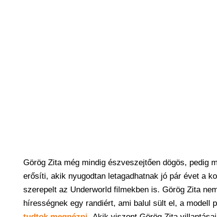
Görög Zita még mindig észveszejtően dögös, pedig m
erősíti, akik nyugodtan letagadhatnak jó pár évet a k
szerepelt az Underworld filmekben is. Görög Zita nem
hírességnek egy randiért, ami balul sült el, a modell p
tudtok megnézni.
Akik viszont Görög Zita villantás