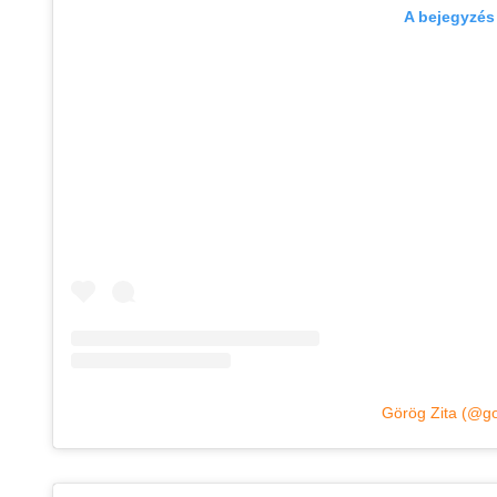
A bejegyzés
Görög Zita (@go