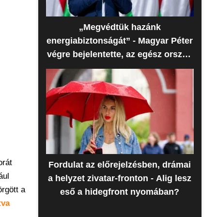
„Megvédtük hazánk
energiabiztonságát” - Magyar Péter
végre bejelentette, az egész ország
erre várt
orát
Fordulat az előrejelzésben, drámai
ául
a helyzet zivatar-fronton - Alig lesz
rgött a
eső a hidegfront nyomában?
tva