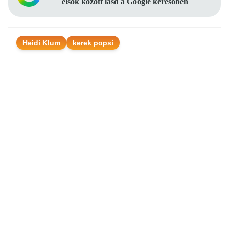
elsők között lásd a Google keresőben
Heidi Klum
kerek popsi