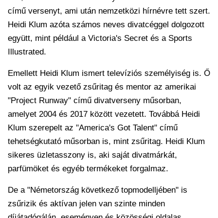
című versenyt, ami után nemzetközi hírnévre tett szert.
Heidi Klum azóta számos neves divatcéggel dolgozott
együtt, mint például a Victoria's Secret és a Sports
Illustrated.
Emellett Heidi Klum ismert televíziós személyiség is. Ő
volt az egyik vezető zsűritag és mentor az amerikai
"Project Runway" című divatverseny műsorban,
amelyet 2004 és 2017 között vezetett. Továbbá Heidi
Klum szerepelt az "America's Got Talent" című
tehetségkutató műsorban is, mint zsűritag. Heidi Klum
sikeres üzletasszony is, aki saját divatmárkát,
parfümöket és egyéb termékeket forgalmaz.
De a "Németország következő topmodelljében" is
zsűrizik és aktívan jelen van szinte minden
díjátadógálán, eseményen és közösségi oldalas