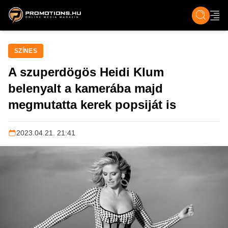
ZENE, FILM & KULT
SPORT
GASZTRO & UTAZÁS
SZÍNES
ÉLET
TECH & TU
SZÍNES
A szuperdögös Heidi Klum
belenyalt a kamerába majd
megmutatta kerek popsiját is
2023.04.21. 21:41