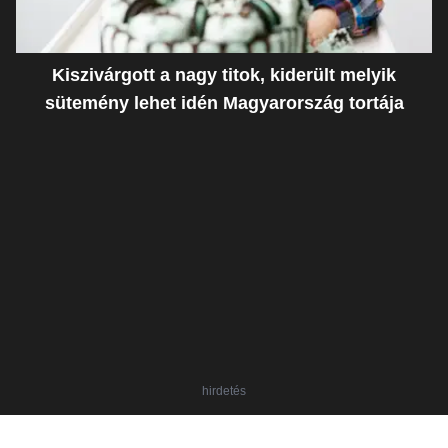
Kiszivárgott a nagy titok, kiderült melyik
sütemény lehet idén Magyarország tortája
hirdetés