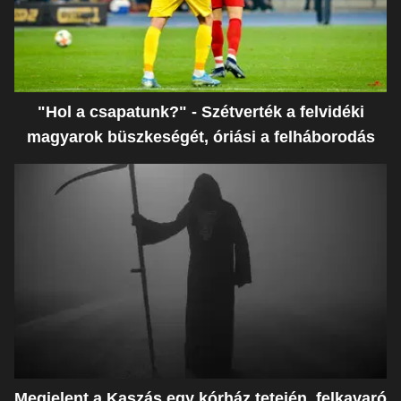
"Hol a csapatunk?" - Szétverték a felvidéki
magyarok büszkeségét, óriási a felháborodás
Megjelent a Kaszás egy kórház tetején, felkavaró