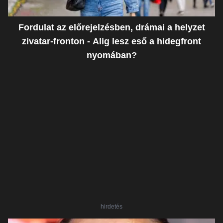
Fordulat az előrejelzésben, drámai a helyzet
zivatar-fronton - Alig lesz eső a hidegfront
nyomában?
hirdetés