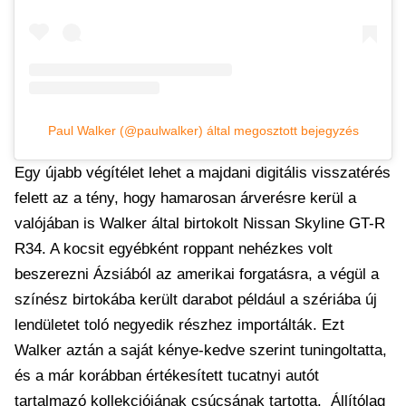
Paul Walker (@paulwalker) által megosztott bejegyzés
Egy újabb végítélet lehet a majdani digitális visszatérés
felett az a tény, hogy hamarosan árverésre kerül a
valójában is Walker által birtokolt Nissan Skyline GT-R
R34. A kocsit egyébként roppant nehézkes volt
beszerezni Ázsiából az amerikai forgatásra, a végül a
színész birtokába került darabot például a szériába új
lendületet toló negyedik részhez importálták. Ezt
Walker aztán a saját kénye-kedve szerint tuningoltatta,
és a már korábban értékesített tucatnyi autót
tartalmazó kollekciójának csúcsának tartotta. Állítólag