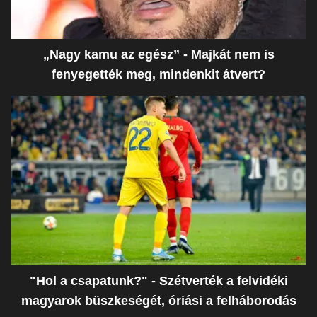
„Nagy kamu az egész” - Majkát nem is
fenyegették meg, mindenkit átvert?
"Hol a csapatunk?" - Szétverték a felvidéki
magyarok büszkeségét, óriási a felháborodás