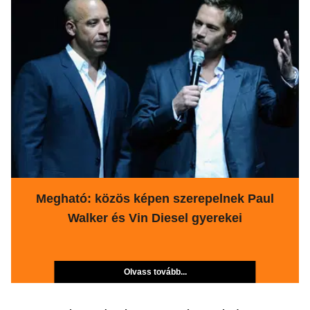
Megható: közös képen szerepelnek Paul
Walker és Vin Diesel gyerekei
Olvass tovább...