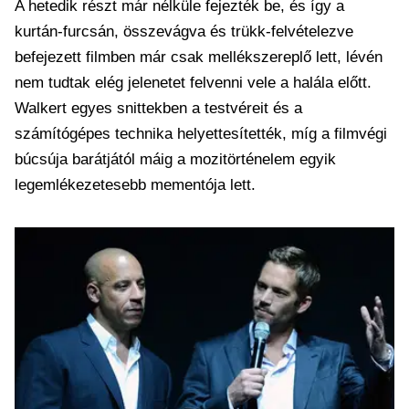
A hetedik részt már nélküle fejezték be, és így a
kurtán-furcsán, összevágva és trükk-felvételezve
befejezett filmben már csak mellékszereplő lett, lévén
nem tudtak elég jelenetet felvenni vele a halála előtt.
Walkert egyes snittekben a testvéreit és a
számítógépes technika helyettesítették, míg a filmvégi
búcsúja barátjától máig a mozitörténelem egyik
legemlékezetesebb mementója lett.