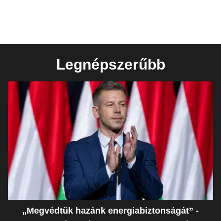
Legnépszerűbb
„Megvédtük hazánk energiabiztonságát” -