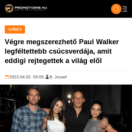
ZENE, FILM & KULT
SPORT
GASZTRO & UTAZÁS
SZÍNES
ÉLET
TECH & TU
SZÍNES
Végre megszerezhető Paul Walker
legféltettebb csúcsverdája, amit
eddigi rejtegettek a világ elől
2023.04.02. 09:09
|
B. Jozsef