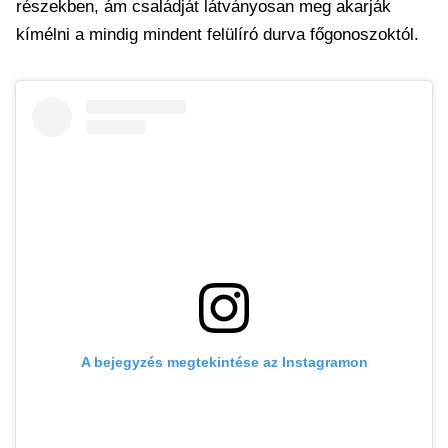
részekben, ám családját látványosan meg akarják
kímélni a mindig mindent felülíró durva főgonoszoktól.
A bejegyzés megtekintése az Instagramon